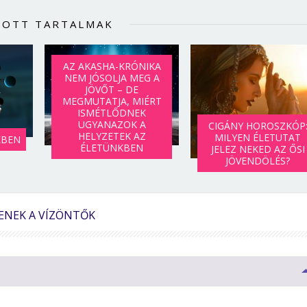
LOTT TARTALMAK
AZ AKASHA-KRÓNIKA
NEM JÓSOLJA MEG A
JÖVŐT – DE
MEGMUTATJA, MIÉRT
ISMÉTLŐDNEK
UGYANAZOK A
CIGÁNY HOROSZKÓP
HELYZETEK AZ
MILYEN ÉLETUTAT
KBEN
ÉLETÜNKBEN
JELEZ NEKED AZ ŐSI
JÖVENDÖLÉS?
YENEK A VÍZÖNTŐK