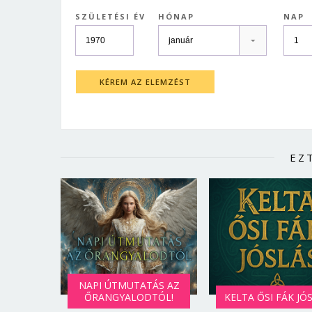
SZÜLETÉSI ÉV
HÓNAP
NAP
KÉREM AZ ELEMZÉST
EZ
NAPI ÚTMUTATÁS AZ
ŐRANGYALODTÓL!
KELTA ŐSI FÁK JÓ