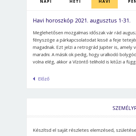
NAPI
HETI
HAVI
PÉ
Havi horoszkóp 2021. augusztus 1-31.
Meglehetősen mozgalmas időszak vár rád auguszt
fényszöge a párkapcsolatodat kissé a feje tetejé
magadnak. Ezt jelzi a retrográd Jupiter is, amely 
maradni. A másik ok pedig, hogy uralkodó bolyg
volna elég, akkor a Vízöntő telihold is kitűzi a függ
Előző
SZEMÉLY
Készítsd el saját részletes elemzésed, születésed