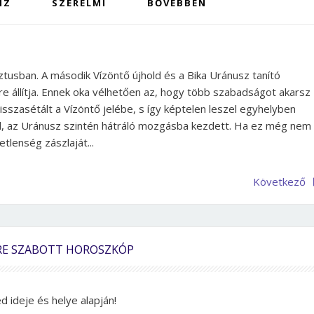
NZ
SZERELMI
BŐVEBBEN
usban. A második Vízöntő újhold és a Bika Uránusz tanító
re állítja. Ennek oka vélhetően az, hogy több szabadságot akarsz
visszasétált a Vízöntő jelébe, s így képtelen leszel egyhelyben
ód, az Uránusz szintén hátráló mozgásba kezdett. Ha ez még nem
etlenség zászlaját...
Következő
RE SZABOTT HOROSZKÓP
 ideje és helye alapján!