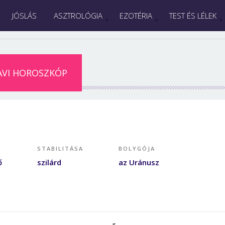
JÓSLÁS
ASZTROLÓGIA
EZOTÉRIA
TEST ÉS LÉLEK
AVI HOROSZKÓP
STABILITÁSA
BOLYGÓJA
ő
szilárd
az Uránusz