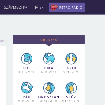
SZÁMMISZTIKA
JÁTÉK
RETRO RÁDIÓ
HOROSZKÓP
KOS
BIKA
IKREK
III. 21. - IV. 19.
IV. 20. - V. 20.
V. 21. - VI. 21.
RÁK
OROSZLÁN
SZŰZ
VI. 22. - VII. 22.
VII. 23. - VIII. 22.
VIII. 23. - IX. 22.