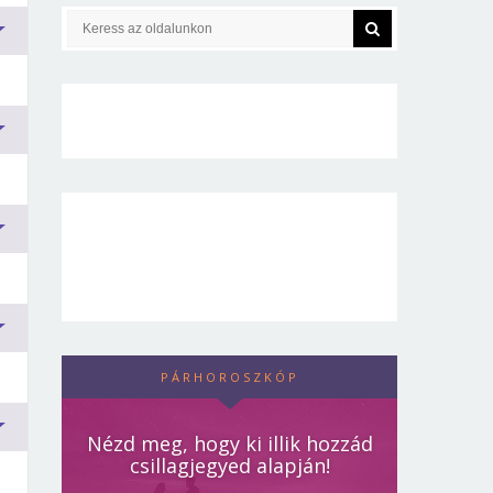
e
PÁRHOROSZKÓP
k
Nézd meg, hogy ki illik hozzád
csillagjegyed alapján!