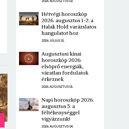
2026. AUGUSZTUS 02.
Hétvégi horoszkóp
2026. augusztus 1-2: a
Halak Hold varázslatos
hangulatot hoz
2026. JÚLIUS 31.
Augusztusi kínai
horoszkóp 2026:
elsöprő energiák,
váratlan fordulatok
érkeznek
2026. AUGUSZTUS 01.
Napi horoszkóp 2026.
augusztus 5: a
féltékenységgel
vigyázzunk!
2026. AUGUSZTUS 04.