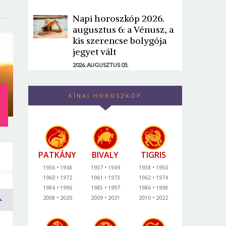
Napi horoszkóp 2026.
augusztus 6: a Vénusz, a
kis szerencse bolygója
jegyet vált
2026. AUGUSZTUS 05.
:
KÍNAI HOROSZKÓP
PATKÁNY
BIVALY
TIGRIS
1936
1948
1937
1949
1938
1950
1960
1972
1961
1973
1962
1974
1984
1996
1985
1997
1986
1998
2008
2020
2009
2021
2010
2022