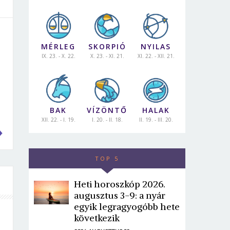
MÉRLEG
SKORPIÓ
NYILAS
IX. 23. - X. 22.
X. 23. - XI. 21.
XI. 22. - XII. 21.
BAK
VÍZÖNTŐ
HALAK
XII. 22. - I. 19.
I. 20. - II. 18.
II. 19. - III. 20.
TOP 5
Heti horoszkóp 2026.
augusztus 3-9: a nyár
egyik legragyogóbb hete
következik