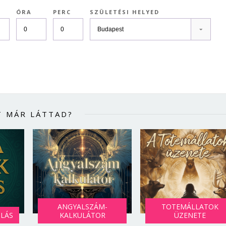
ÓRA
PERC
SZÜLETÉSI HELYED
T MÁR LÁTTAD?
ANGYALSZÁM-
TOTEMÁLLATOK
SLÁS
KALKULÁTOR
ÜZENETE