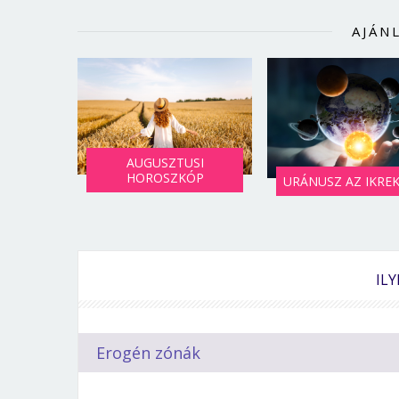
AJÁN
AUGUSZTUSI
HOROSZKÓP
URÁNUSZ AZ IKRE
IL
Erogén zónák