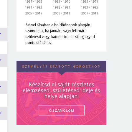
1957
1969
1958
1970
1959
1971
1981
1993
1982
1994
1983
1995
2005
2017
2006
2018
2007
2019
*Mivel Kínában a holdhónapok alapján
számolnak, ha januári, vagy februári
születésű vagy, kattints ide a csillagjegyed
pontosításához.
SZEMÉLYRE SZABOTT HOROSZKÓP
Készítsd el saját részletes
elemzésed, születésed ideje és
helye alapján!
k
KISZÁMOLOM