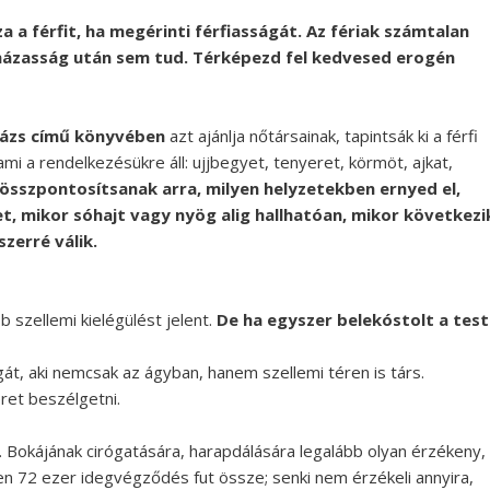
za a férfit, ha megérinti férfiasságát. Az fériak számtalan
 házasság után sem tud. Térképezd fel kedvesed erogén
zázs című könyvében
azt ajánlja nőtársainak, tapintsák ki a férfi
mi a rendelkezésükre áll: ujjbegyet, tenyeret, körmöt, ajkat,
, összpontosítsanak arra, milyen helyzetekben ernyed el,
t, mikor sóhajt vagy nyög alig hallhatóan, mikor következi
szerré válik.
 szellemi kielégülést jelent.
De ha egyszer belekóstolt a test
Borsonline bejelentkezés
át, aki nemcsak az ágyban, hanem szellemi téren is társ.
eret beszélgetni.
E-mail cím vagy felhasználónév
g. Bokájának cirógatására, harapdálására legalább olyan érzékeny,
ten 72 ezer idegvégződés fut össze; senki nem érzékeli annyira,