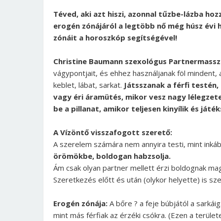
Téved, aki azt hiszi, azonnal tűzbe-lázba hoz
erogén zónájáról a legtöbb nő még húsz évi
zónáit a horoszkóp segítségével!
Christine Baumann szexológus Partnermass
vágypontjait, és ehhez használjanak föl mindent, a
keblet, lábat, sarkat.
Játsszanak a férfi testén
vagy éri áramütés, mikor vesz nagy lélegzete
be a pillanat, amikor teljesen kinyílik és játék
A Vízöntő visszafogott szerető:
A szerelem számára nem annyira testi, mint inkább
örömökbe, boldogan habzsolja.
Ám csak olyan partner mellett érzi boldognak mag
Szeretkezés előtt és után (olykor helyette) is sz
Erogén zónája:
A bőre ? a feje búbjától a sarkái
mint más férfiak az érzéki csókra. (Ezen a terüle