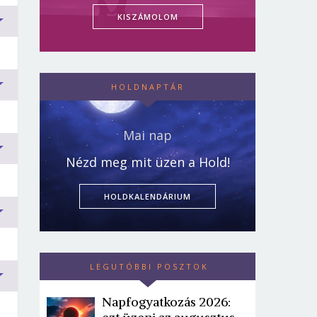
KISZÁMOLOM
HOLDNAPTÁR
Mai nap
t
Nézd meg mit üzen a Hold!
.
e
HOLDKALENDÁRIUM
LEGUTÓBBI POSZTOK
Napfogyatkozás 2026: