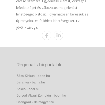
olvasó számára. Egyedülálló elérést, országos
lefedettséget és változatos megjelenési
lehetőséget biztosít. Folyamatosan keressük az
új irányokat és fejlődési lehetőségeket. Ez
jövőnk záloga.
Regionális hírportálok
Bács-Kiskun - baon.hu
Baranya - bama.hu
Békés - beol.hu
Borsod-Abaúj-Zemplén - boon.hu
Csongrád - delmagyar.hu