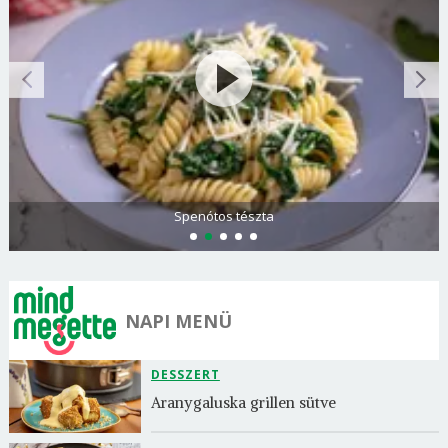
Spenótos tészta
NAPI MENÜ
DESSZERT
Aranygaluska grillen sütve