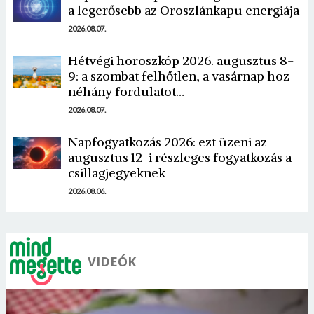
a legerősebb az Oroszlánkapu energiája
2026.08.07.
Hétvégi horoszkóp 2026. augusztus 8-
9: a szombat felhőtlen, a vasárnap hoz
néhány fordulatot…
Borsonline bejelentkezés
2026.08.07.
E-mail cím vagy felhasználónév
Napfogyatkozás 2026: ezt üzeni az
augusztus 12-i részleges fogyatkozás a
csillagjegyeknek
Jelszó
2026.08.06.
Mégse
Bejelentkezés
VIDEÓK