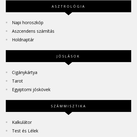
ASZTROLÓGIA
Napi horoszkóp
Aszcendens számítás
Holdnaptár
JÓSLÁSOK
Cigánykártya
Tarot
Egyiptomi jóskövek
SZÁMMISZTIKA
Kalkulátor
Test és Lélek