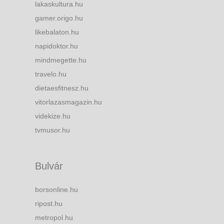
lakaskultura.hu
gamer.origo.hu
likebalaton.hu
napidoktor.hu
mindmegette.hu
travelo.hu
dietaesfitnesz.hu
vitorlazasmagazin.hu
videkize.hu
tvmusor.hu
Bulvár
borsonline.hu
ripost.hu
metropol.hu