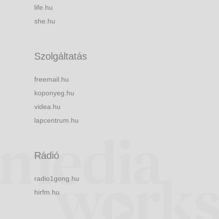
life.hu
she.hu
Szolgáltatás
freemail.hu
koponyeg.hu
videa.hu
lapcentrum.hu
Rádió
radio1gong.hu
hirfm.hu