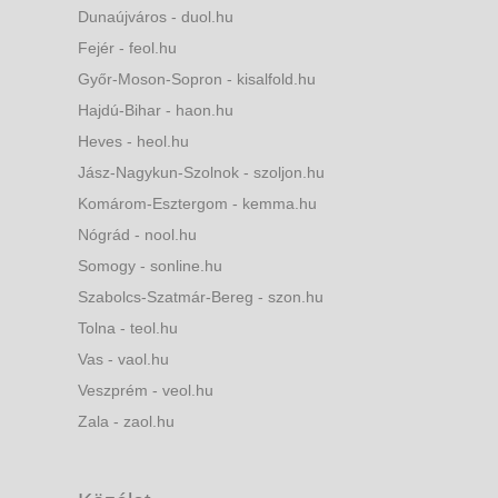
Dunaújváros - duol.hu
Fejér - feol.hu
Győr-Moson-Sopron - kisalfold.hu
Hajdú-Bihar - haon.hu
Heves - heol.hu
Jász-Nagykun-Szolnok - szoljon.hu
Komárom-Esztergom - kemma.hu
Nógrád - nool.hu
Somogy - sonline.hu
Szabolcs-Szatmár-Bereg - szon.hu
Tolna - teol.hu
Vas - vaol.hu
Veszprém - veol.hu
Zala - zaol.hu