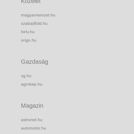
Közélet
magyarnemzet.hu
szabadfold.hu
hirtv.hu
origo.hu
Gazdaság
vg.hu
agrokep.hu
Magazin
astronet.hu
automotor.hu