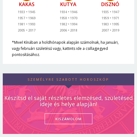
KAKAS
KUTYA
DISZNÓ
1933
1945
1934
1946
1935
1947
1957
1969
1958
1970
1959
1971
1981
1993
1982
1994
1983
1995
2005
2017
2006
2018
2007
2019
*Mivel Kínában a holdhónapok alapján számolnak, ha januári,
vagy februári születésű vagy, kattints ide a csillagjegyed
pontosításához.
SZEMÉLYRE SZABOTT HOROSZKÓP
Készítsd el saját részletes elemzésed, születésed
ideje és helye alapján!
KISZÁMOLOM