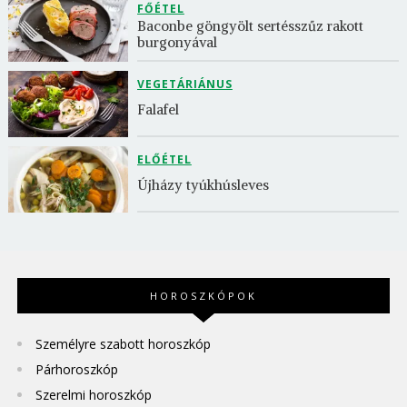
FŐÉTEL
Baconbe göngyölt sertésszűz rakott 
burgonyával
VEGETÁRIÁNUS
Falafel
ELŐÉTEL
Újházy tyúkhúsleves
HOROSZKÓPOK
Személyre szabott horoszkóp
Párhoroszkóp
Szerelmi horoszkóp