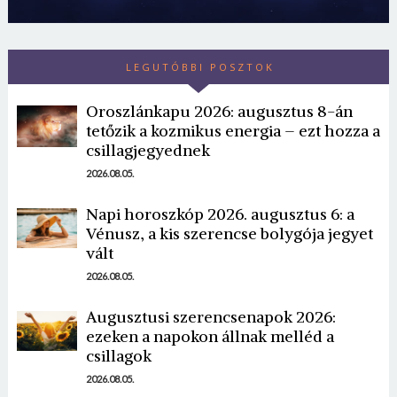
LEGUTÓBBI POSZTOK
Oroszlánkapu 2026: augusztus 8-án
tetőzik a kozmikus energia – ezt hozza a
csillagjegyednek
2026.08.05.
Borsonline bejelentkezés
Napi horoszkóp 2026. augusztus 6: a
Vénusz, a kis szerencse bolygója jegyet
E-mail cím vagy felhasználónév
vált
2026.08.05.
Jelszó
Augusztusi szerencsenapok 2026:
ezeken a napokon állnak melléd a
csillagok
Mégse
Bejelentkezés
2026.08.05.