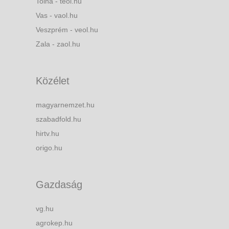
Tolna - teol.hu
Vas - vaol.hu
Veszprém - veol.hu
Zala - zaol.hu
Közélet
magyarnemzet.hu
szabadfold.hu
hirtv.hu
origo.hu
Gazdaság
vg.hu
agrokep.hu