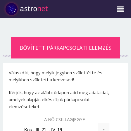
BŐVÍTETT PÁRKAPCSOLATI ELEMZÉS
Válaszd ki, hogy melyik jegyben születtél te és
melyikben született a kedvesed!
Kérjük, hogy az alábbi űrlapon add meg adataidat,
amelyek alapján elkészítjük párkapcsolat
elemzéseteket.
A NŐ CSILLAGJEGYE