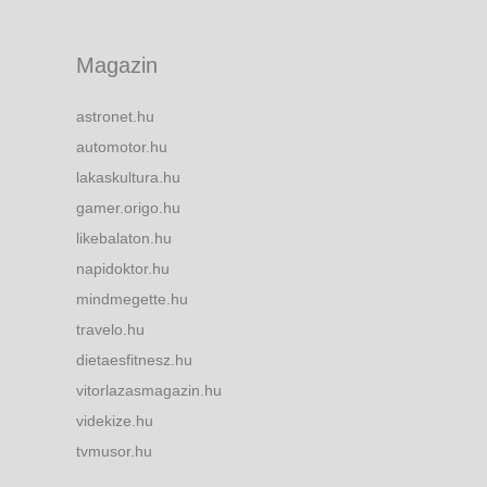
Magazin
astronet.hu
automotor.hu
lakaskultura.hu
gamer.origo.hu
likebalaton.hu
napidoktor.hu
mindmegette.hu
travelo.hu
dietaesfitnesz.hu
vitorlazasmagazin.hu
videkize.hu
tvmusor.hu