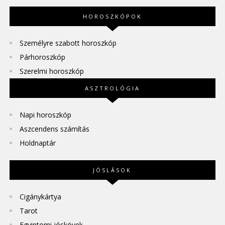
HOROSZKÓPOK
Személyre szabott horoszkóp
Párhoroszkóp
Szerelmi horoszkóp
ASZTROLÓGIA
Napi horoszkóp
Aszcendens számítás
Holdnaptár
JÓSLÁSOK
Cigánykártya
Tarot
Egyiptomi jóskövek