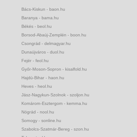
Bács-Kiskun - baon.hu
Baranya - bama.hu
Békés - beol.hu
Borsod-Abaúj-Zemplén - boon.hu
Csongrád - delmagyar.hu
Dunaújváros - duol.hu
Fejér - feol.hu
Győr-Moson-Sopron - kisalfold.hu
Hajdú-Bihar - haon.hu
Heves - heol.hu
Jász-Nagykun-Szolnok - szoljon.hu
Komárom-Esztergom - kemma.hu
Nógrád - nool.hu
Somogy - sonline.hu
Szabolcs-Szatmár-Bereg - szon.hu