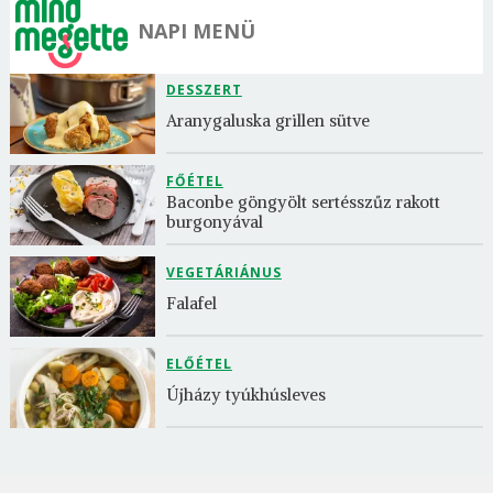
NAPI MENÜ
DESSZERT
Aranygaluska grillen sütve
FŐÉTEL
Baconbe göngyölt sertésszűz rakott 
burgonyával
VEGETÁRIÁNUS
Falafel
ELŐÉTEL
Újházy tyúkhúsleves