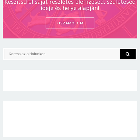
Készítsd el saját részletes elemzésed, születésed
ideje és helye alapján!
KISZÁMOLOM