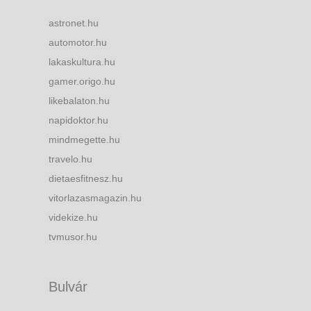
astronet.hu
automotor.hu
lakaskultura.hu
gamer.origo.hu
likebalaton.hu
napidoktor.hu
mindmegette.hu
travelo.hu
dietaesfitnesz.hu
vitorlazasmagazin.hu
videkize.hu
tvmusor.hu
Bulvár