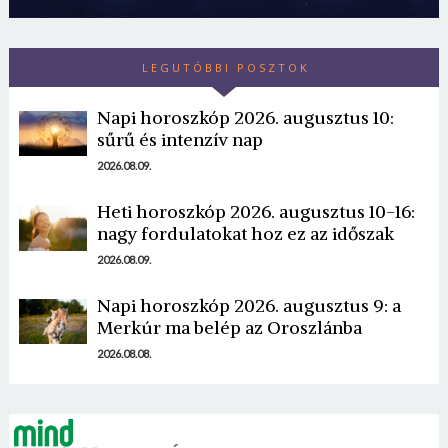
LEGUTÓBBI POSZTOK
Napi horoszkóp 2026. augusztus 10:
sűrű és intenzív nap
2026.08.09.
Borsonline bejelentkezés
Heti horoszkóp 2026. augusztus 10-16:
E-mail cím vagy felhasználónév
nagy fordulatokat hoz ez az időszak
2026.08.09.
Jelszó
Napi horoszkóp 2026. augusztus 9: a
Merkúr ma belép az Oroszlánba
2026.08.08.
Mégse
Bejelentkezés