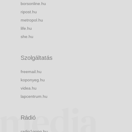
borsonline.hu
ripost.hu
metropol.hu
life.hu
she.hu
Szolgáltatás
freemail.hu
koponyeg.hu
videa.hu
lapcentrum.hu
Rádió
radio1gong.hu