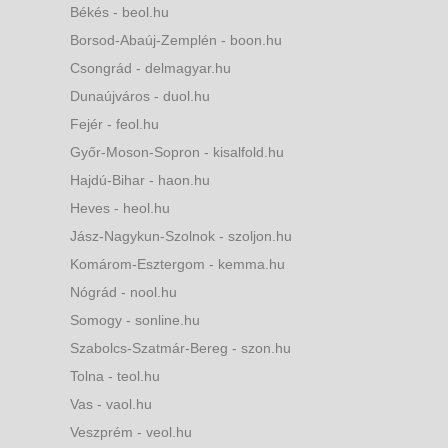
Békés - beol.hu
Borsod-Abaúj-Zemplén - boon.hu
Csongrád - delmagyar.hu
Dunaújváros - duol.hu
Fejér - feol.hu
Győr-Moson-Sopron - kisalfold.hu
Hajdú-Bihar - haon.hu
Heves - heol.hu
Jász-Nagykun-Szolnok - szoljon.hu
Komárom-Esztergom - kemma.hu
Nógrád - nool.hu
Somogy - sonline.hu
Szabolcs-Szatmár-Bereg - szon.hu
Tolna - teol.hu
Vas - vaol.hu
Veszprém - veol.hu