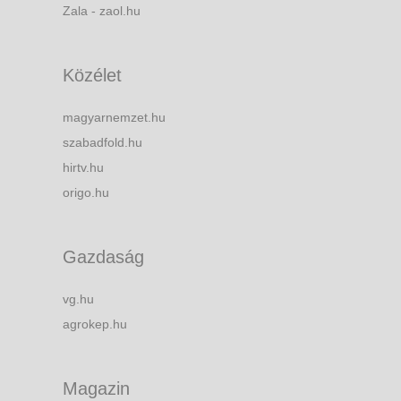
Zala - zaol.hu
Közélet
magyarnemzet.hu
szabadfold.hu
hirtv.hu
origo.hu
Gazdaság
vg.hu
agrokep.hu
Magazin