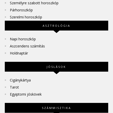
Személyre szabott horoszkóp
Párhoroszkóp
Szerelmi horoszkóp
ASZTROLÓGIA
Napi horoszkóp
Aszcendens számítás
Holdnaptár
JÓSLÁSOK
Cigánykártya
Tarot
Egyiptomi jóskövek
SZÁMMISZTIKA