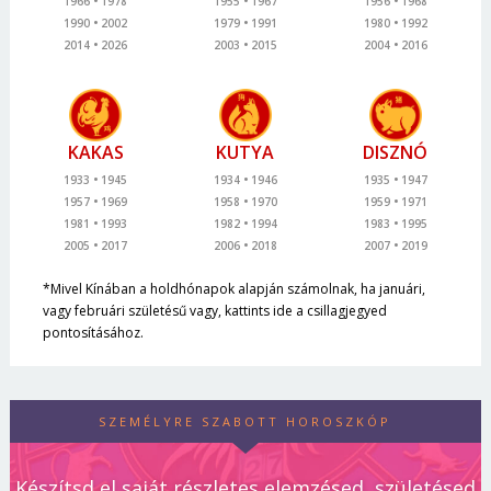
1966
1978
1955
1967
1956
1968
1990
2002
1979
1991
1980
1992
2014
2026
2003
2015
2004
2016
KAKAS
KUTYA
DISZNÓ
1933
1945
1934
1946
1935
1947
1957
1969
1958
1970
1959
1971
1981
1993
1982
1994
1983
1995
2005
2017
2006
2018
2007
2019
*Mivel Kínában a holdhónapok alapján számolnak, ha januári,
vagy februári születésű vagy, kattints ide a csillagjegyed
pontosításához.
SZEMÉLYRE SZABOTT HOROSZKÓP
Készítsd el saját részletes elemzésed, születésed