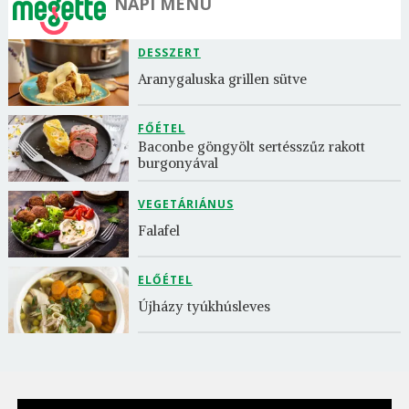
NAPI MENÜ
DESSZERT
Aranygaluska grillen sütve
FŐÉTEL
Baconbe göngyölt sertésszűz rakott 
burgonyával
VEGETÁRIÁNUS
Falafel
ELŐÉTEL
Újházy tyúkhúsleves