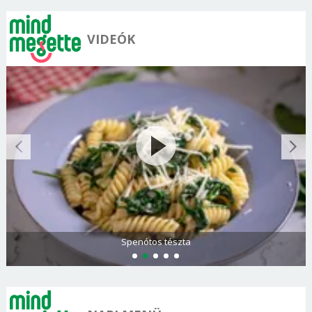
VIDEÓK
Spenótos tészta