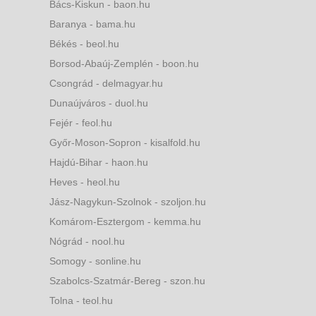
Bács-Kiskun - baon.hu
Baranya - bama.hu
Békés - beol.hu
Borsod-Abaúj-Zemplén - boon.hu
Csongrád - delmagyar.hu
Dunaújváros - duol.hu
Fejér - feol.hu
Győr-Moson-Sopron - kisalfold.hu
Hajdú-Bihar - haon.hu
Heves - heol.hu
Jász-Nagykun-Szolnok - szoljon.hu
Komárom-Esztergom - kemma.hu
Nógrád - nool.hu
Somogy - sonline.hu
Szabolcs-Szatmár-Bereg - szon.hu
Tolna - teol.hu