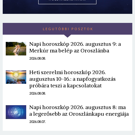
LEGUTÓBBI POSZTOK
Napi horoszkóp 2026. augusztus 9: a
Merkúr ma belép az Oroszlánba
2026.08.08.
Borsonline bejelentkezés
Heti szerelmi horoszkóp 2026.
E-mail cím vagy felhasználónév
augusztus 10-16.: a napfogyatkozás
próbára teszi a kapcsolatokat
2026.08.08.
Jelszó
Napi horoszkóp 2026. augusztus 8: ma
a legerősebb az Oroszlánkapu energiája
2026.08.07.
Mégse
Bejelentkezés