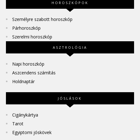
HOROSZKÓPOK
Személyre szabott horoszkóp
Párhoroszkóp
Szerelmi horoszkóp
ASZTROLÓGIA
Napi horoszkóp
Aszcendens számítás
Holdnaptár
JÓSLÁSOK
Cigánykártya
Tarot
Egyiptomi jóskövek