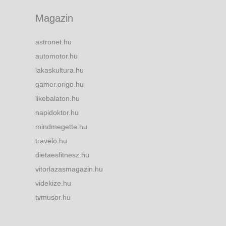
Magazin
astronet.hu
automotor.hu
lakaskultura.hu
gamer.origo.hu
likebalaton.hu
napidoktor.hu
mindmegette.hu
travelo.hu
dietaesfitnesz.hu
vitorlazasmagazin.hu
videkize.hu
tvmusor.hu