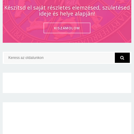
Készítsd el saját részletes elemzésed, születésed
ideje és helye alapján!
KISZÁMOLOM