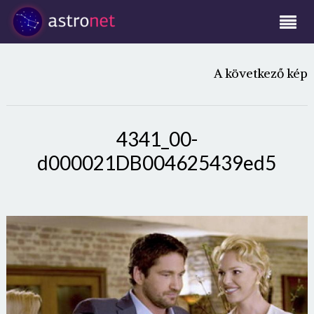
A következő kép
4341_00-
d000021DB004625439ed5