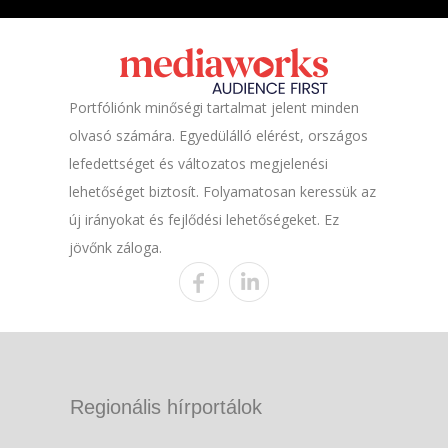
Portfóliónk minőségi tartalmat jelent minden
olvasó számára. Egyedülálló elérést, országos
lefedettséget és változatos megjelenési
lehetőséget biztosít. Folyamatosan keressük az
új irányokat és fejlődési lehetőségeket. Ez
jövőnk záloga.
Regionális hírportálok