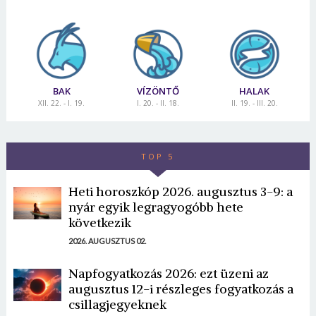
BAK
VÍZÖNTŐ
HALAK
XII. 22. - I. 19.
I. 20. - II. 18.
II. 19. - III. 20.
TOP 5
Heti horoszkóp 2026. augusztus 3-9: a
nyár egyik legragyogóbb hete
következik
2026. AUGUSZTUS 02.
Napfogyatkozás 2026: ezt üzeni az
augusztus 12-i részleges fogyatkozás a
csillagjegyeknek