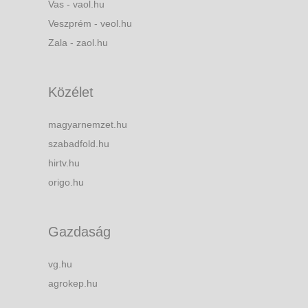
Vas - vaol.hu
Veszprém - veol.hu
Zala - zaol.hu
Közélet
magyarnemzet.hu
szabadfold.hu
hirtv.hu
origo.hu
Gazdaság
vg.hu
agrokep.hu