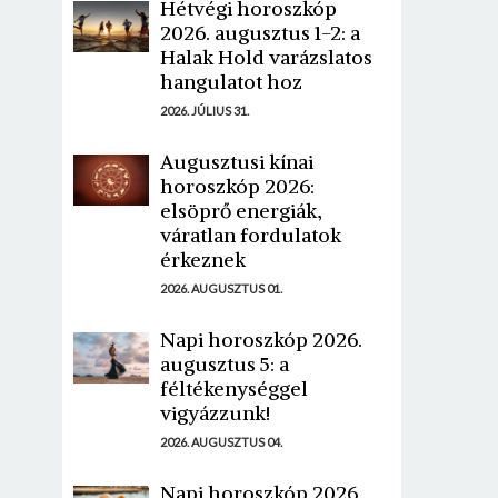
Hétvégi horoszkóp
2026. augusztus 1-2: a
Halak Hold varázslatos
hangulatot hoz
2026. JÚLIUS 31.
Augusztusi kínai
horoszkóp 2026:
elsöprő energiák,
váratlan fordulatok
érkeznek
2026. AUGUSZTUS 01.
Napi horoszkóp 2026.
augusztus 5: a
féltékenységgel
vigyázzunk!
2026. AUGUSZTUS 04.
Napi horoszkóp 2026.