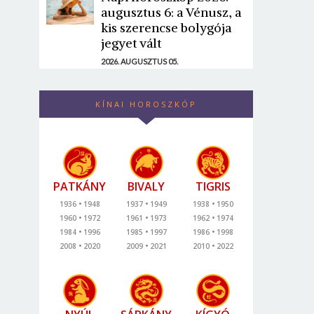
augusztus 6: a Vénusz, a
kis szerencse bolygója
jegyet vált
2026. AUGUSZTUS 05.
KÍNAI HOROSZKÓP
PATKÁNY
BIVALY
TIGRIS
1936
1948
1937
1949
1938
1950
1960
1972
1961
1973
1962
1974
1984
1996
1985
1997
1986
1998
2008
2020
2009
2021
2010
2022