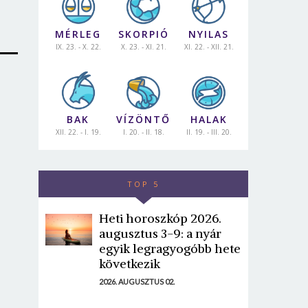
MÉRLEG
SKORPIÓ
NYILAS
IX. 23. - X. 22.
X. 23. - XI. 21.
XI. 22. - XII. 21.
BAK
VÍZÖNTŐ
HALAK
XII. 22. - I. 19.
I. 20. - II. 18.
II. 19. - III. 20.
TOP 5
Heti horoszkóp 2026.
augusztus 3-9: a nyár
egyik legragyogóbb hete
következik
2026. AUGUSZTUS 02.