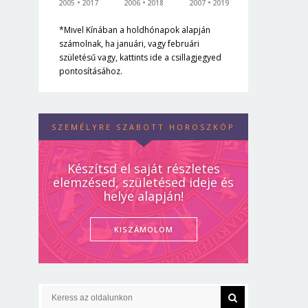
2005
2017
2006
2018
2007
2019
*Mivel Kínában a holdhónapok alapján
számolnak, ha januári, vagy februári
születésű vagy, kattints ide a csillagjegyed
pontosításához.
SZEMÉLYRE SZABOTT HOROSZKÓP
Készítsd el saját részletes
elemzésed, születésed ideje és
helye alapján!
KISZÁMOLOM