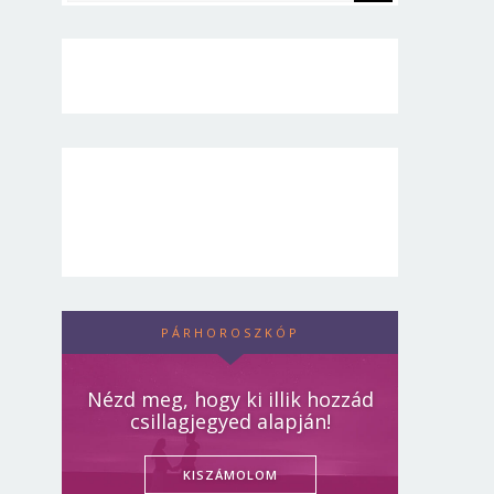
PÁRHOROSZKÓP
Nézd meg, hogy ki illik hozzád
csillagjegyed alapján!
KISZÁMOLOM