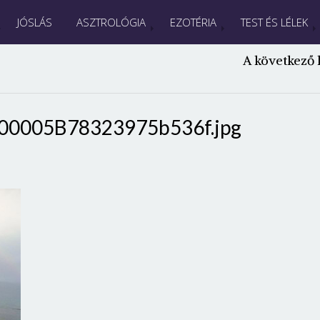
JÓSLÁS
ASZTROLÓGIA
EZOTÉRIA
TEST ÉS LÉLEK
A következő 
00005B78323975b536f.jpg