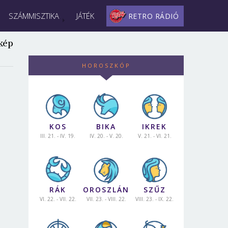
SZÁMMISZTIKA
JÁTÉK
RETRO RÁDIÓ
kép
HOROSZKÓP
KOS
BIKA
IKREK
III. 21. - IV. 19.
IV. 20. - V. 20.
V. 21. - VI. 21.
RÁK
OROSZLÁN
SZŰZ
VI. 22. - VII. 22.
VII. 23. - VIII. 22.
VIII. 23. - IX. 22.