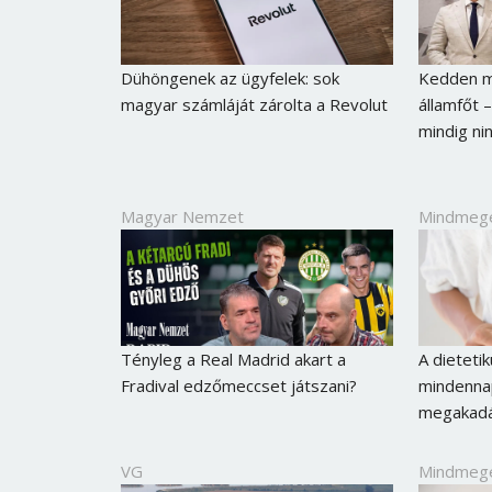
Dühöngenek az ügyfelek: sok
Kedden me
magyar számláját zárolta a Revolut
államfőt –
mindig ni
Magyar Nemzet
Mindmeg
Tényleg a Real Madrid akart a
A dieteti
Fradival edzőmeccset játszani?
mindennap
megakadál
VG
Mindmeg