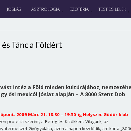
JÓSLÁS
ASZTROLÓGIA
EZOTÉRIA
TEST ÉS LÉLEK
 és Tánc a Földért
vást intéz a Föld minden kultúrájához, nemzetéh
gy ősi mexicói jóslat alapján – A 8000 Szent Dob
dőpont: 2009 Márc 21. 18.30 – 19.30-ig Helyszín: Gödör klub
zen prófécia szerint, a Beteg és Kizökkent Világunk, az
nyatermészet Gyógyulása, azon a napon kezdődik, amikor a „800