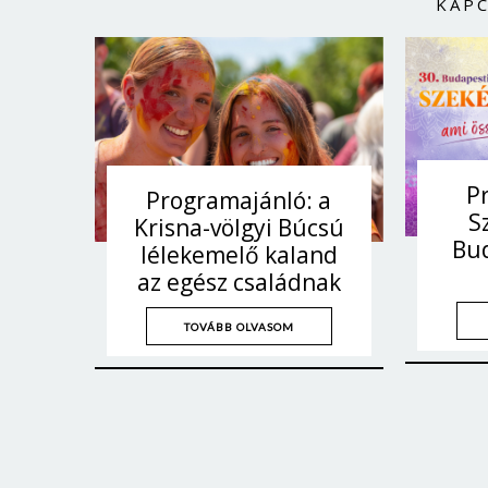
KAP
P
Programajánló: a
S
Krisna-völgyi Búcsú
Bu
lélekemelő kaland
az egész családnak
TOVÁBB OLVASOM