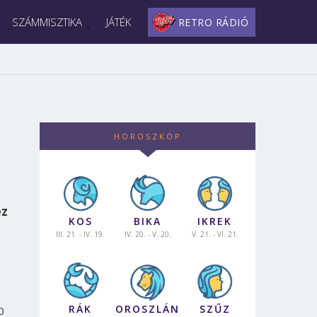
SZÁMMISZTIKA
JÁTÉK
RETRO RÁDIÓ
HOROSZKÓP
ez
KOS
BIKA
IKREK
III. 21. - IV. 19.
IV. 20. - V. 20.
V. 21. - VI. 21.
RÁK
OROSZLÁN
SZŰZ
0