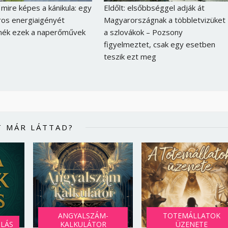
mire képes a kánikula: egy
Eldőlt: elsőbbséggel adják át
os energiaigényét
Magyarországnak a többletvizüket
nék ezek a naperőművek
a szlovákok – Pozsony
figyelmeztet, csak egy esetben
teszik ezt meg
T MÁR LÁTTAD?
Borsonline bejelentkezés
E-mail cím vagy felhasználónév
ANGYALSZÁM-
TOTEMÁLLATOK
SLÁS
KALKULÁTOR
ÜZENETE