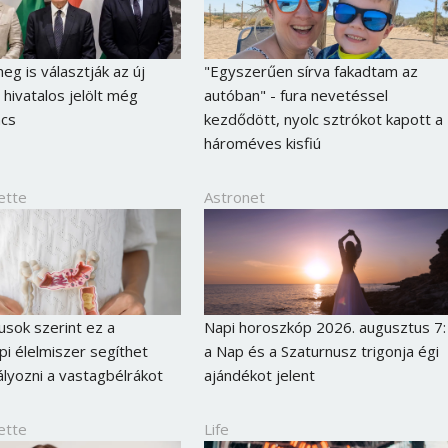
g is választják az új
"Egyszerűen sírva fakadtam az
 hivatalos jelölt még
autóban" - fura nevetéssel
ncs
kezdődött, nyolc sztrókot kapott a
hároméves kisfiú
ette
Astronet
kusok szerint ez a
Napi horoszkóp 2026. augusztus 7:
i élelmiszer segíthet
a Nap és a Szaturnusz trigonja égi
yozni a vastagbélrákot
ajándékot jelent
ette
Life