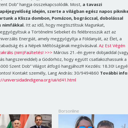
zent Dob” hangja összekapcsolódik. Most,
a tavaszi
apéjegyelőség idején, szerte a világban egész napos piknik
artunk a Klisza dombon, Pomázon, bográccsal, dobolással
s nimfákkal.
Itt az idő, hogy megtisztítsuk Magunkat,
eggyógyítsuk a Történelmi Sebeket és felébresszük azt az
niverzális Energiát, amely meggyógyítja a Földanyát, az Élet, a
zabadság és a Népek Méltóságának megóvásával.
Az Est Végén
zakrális (nim)Faültetés! >>>
Március 21.-én gyere dobjaiddal (vag
ás hangszereiddel) a Gödörhöz, hogy együtt csatlakozhassunk a
8000 Szent Dob” Világot átfogó hangjához!!! Kezdés: 18.30! Legyé
ontos! Kontakt személy, Lang András: 30/9494860
További info
://universidadindigena.org/uii/id41.html
Borsonline