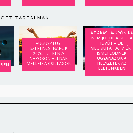
Jelszó
LOTT TARTALMAK
Mégse
Bejelentkezés
AZ AKASHA-KRÓNIKA
NEM JÓSOLJA MEG A
JÖVŐT – DE
AUGUSZTUSI
MEGMUTATJA, MIÉR
SZERENCSENAPOK
ISMÉTLŐDNEK
2026: EZEKEN A
UGYANAZOK A
NAPOKON ÁLLNAK
HELYZETEK AZ
MELLÉD A CSILLAGOK
KBEN
ÉLETÜNKBEN