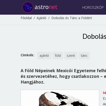
HOROSZKÓP
Főoldal
/
Ajánló
/
Dobolás és Tánc a Földért
Dobolás
Címkék:
ajánló
föld
szent
tánc
A Föld Népeinek Mexicói Egyeteme felhí
és szervezetéhez, hogy csatlakozzon – e
Hangjához.
I
E
A