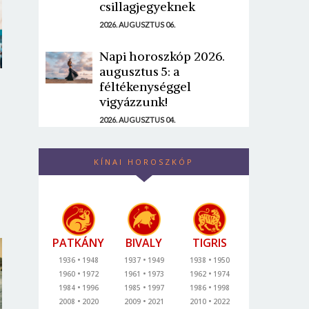
csillagjegyeknek
2026. AUGUSZTUS 06.
Napi horoszkóp 2026.
augusztus 5: a
féltékenységgel
vigyázzunk!
2026. AUGUSZTUS 04.
KÍNAI HOROSZKÓP
PATKÁNY
BIVALY
TIGRIS
1936
1948
1937
1949
1938
1950
1960
1972
1961
1973
1962
1974
1984
1996
1985
1997
1986
1998
2008
2020
2009
2021
2010
2022