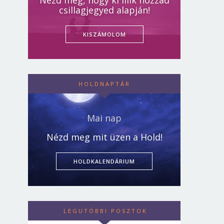
Nézd meg, hogy ki illik hozzád
csillagjegyed alapján!
KISZÁMOLOM
HOLDNAPTÁR
Mai nap
Nézd meg mit üzen a Hold!
HOLDKALENDÁRIUM
LEGUTÓBBI POSZTOK