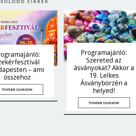
CSOLÓDÓ CIKKEK
Programajánló:
rogramajánló:
Szereted az
zekérfesztivál
ásványokat? Akkor a
dapesten – ami
19. Lelkes
összehoz
Ásványbörzén a
helyed!
TOVÁBB OLVASOM
TOVÁBB OLVASOM