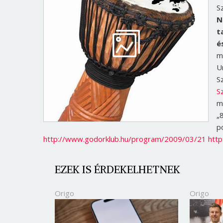
S
N
t
é
m
U
S
S
m
„
p
http://www.godorklub.hu/program/2009/03/21
http
EZEK IS ÉRDEKELHETNEK
Origo
Origo