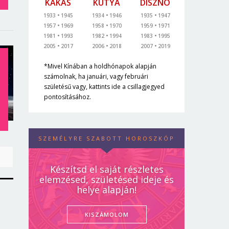
KAKAS
KUTYA
DISZNÓ
1933
1945
1934
1946
1935
1947
1957
1969
1958
1970
1959
1971
1981
1993
1982
1994
1983
1995
2005
2017
2006
2018
2007
2019
*Mivel Kínában a holdhónapok alapján
számolnak, ha januári, vagy februári
T
születésű vagy, kattints ide a csillagjegyed
pontosításához.
SZEMÉLYRE SZABOTT HOROSZKÓP
Készítsd el saját részletes
elemzésed, születésed ideje és
helye alapján!
KISZÁMOLOM