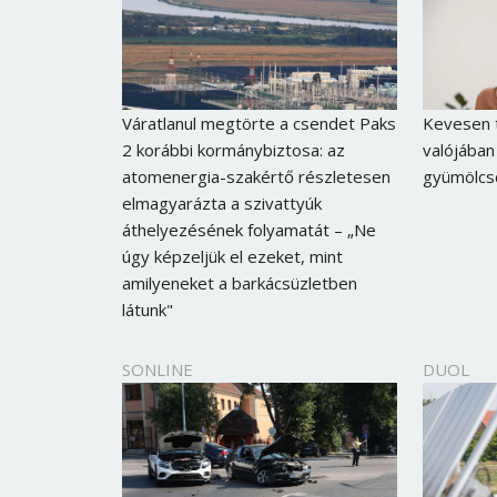
Váratlanul megtörte a csendet Paks
Kevesen t
2 korábbi kormánybiztosa: az
valójában
atomenergia-szakértő részletesen
gyümölcs
elmagyarázta a szivattyúk
áthelyezésének folyamatát – „Ne
úgy képzeljük el ezeket, mint
amilyeneket a barkácsüzletben
látunk"
SONLINE
DUOL