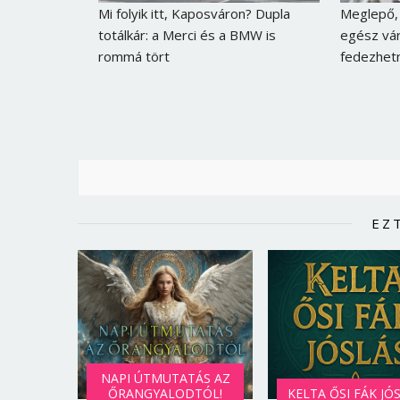
Mi folyik itt, Kaposváron? Dupla
Meglepő, 
totálkár: a Merci és a BMW is
egész vár
rommá tört
fedezhet
EZ
NAPI ÚTMUTATÁS AZ
ŐRANGYALODTÓL!
KELTA ŐSI FÁK JÓ