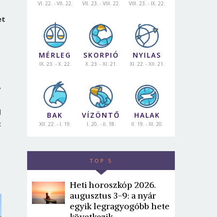
VI. 22. - VII. 22.
VII. 23. - VIII. 22.
VIII. 23. - IX. 22.
et
MÉRLEG
SKORPIÓ
NYILAS
IX. 23. - X. 22.
X. 23. - XI. 21.
XI. 22. - XII. 21.
y
l
BAK
VÍZÖNTŐ
HALAK
:
XII. 22. - I. 19.
I. 20. - II. 18.
II. 19. - III. 20.
TOP 5
Heti horoszkóp 2026.
augusztus 3-9: a nyár
egyik legragyogóbb hete
következik