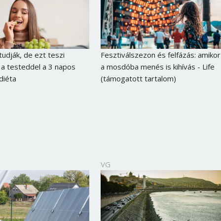
udják, de ezt teszi
Fesztiválszezon és felfázás: amikor
 a testeddel a 3 napos
a mosdóba menés is kihívás - Life
diéta
(támogatott tartalom)
VG