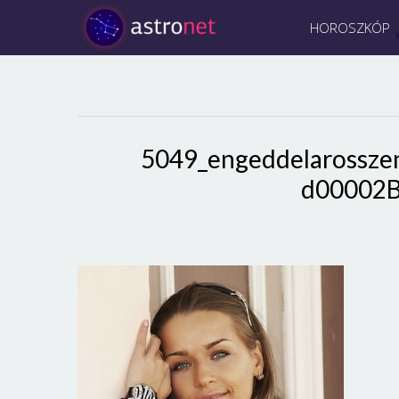
HOROSZKÓP
5049_engeddelarossze
d00002