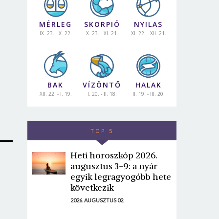
MÉRLEG
SKORPIÓ
NYILAS
IX. 23. - X. 22.
X. 23. - XI. 21.
XI. 22. - XII. 21.
BAK
VÍZÖNTŐ
HALAK
XII. 22. - I. 19.
I. 20. - II. 18.
II. 19. - III. 20.
TOP 5
Heti horoszkóp 2026.
augusztus 3-9: a nyár
egyik legragyogóbb hete
következik
2026. AUGUSZTUS 02.