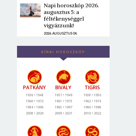
Napi horoszkóp 2026.
augusztus 5: a
féltékenységgel
vigyázzunk!
2026. AUGUSZTUS 04.
KÍNAI HOROSZKÓP
PATKÁNY
BIVALY
TIGRIS
1936
1948
1937
1949
1938
1950
1960
1972
1961
1973
1962
1974
1984
1996
1985
1997
1986
1998
2008
2020
2009
2021
2010
2022