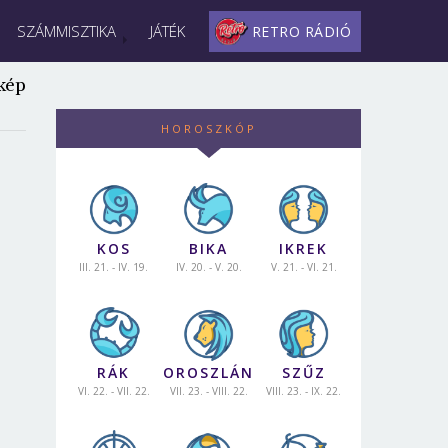
SZÁMMISZTIKA
JÁTÉK
RETRO RÁDIÓ
kép
HOROSZKÓP
KOS
BIKA
IKREK
III. 21. - IV. 19.
IV. 20. - V. 20.
V. 21. - VI. 21.
RÁK
OROSZLÁN
SZŰZ
VI. 22. - VII. 22.
VII. 23. - VIII. 22.
VIII. 23. - IX. 22.