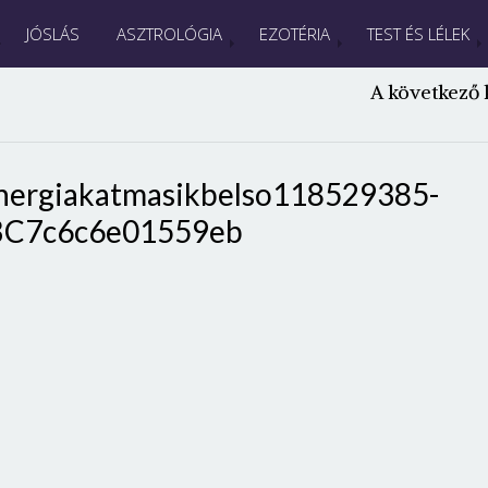
JÓSLÁS
ASZTROLÓGIA
EZOTÉRIA
TEST ÉS LÉLEK
A következő 
nergiakatmasikbelso118529385-
BC7c6c6e01559eb