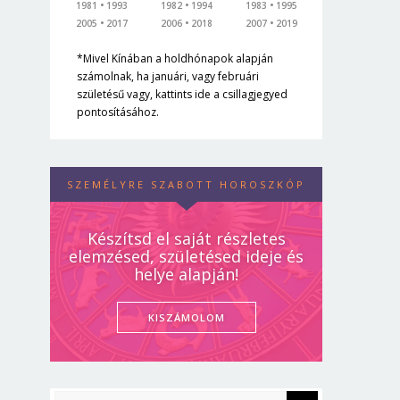
1981
1993
1982
1994
1983
1995
2005
2017
2006
2018
2007
2019
*Mivel Kínában a holdhónapok alapján
számolnak, ha januári, vagy februári
születésű vagy, kattints ide a csillagjegyed
pontosításához.
SZEMÉLYRE SZABOTT HOROSZKÓP
Készítsd el saját részletes
elemzésed, születésed ideje és
helye alapján!
KISZÁMOLOM