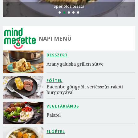
Olasz és görög paradicsomsaláta
NAPI MENÜ
DESSZERT
Aranygaluska grillen sütve
FŐÉTEL
Baconbe göngyölt sertésszűz rakott 
burgonyával
VEGETÁRIÁNUS
Falafel
ELŐÉTEL