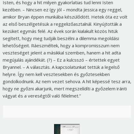
Isten, és hogy a hit milyen gyakorlatias tud lenni Isten
kezében. – Nincsen ez így jól – mondta Jessica egy reggel,
amikor Bryan éppen munkába készülődött. Hetek óta ez volt
az első beszélgetésük a reggelizőasztalnál. Kinyújtották a
kezüket egymás felé. Az évek során kialakult közös hitük
segített, hogy meg tudják beszélni a dilemma megoldási
lehetőségeit. Ráeszméltek, hogy a kompromisszum nem
veszteséget jelent a másikkal szemben, hanem a hit adta
megújulás ajándékát. (?) – Ez a kulcsszó – értettek egyet
Bryannel. – A választás. A kapcsolatunkat tettük a legelső
helyre. Így nem kell vesztesekben és győztesekben
gondolkodnunk. Az nem vezet sehova. A hit képessé tesz arra,
hogy ne győzni akarjunk, mert megszelídíti a győzelem iránti
vágyat és a vereségtől való félelmet.”