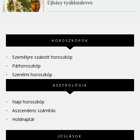
Újházy tyúkhúsleves
HOROSZKÓPOK
Személyre szabott horoszkóp
Párhoroszkóp
Szerelmi horoszkóp
ASZTROLÓGIA
Napi horoszkóp
Aszcendens számítás
Holdnaptár
JÓSLÁSOK