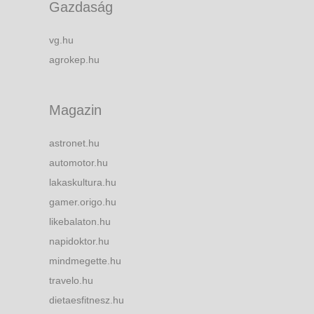
Gazdaság
vg.hu
agrokep.hu
Magazin
astronet.hu
automotor.hu
lakaskultura.hu
gamer.origo.hu
likebalaton.hu
napidoktor.hu
mindmegette.hu
travelo.hu
dietaesfitnesz.hu