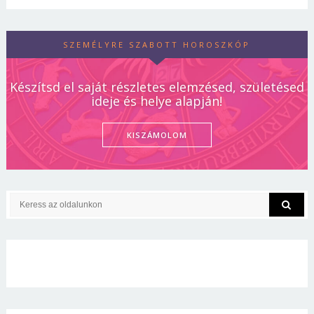
SZEMÉLYRE SZABOTT HOROSZKÓP
Készítsd el saját részletes elemzésed, születésed
ideje és helye alapján!
KISZÁMOLOM