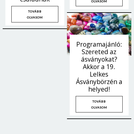
OLVASOM
TOVÁBB
OLVASOM
Programajánló:
Szereted az
ásványokat?
Akkor a 19.
Lelkes
Ásványbörzén a
helyed!
Borsonline bejelentkezés
TOVÁBB
OLVASOM
E-mail cím vagy felhasználónév