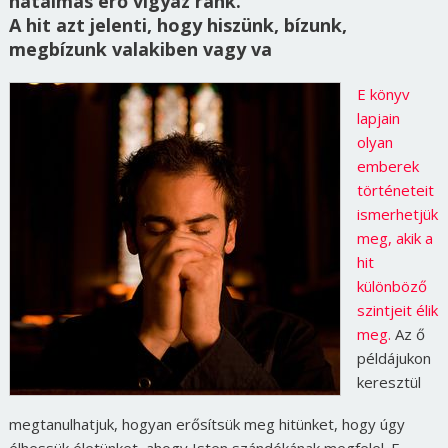
hatalmas erő vigyáz ránk.
A hit azt jelenti, hogy hiszünk, bízunk,
megbízunk valakiben vagy va
E könyv
lapjain
olyan
emberek
történeteit
ismerhetjük
meg, akik a
hit
különböző
szintjeit élik
meg.
Az ő
példájukon
keresztül
megtanulhatjuk, hogyan erősítsük meg hitünket, hogy úgy