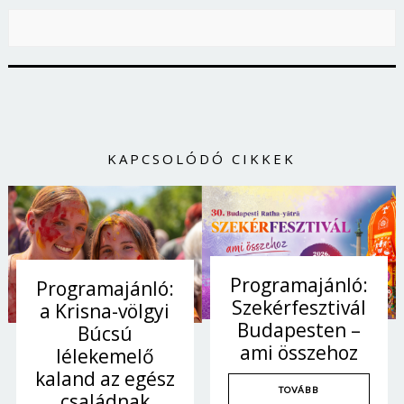
KAPCSOLÓDÓ CIKKEK
Programajánló:
Programajánló:
Szekérfesztivál
a Krisna-völgyi
Budapesten –
Búcsú
ami összehoz
lélekemelő
kaland az egész
TOVÁBB
családnak