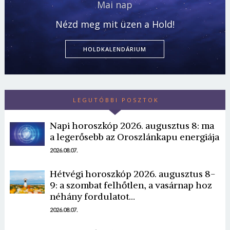
Mai nap
Nézd meg mit üzen a Hold!
HOLDKALENDÁRIUM
LEGUTÓBBI POSZTOK
Napi horoszkóp 2026. augusztus 8: ma
a legerősebb az Oroszlánkapu energiája
2026.08.07.
Hétvégi horoszkóp 2026. augusztus 8-
9: a szombat felhőtlen, a vasárnap hoz
néhány fordulatot…
2026.08.07.