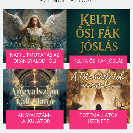
EZT MÁR LÁTTAD?
NAPI ÚTMUTATÁS AZ
ŐRANGYALODTÓL!
KELTA ŐSI FÁK JÓSLÁS
ANGYALSZÁM-
TOTEMÁLLATOK
KALKULÁTOR
ÜZENETE