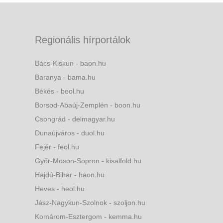
Regionális hírportálok
Bács-Kiskun - baon.hu
Baranya - bama.hu
Békés - beol.hu
Borsod-Abaúj-Zemplén - boon.hu
Csongrád - delmagyar.hu
Dunaújváros - duol.hu
Fejér - feol.hu
Győr-Moson-Sopron - kisalfold.hu
Hajdú-Bihar - haon.hu
Heves - heol.hu
Jász-Nagykun-Szolnok - szoljon.hu
Komárom-Esztergom - kemma.hu