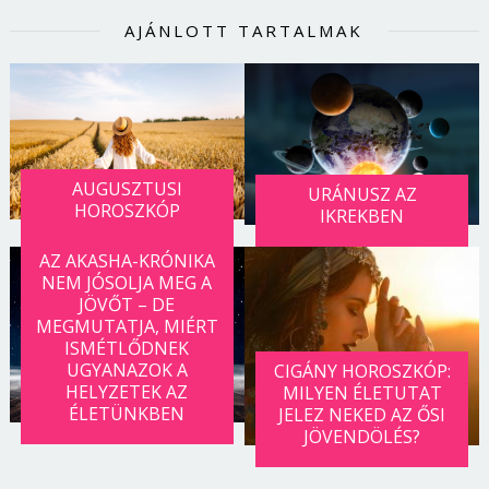
AJÁNLOTT TARTALMAK
AUGUSZTUSI
URÁNUSZ AZ
HOROSZKÓP
IKREKBEN
AZ AKASHA-KRÓNIKA
NEM JÓSOLJA MEG A
JÖVŐT – DE
MEGMUTATJA, MIÉRT
ISMÉTLŐDNEK
UGYANAZOK A
CIGÁNY HOROSZKÓP:
HELYZETEK AZ
MILYEN ÉLETUTAT
ÉLETÜNKBEN
JELEZ NEKED AZ ŐSI
JÖVENDÖLÉS?