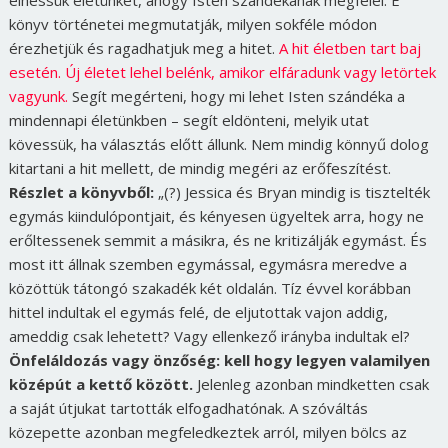
élhessük életünket, ahogy Isten szándékának megfelel. E
könyv történetei megmutatják, milyen sokféle módon
érezhetjük és ragadhatjuk meg a hitet.
A hit életben tart baj
esetén. Új életet lehel belénk, amikor elfáradunk vagy letörtek
vagyunk.
Segít megérteni, hogy mi lehet Isten szándéka a
mindennapi életünkben – segít eldönteni, melyik utat
kövessük, ha választás előtt állunk. Nem mindig könnyű dolog
kitartani a hit mellett, de mindig megéri az erőfeszítést.
Részlet a könyvből:
„(?) Jessica és Bryan mindig is tisztelték
egymás kiindulópontjait, és kényesen ügyeltek arra, hogy ne
erőltessenek semmit a másikra, és ne kritizálják egymást. És
most itt állnak szemben egymással, egymásra meredve a
közöttük tátongó szakadék két oldalán. Tíz évvel korábban
hittel indultak el egymás felé, de eljutottak vajon addig,
ameddig csak lehetett? Vagy ellenkező irányba indultak el?
Önfeláldozás vagy önzőség: kell hogy legyen valamilyen
középút a kettő között.
Jelenleg azonban mindketten csak
a saját útjukat tartották elfogadhatónak. A szóváltás
közepette azonban megfeledkeztek arról, milyen bölcs az