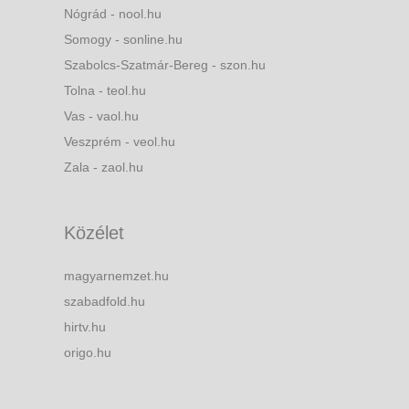
Nógrád - nool.hu
Somogy - sonline.hu
Szabolcs-Szatmár-Bereg - szon.hu
Tolna - teol.hu
Vas - vaol.hu
Veszprém - veol.hu
Zala - zaol.hu
Közélet
magyarnemzet.hu
szabadfold.hu
hirtv.hu
origo.hu