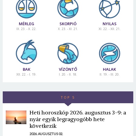
MÉRLEG
SKORPIÓ
NYILAS
IX. 23. - X. 22.
X. 23. - XI. 21.
XI. 22. - XII. 21.
BAK
VÍZÖNTŐ
HALAK
XII. 22. - I. 19.
I. 20. - II. 18.
II. 19. - III. 20.
TOP 5
Heti horoszkóp 2026. augusztus 3-9: a
nyár egyik legragyogóbb hete
következik
2026. AUGUSZTUS 02.