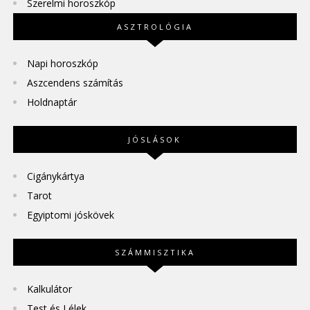
Szerelmi horoszkóp
ASZTROLÓGIA
Napi horoszkóp
Aszcendens számítás
Holdnaptár
JÓSLÁSOK
Cigánykártya
Tarot
Egyiptomi jóskövek
SZÁMMISZTIKA
Kalkulátor
Test és Lélek