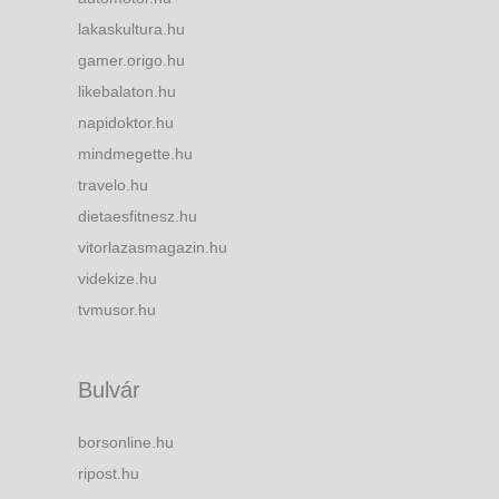
lakaskultura.hu
gamer.origo.hu
likebalaton.hu
napidoktor.hu
mindmegette.hu
travelo.hu
dietaesfitnesz.hu
vitorlazasmagazin.hu
videkize.hu
tvmusor.hu
Bulvár
borsonline.hu
ripost.hu