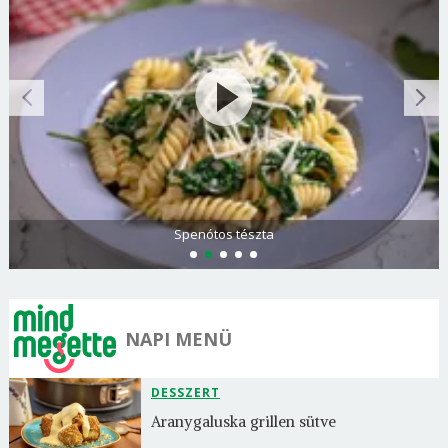
Spenótos tészta
NAPI MENÜ
DESSZERT
Aranygaluska grillen sütve