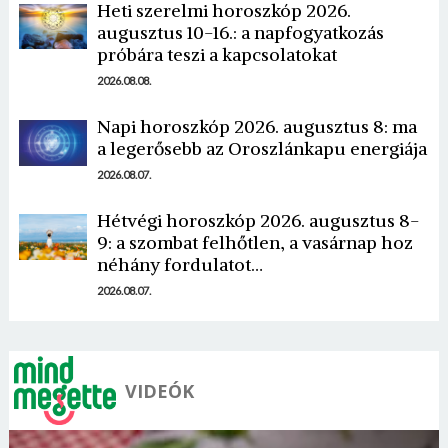
Heti szerelmi horoszkóp 2026.
augusztus 10-16.: a napfogyatkozás
próbára teszi a kapcsolatokat
2026.08.08.
Napi horoszkóp 2026. augusztus 8: ma
Borsonline bejelentkezés
a legerősebb az Oroszlánkapu energiája
2026.08.07.
E-mail cím vagy felhasználónév
Hétvégi horoszkóp 2026. augusztus 8-
9: a szombat felhőtlen, a vasárnap hoz
néhány fordulatot…
Jelszó
2026.08.07.
Mégse
Bejelentkezés
VIDEÓK