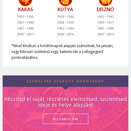
KAKAS
KUTYA
DISZNÓ
1933
1945
1934
1946
1935
1947
1957
1969
1958
1970
1959
1971
1981
1993
1982
1994
1983
1995
2005
2017
2006
2018
2007
2019
*Mivel Kínában a holdhónapok alapján számolnak, ha januári,
vagy februári születésű vagy, kattints ide a csillagjegyed
pontosításához.
SZEMÉLYRE SZABOTT HOROSZKÓP
Készítsd el saját részletes elemzésed, születésed
ideje és helye alapján!
KISZÁMOLOM