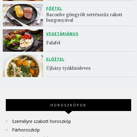
FŐÉTEL
Baconbe göngyölt sertésszűz rakott 
burgonyával
VEGETÁRIÁNUS
Falafel
ELŐÉTEL
Újházy tyúkhúsleves
HOROSZKÓPOK
Személyre szabott horoszkóp
Párhoroszkóp