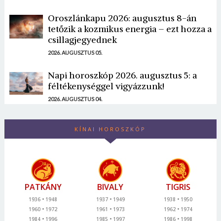
Oroszlánkapu 2026: augusztus 8-án
tetőzik a kozmikus energia – ezt hozza a
csillagjegyednek
2026. AUGUSZTUS 05.
Napi horoszkóp 2026. augusztus 5: a
féltékenységgel vigyázzunk!
2026. AUGUSZTUS 04.
KÍNAI HOROSZKÓP
PATKÁNY
BIVALY
TIGRIS
1936
1948
1937
1949
1938
1950
1960
1972
1961
1973
1962
1974
1984
1996
1985
1997
1986
1998