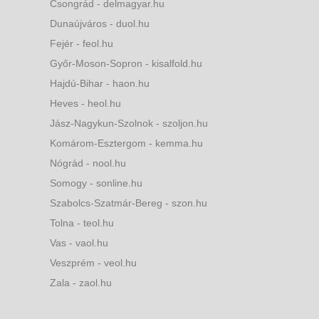
Csongrád - delmagyar.hu
Dunaújváros - duol.hu
Fejér - feol.hu
Győr-Moson-Sopron - kisalfold.hu
Hajdú-Bihar - haon.hu
Heves - heol.hu
Jász-Nagykun-Szolnok - szoljon.hu
Komárom-Esztergom - kemma.hu
Nógrád - nool.hu
Somogy - sonline.hu
Szabolcs-Szatmár-Bereg - szon.hu
Tolna - teol.hu
Vas - vaol.hu
Veszprém - veol.hu
Zala - zaol.hu