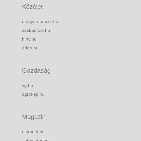
Közélet
magyarnemzet.hu
szabadfold.hu
hirtv.hu
origo.hu
Gazdaság
vg.hu
agrokep.hu
Magazin
astronet.hu
automotor.hu