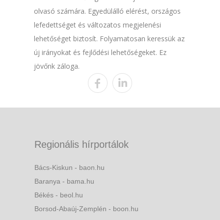
olvasó számára. Egyedülálló elérést, országos
lefedettséget és változatos megjelenési
lehetőséget biztosít. Folyamatosan keressük az
új irányokat és fejlődési lehetőségeket. Ez
jövőnk záloga.
Regionális hírportálok
Bács-Kiskun - baon.hu
Baranya - bama.hu
Békés - beol.hu
Borsod-Abaúj-Zemplén - boon.hu