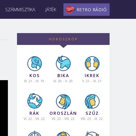
SZÁMMISZTIKA
JÁTÉK
RETRO RÁDIÓ
HOROSZKÓP
KOS
BIKA
IKREK
III. 21. - IV. 19.
IV. 20. - V. 20.
V. 21. - VI. 21.
RÁK
OROSZLÁN
SZŰZ
VI. 22. - VII. 22.
VII. 23. - VIII. 22.
VIII. 23. - IX. 22.