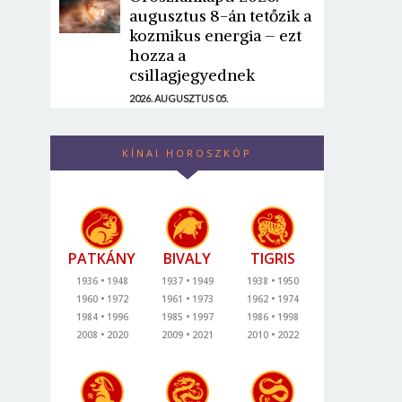
augusztus 8-án tetőzik a
kozmikus energia – ezt
hozza a
csillagjegyednek
2026. AUGUSZTUS 05.
KÍNAI HOROSZKÓP
PATKÁNY
BIVALY
TIGRIS
1936
1948
1937
1949
1938
1950
1960
1972
1961
1973
1962
1974
1984
1996
1985
1997
1986
1998
2008
2020
2009
2021
2010
2022