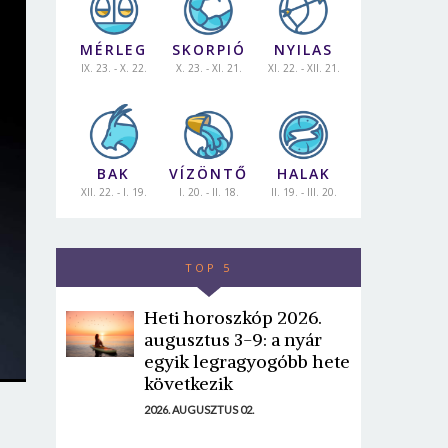
MÉRLEG
SKORPIÓ
NYILAS
IX. 23. - X. 22.
X. 23. - XI. 21.
XI. 22. - XII. 21.
BAK
VÍZÖNTŐ
HALAK
XII. 22. - I. 19.
I. 20. - II. 18.
II. 19. - III. 20.
TOP 5
Heti horoszkóp 2026.
augusztus 3-9: a nyár
egyik legragyogóbb hete
következik
2026. AUGUSZTUS 02.