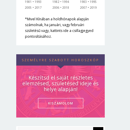
1981
1993
1982
1994
1983
1995
2005
2017
2006
2018
2007
2019
*Mivel Kínában a holdhónapok alapján
számolnak, ha januári, vagy februári
születésű vagy, kattints ide a csillagjegyed
pontosításához.
SZEMÉLYRE SZABOTT HOROSZKÓP
Készítsd el saját részletes
elemzésed, születésed ideje és
helye alapján!
KISZÁMOLOM