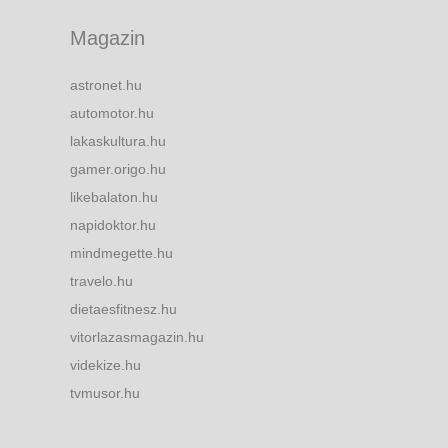
Magazin
astronet.hu
automotor.hu
lakaskultura.hu
gamer.origo.hu
likebalaton.hu
napidoktor.hu
mindmegette.hu
travelo.hu
dietaesfitnesz.hu
vitorlazasmagazin.hu
videkize.hu
tvmusor.hu