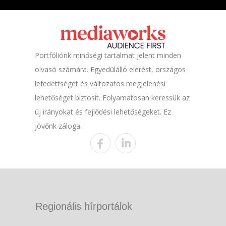
Portfóliónk minőségi tartalmat jelent minden
olvasó számára. Egyedülálló elérést, országos
lefedettséget és változatos megjelenési
lehetőséget biztosít. Folyamatosan keressük az
új irányokat és fejlődési lehetőségeket. Ez
jövőnk záloga.
Regionális hírportálok