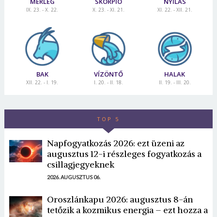
MÉRLEG
SKORPIÓ
NYILAS
IX. 23. - X. 22.
X. 23. - XI. 21.
XI. 22. - XII. 21.
BAK
VÍZÖNTŐ
HALAK
XII. 22. - I. 19.
I. 20. - II. 18.
II. 19. - III. 20.
TOP 5
Napfogyatkozás 2026: ezt üzeni az
augusztus 12-i részleges fogyatkozás a
csillagjegyeknek
2026. AUGUSZTUS 06.
Oroszlánkapu 2026: augusztus 8-án
tetőzik a kozmikus energia – ezt hozza a