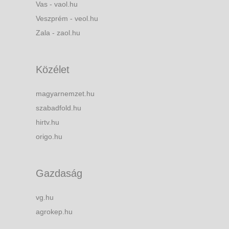
Vas - vaol.hu
Veszprém - veol.hu
Zala - zaol.hu
Közélet
magyarnemzet.hu
szabadfold.hu
hirtv.hu
origo.hu
Gazdaság
vg.hu
agrokep.hu