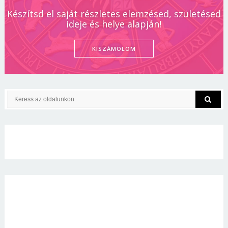
Készítsd el saját részletes elemzésed, születésed
ideje és helye alapján!
KISZÁMOLOM