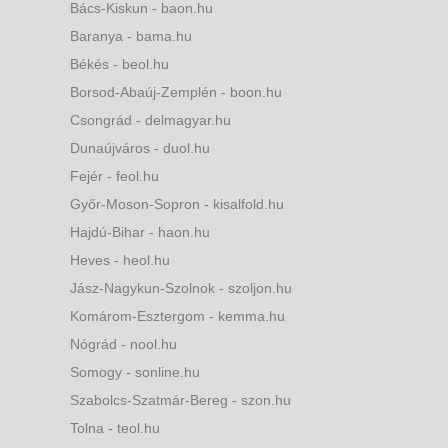
Bács-Kiskun - baon.hu
Baranya - bama.hu
Békés - beol.hu
Borsod-Abaúj-Zemplén - boon.hu
Csongrád - delmagyar.hu
Dunaújváros - duol.hu
Fejér - feol.hu
Győr-Moson-Sopron - kisalfold.hu
Hajdú-Bihar - haon.hu
Heves - heol.hu
Jász-Nagykun-Szolnok - szoljon.hu
Komárom-Esztergom - kemma.hu
Nógrád - nool.hu
Somogy - sonline.hu
Szabolcs-Szatmár-Bereg - szon.hu
Tolna - teol.hu