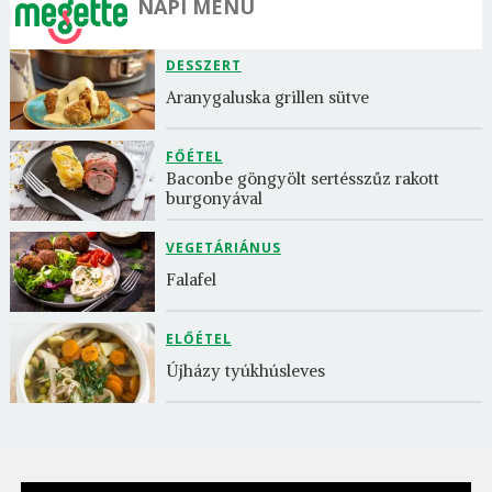
NAPI MENÜ
DESSZERT
Aranygaluska grillen sütve
FŐÉTEL
Baconbe göngyölt sertésszűz rakott 
burgonyával
VEGETÁRIÁNUS
Falafel
ELŐÉTEL
Újházy tyúkhúsleves