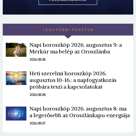
LEGUTÓBBI POSZTOK
Napi horoszkóp 2026. augusztus 9: a
Merkúr ma belép az Oroszlánba
2026.08.08.
Borsonline bejelentkezés
Heti szerelmi horoszkóp 2026.
E-mail cím vagy felhasználónév
augusztus 10-16.: a napfogyatkozás
próbára teszi a kapcsolatokat
2026.08.08.
Jelszó
Napi horoszkóp 2026. augusztus 8: ma
a legerősebb az Oroszlánkapu energiája
2026.08.07.
Mégse
Bejelentkezés