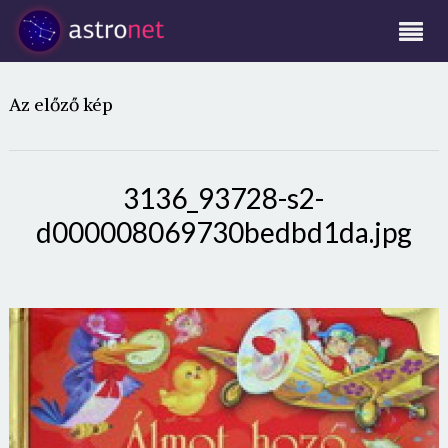
Az előző kép
3136_93728-s2-
d000008069730bedbd1da.jpg