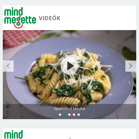
VIDEÓK
Görögdinnye-limonádé