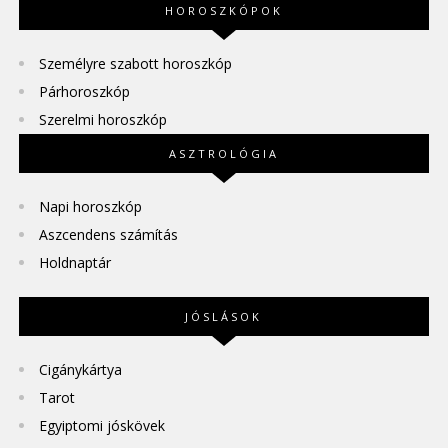
HOROSZKÓPOK
Személyre szabott horoszkóp
Párhoroszkóp
Szerelmi horoszkóp
ASZTROLÓGIA
Napi horoszkóp
Aszcendens számítás
Holdnaptár
JÓSLÁSOK
Cigánykártya
Tarot
Egyiptomi jóskövek