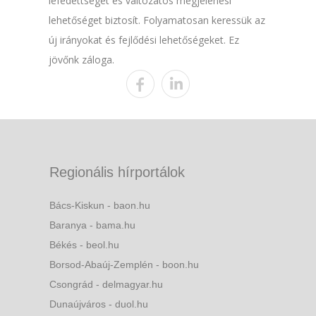
lefedettséget és változatos megjelenési
lehetőséget biztosít. Folyamatosan keressük az
új irányokat és fejlődési lehetőségeket. Ez
jövőnk záloga.
Regionális hírportálok
Bács-Kiskun - baon.hu
Baranya - bama.hu
Békés - beol.hu
Borsod-Abaúj-Zemplén - boon.hu
Csongrád - delmagyar.hu
Dunaújváros - duol.hu