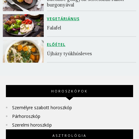
burgonyával
VEGETÁRIÁNUS
Falafel
ELŐÉTEL
Újházy tyúkhúsleves
HOROSZKÓPOK
Személyre szabott horoszkóp
Párhoroszkóp
Szerelmi horoszkóp
ASZTROLÓGIA