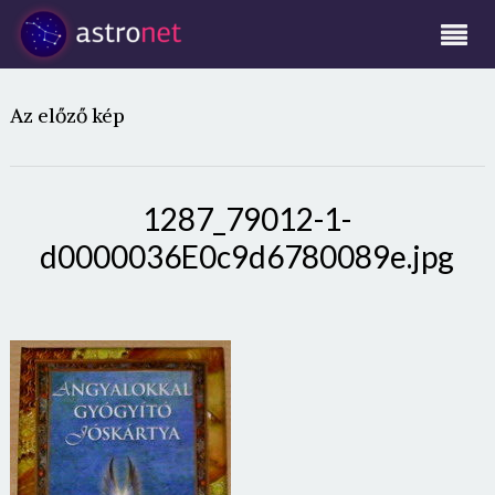
Az előző kép
1287_79012-1-
d0000036E0c9d6780089e.jpg