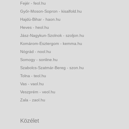
Fejér - feol.hu
Győr-Moson-Sopron - kisalfold.hu
Hajdú-Bihar - haon.hu
Heves - heol.hu
Jász-Nagykun-Szolnok - szoljon.hu
Komárom-Esztergom - kemma.hu
Nógrád - nool.hu
Somogy - sonline.hu
Szabolcs-Szatmár-Bereg - szon.hu
Tolna - teol.hu
Vas - vaol.hu
Veszprém - veol.hu
Zala - zaol.hu
Közélet