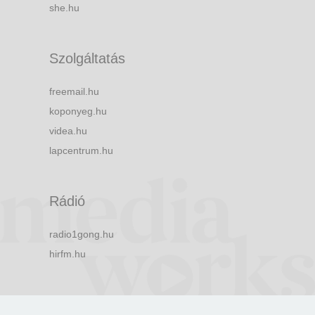
she.hu
Szolgáltatás
freemail.hu
koponyeg.hu
videa.hu
lapcentrum.hu
Rádió
radio1gong.hu
hirfm.hu