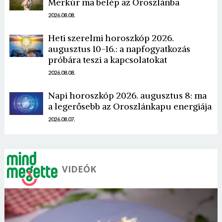
Merkúr ma belép az Oroszlánba
2026.08.08.
Heti szerelmi horoszkóp 2026.
augusztus 10-16.: a napfogyatkozás
Borsonline bejelentkezés
próbára teszi a kapcsolatokat
2026.08.08.
E-mail cím vagy felhasználónév
Napi horoszkóp 2026. augusztus 8: ma
a legerősebb az Oroszlánkapu energiája
2026.08.07.
Jelszó
Mégse
Bejelentkezés
VIDEÓK