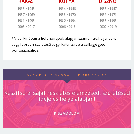
KAKAS
KUTYA
DISZNÓ
1933
1945
1934
1946
1935
1947
1957
1969
1958
1970
1959
1971
1981
1993
1982
1994
1983
1995
2005
2017
2006
2018
2007
2019
*Mivel Kínában a holdhónapok alapján számolnak, ha januári,
vagy februári születésű vagy, kattints ide a csillagjegyed
pontosításához.
SZEMÉLYRE SZABOTT HOROSZKÓP
Készítsd el saját részletes elemzésed, születésed
ideje és helye alapján!
KISZÁMOLOM