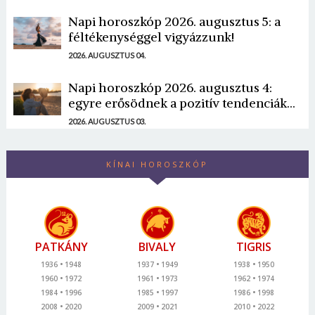
Napi horoszkóp 2026. augusztus 5: a
féltékenységgel vigyázzunk!
2026. AUGUSZTUS 04.
Napi horoszkóp 2026. augusztus 4:
egyre erősödnek a pozitív tendenciák...
2026. AUGUSZTUS 03.
KÍNAI HOROSZKÓP
PATKÁNY
BIVALY
TIGRIS
1936
1948
1937
1949
1938
1950
1960
1972
1961
1973
1962
1974
1984
1996
1985
1997
1986
1998
2008
2020
2009
2021
2010
2022