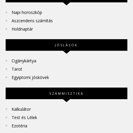
Napi horoszkóp
Aszcendens számítás
Holdnaptár
JÓSLÁSOK
Cigánykártya
Tarot
Egyiptomi jóskövek
SZÁMMISZTIKA
Kalkulátor
Test és Lélek
Ezotéria