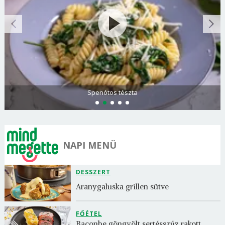
Spenótos tészta
NAPI MENÜ
DESSZERT
Aranygaluska grillen sütve
FŐÉTEL
Baconbe göngyölt sertésszűz rakott 