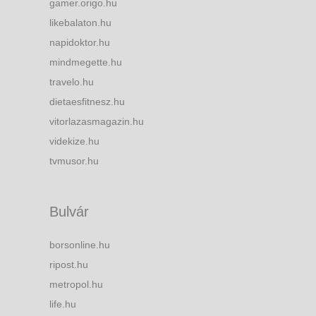
gamer.origo.hu
likebalaton.hu
napidoktor.hu
mindmegette.hu
travelo.hu
dietaesfitnesz.hu
vitorlazasmagazin.hu
videkize.hu
tvmusor.hu
Bulvár
borsonline.hu
ripost.hu
metropol.hu
life.hu