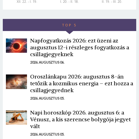
XII. 22. - I. 19.
I. 20. - II. 18.
II. 19. - III. 20.
TOP 5
Napfogyatkozás 2026: ezt üzeni az
augusztus 12-i részleges fogyatkozás a
csillagjegyeknek
2026. AUGUSZTUS 06.
Oroszlánkapu 2026: augusztus 8-án
tetőzik a kozmikus energia – ezt hozza a
csillagjegyednek
2026. AUGUSZTUS 05.
Napi horoszkóp 2026. augusztus 6: a
Vénusz, a kis szerencse bolygója jegyet
vált
2026. AUGUSZTUS 05.