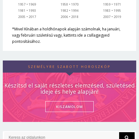
1957
1969
1958
1970
1959
1971
1981
1993
1982
1994
1983
1995
2005
2017
2006
2018
2007
2019
*Mivel Kínában a holdhónapok alapján számolnak, ha januári,
vagy februári születésű vagy, kattints ide a csillagjegyed
pontosításához.
SZEMÉLYRE SZABOTT HOROSZKÓP
Készítsd el saját részletes elemzésed, születésed
ideje és helye alapján!
KISZÁMOLOM