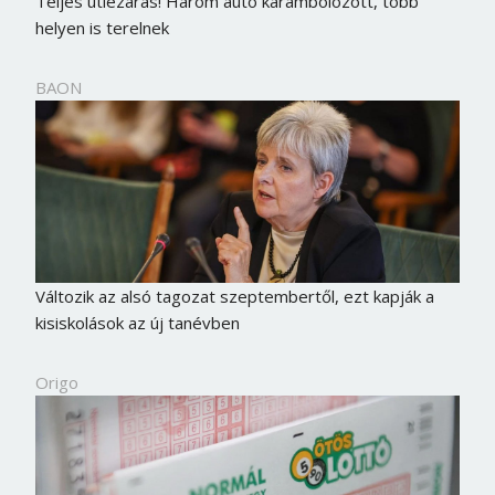
Teljes útlezárás! Három autó karambolozott, több
helyen is terelnek
BAON
Változik az alsó tagozat szeptembertől, ezt kapják a
kisiskolások az új tanévben
Origo