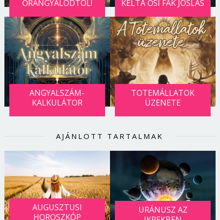
ŐRANGYALODTÓL!
KELTA ŐSI FÁK JÓSLÁS
ANGYALSZÁM-
TOTEMÁLLATOK
KALKULÁTOR
ÜZENETE
AJÁNLOTT TARTALMAK
AUGUSZTUSI
URÁNUSZ AZ
HOROSZKÓP
IKREKBEN