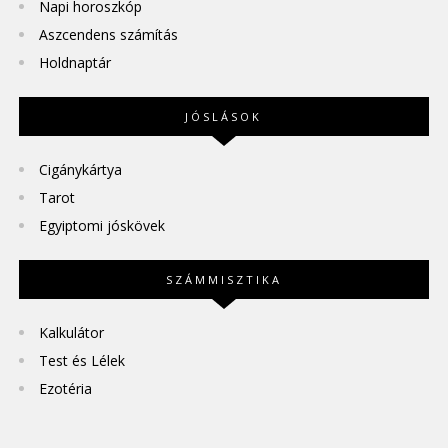
Napi horoszkóp
Aszcendens számítás
Holdnaptár
JÓSLÁSOK
Cigánykártya
Tarot
Egyiptomi jóskövek
SZÁMMISZTIKA
Kalkulátor
Test és Lélek
Ezotéria