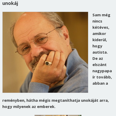
unokáj
Sam még
nincs
kétéves,
amikor
kiderül,
hogy
autista.
De az
elszánt
nagypapa
ír tovább,
abban a
reményben, hátha mégis megtaníthatja unokáját arra,
hogy milyenek az emberek.