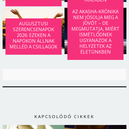
AZ AKASHA-KRÓNIKA
NEM JÓSOLJA MEG A
JÖVŐT – DE
AUGUSZTUSI
MEGMUTATJA, MIÉRT
SZERENCSENAPOK
ISMÉTLŐDNEK
2026: EZEKEN A
UGYANAZOK A
NAPOKON ÁLLNAK
HELYZETEK AZ
MELLÉD A CSILLAGOK
ÉLETÜNKBEN
KAPCSOLÓDÓ CIKKEK