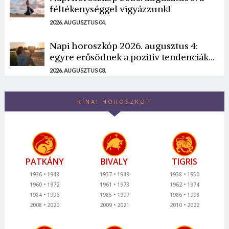
féltékenységgel vigyázzunk!
2026. AUGUSZTUS 04.
Napi horoszkóp 2026. augusztus 4:
egyre erősödnek a pozitív tendenciák...
2026. AUGUSZTUS 03.
KÍNAI HOROSZKÓP
PATKÁNY
BIVALY
TIGRIS
1936
1948
1937
1949
1938
1950
1960
1972
1961
1973
1962
1974
1984
1996
1985
1997
1986
1998
2008
2020
2009
2021
2010
2022