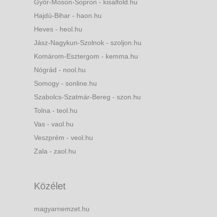
Győr-Moson-Sopron - kisalfold.hu
Hajdú-Bihar - haon.hu
Heves - heol.hu
Jász-Nagykun-Szolnok - szoljon.hu
Komárom-Esztergom - kemma.hu
Nógrád - nool.hu
Somogy - sonline.hu
Szabolcs-Szatmár-Bereg - szon.hu
Tolna - teol.hu
Vas - vaol.hu
Veszprém - veol.hu
Zala - zaol.hu
Közélet
magyarnemzet.hu