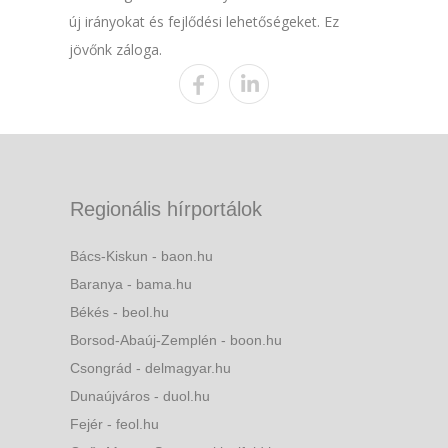
új irányokat és fejlődési lehetőségeket. Ez
jövőnk záloga.
Regionális hírportálok
Bács-Kiskun - baon.hu
Baranya - bama.hu
Békés - beol.hu
Borsod-Abaúj-Zemplén - boon.hu
Csongrád - delmagyar.hu
Dunaújváros - duol.hu
Fejér - feol.hu