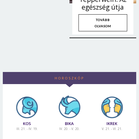
Jelszó
egészség útja
TOVÁBB
OLVASOM
Mégse
Bejelentkezés
HOROSZKÓP
KOS
BIKA
IKREK
III. 21. - IV. 19.
IV. 20. - V. 20.
V. 21. - VI. 21.