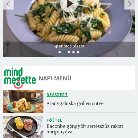
Görögdinnye-limonádé
NAPI MENÜ
DESSZERT
Aranygaluska grillen sütve
FŐÉTEL
Baconbe göngyölt sertésszűz rakott 
burgonyával