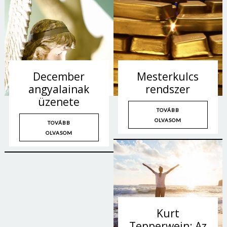
December
Mesterkulcs
angyalainak
rendszer
üzenete
TOVÁBB
OLVASOM
TOVÁBB
OLVASOM
Borsonline bejelentkezés
E-mail cím vagy felhasználónév
Kurt
Tepperwein: Az