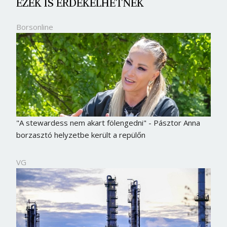
EZEK IS ÉRDEKELHETNEK
Borsonline
"A stewardess nem akart fölengedni" - Pásztor Anna
borzasztó helyzetbe került a repülőn
VG