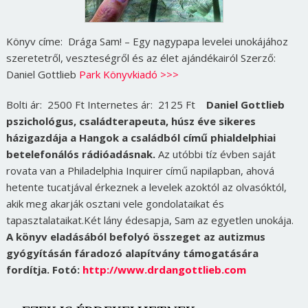
Könyv címe: Drága Sam! – Egy nagypapa levelei unokájához
szeretetről, veszteségről és az élet ajándékairól Szerző:
Daniel Gottlieb
Park Könyvkiadó >>>
Bolti ár: 2500 Ft Internetes ár: 2125 Ft
Daniel Gottlieb
pszichológus, családterapeuta, húsz éve sikeres
házigazdája a Hangok a családból című phialdelphiai
betelefonálós rádióadásnak.
Az utóbbi tíz évben saját
rovata van a Philadelphia Inquirer című napilapban, ahová
hetente tucatjával érkeznek a levelek azoktól az olvasóktól,
akik meg akarják osztani vele gondolataikat és
tapasztalataikat.Két lány édesapja, Sam az egyetlen unokája.
A könyv eladásából befolyó összeget az autizmus
gyógyításán fáradozó alapítvány támogatására
fordítja.
Fotó:
http://www.drdangottlieb.com