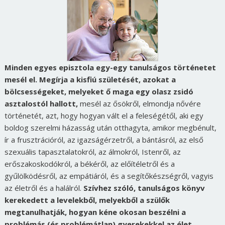
Minden egyes episztola egy-egy tanulságos történetet
mesél el. Megírja a kisfiú születését, azokat a
bölcsességeket, melyeket ő maga egy olasz zsidó
asztalostól hallott,
mesél az ősökről, elmondja nővére
történetét, azt, hogy hogyan vált el a feleségétől, aki egy
boldog szerelmi házasság után otthagyta, amikor megbénult,
ír a frusztrációról, az igazságérzetről, a bántásról, az első
szexuális tapasztalatokról, az álmokról, Istenről, az
erőszakoskodókról, a békéről, az előítéletről és a
gyűlölködésről, az empátiáról, és a segítőkészségről, vagyis
az életről és a halálról.
Szívhez szóló, tanulságos könyv
kerekedett a levelekből, melyekből a szülők
megtanulhatják, hogyan kéne okosan beszélni a
problémás (és problémátlan) gyerekekkel az élet