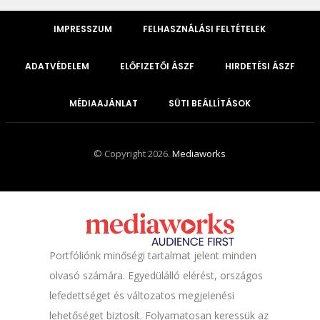
IMPRESSZUM
FELHASZNÁLÁSI FELTÉTELEK
ADATVÉDELEM
ELŐFIZETŐI ÁSZF
HIRDETÉSI ÁSZF
MÉDIAAJÁNLAT
SÜTI BEÁLLÍTÁSOK
© Copyright 2026.
Mediaworks
Portfóliónk minőségi tartalmat jelent minden
olvasó számára. Egyedülálló elérést, országos
lefedettséget és változatos megjelenési
lehetőséget biztosít. Folyamatosan keressük az