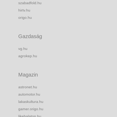
szabadfold.hu
hirtv.hu
origo.hu
Gazdaság
vg.hu
agrokep.hu
Magazin
astronet.hu
automotor.hu
lakaskultura.hu
gamer.origo.hu
likebalaton.hu