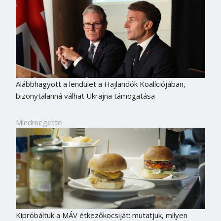
Alábbhagyott a lendület a Hajlandók Koalíciójában,
bizonytalanná válhat Ukrajna támogatása
Mindmegette
Kipróbáltuk a MÁV étkezőkocsiját: mutatjuk, milyen