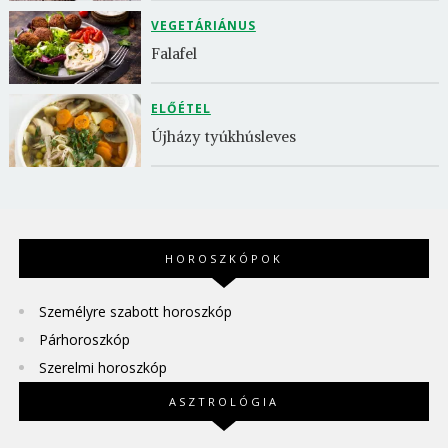
VEGETÁRIÁNUS
Falafel
ELŐÉTEL
Újházy tyúkhúsleves
HOROSZKÓPOK
Személyre szabott horoszkóp
Párhoroszkóp
Szerelmi horoszkóp
ASZTROLÓGIA