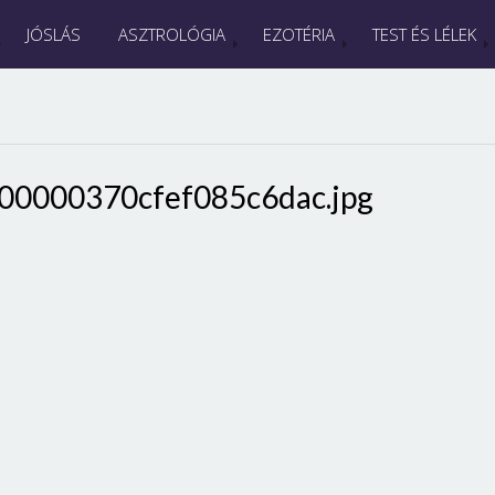
JÓSLÁS
ASZTROLÓGIA
EZOTÉRIA
TEST ÉS LÉLEK
00000370cfef085c6dac.jpg