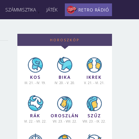
SZÁMMISZTIKA
JÁTÉK
RETRO RÁDIÓ
HOROSZKÓP
KOS
BIKA
IKREK
III. 21. - IV. 19.
IV. 20. - V. 20.
V. 21. - VI. 21.
RÁK
OROSZLÁN
SZŰZ
VI. 22. - VII. 22.
VII. 23. - VIII. 22.
VIII. 23. - IX. 22.