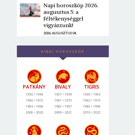
Napi horoszkóp 2026.
augusztus 5: a
féltékenységgel
vigyázzunk!
2026. AUGUSZTUS 04.
KÍNAI HOROSZKÓP
PATKÁNY
BIVALY
TIGRIS
1936
1948
1937
1949
1938
1950
1960
1972
1961
1973
1962
1974
1984
1996
1985
1997
1986
1998
2008
2020
2009
2021
2010
2022