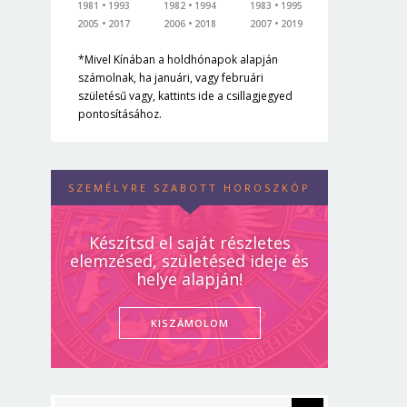
1981
1993
1982
1994
1983
1995
2005
2017
2006
2018
2007
2019
*Mivel Kínában a holdhónapok alapján
számolnak, ha januári, vagy februári
születésű vagy, kattints ide a csillagjegyed
pontosításához.
SZEMÉLYRE SZABOTT HOROSZKÓP
Készítsd el saját részletes
elemzésed, születésed ideje és
helye alapján!
KISZÁMOLOM