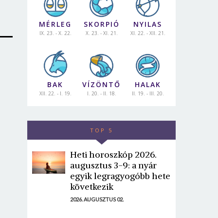
MÉRLEG
SKORPIÓ
NYILAS
IX. 23. - X. 22.
X. 23. - XI. 21.
XI. 22. - XII. 21.
BAK
VÍZÖNTŐ
HALAK
XII. 22. - I. 19.
I. 20. - II. 18.
II. 19. - III. 20.
TOP 5
Heti horoszkóp 2026.
augusztus 3-9: a nyár
egyik legragyogóbb hete
következik
2026. AUGUSZTUS 02.