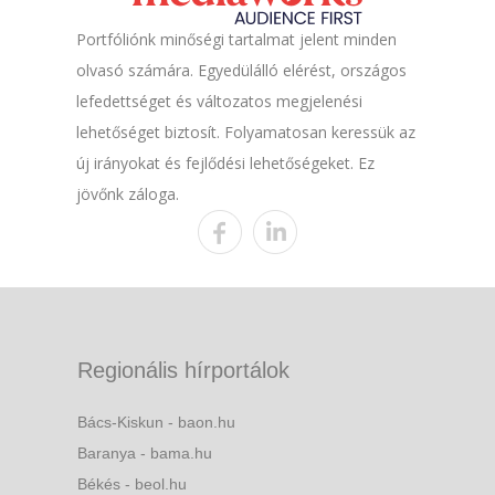
Portfóliónk minőségi tartalmat jelent minden
olvasó számára. Egyedülálló elérést, országos
lefedettséget és változatos megjelenési
lehetőséget biztosít. Folyamatosan keressük az
új irányokat és fejlődési lehetőségeket. Ez
jövőnk záloga.
Regionális hírportálok
Bács-Kiskun - baon.hu
Baranya - bama.hu
Békés - beol.hu