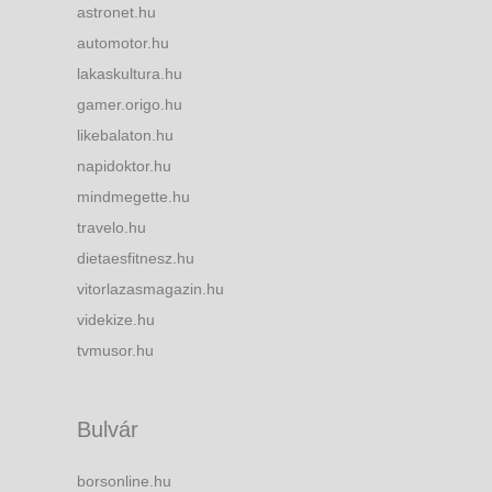
astronet.hu
automotor.hu
lakaskultura.hu
gamer.origo.hu
likebalaton.hu
napidoktor.hu
mindmegette.hu
travelo.hu
dietaesfitnesz.hu
vitorlazasmagazin.hu
videkize.hu
tvmusor.hu
Bulvár
borsonline.hu