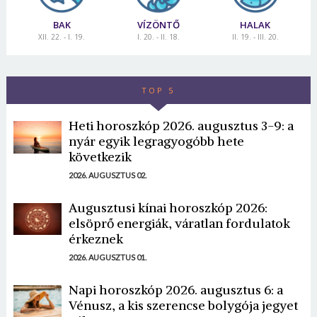
BAK
VÍZÖNTŐ
HALAK
XII. 22. - I. 19.
I. 20. - II. 18.
II. 19. - III. 20.
TOP 5
Heti horoszkóp 2026. augusztus 3-9: a
nyár egyik legragyogóbb hete
következik
2026. AUGUSZTUS 02.
Augusztusi kínai horoszkóp 2026:
elsöprő energiák, váratlan fordulatok
érkeznek
2026. AUGUSZTUS 01.
Napi horoszkóp 2026. augusztus 6: a
Vénusz, a kis szerencse bolygója jegyet