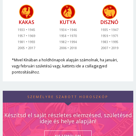
KAKAS
KUTYA
DISZNÓ
1933
1945
1934
1946
1935
1947
1957
1969
1958
1970
1959
1971
1981
1993
1982
1994
1983
1995
2005
2017
2006
2018
2007
2019
*Mivel Kínában a holdhónapok alapján számolnak, ha januári,
vagy februári születésű vagy, kattints ide a csillagjegyed
pontosításához.
SZEMÉLYRE SZABOTT HOROSZKÓP
Készítsd el saját részletes elemzésed, születésed
ideje és helye alapján!
KISZÁMOLOM