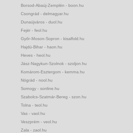
Borsod-Abaúj-Zemplén - boon.hu
Csongrád - delmagyar.hu
Dunaújváros - duol.hu
Fejér - feol.hu
Győr-Moson-Sopron - kisalfold.hu
Hajdú-Bihar - haon.hu
Heves - heol.hu
Jász-Nagykun-Szolnok - szoljon.hu
Komárom-Esztergom - kemma.hu
Nógrád - nool.hu
Somogy - sonline.hu
Szabolcs-Szatmár-Bereg - szon.hu
Tolna - teol.hu
Vas - vaol.hu
Veszprém - veol.hu
Zala - zaol.hu