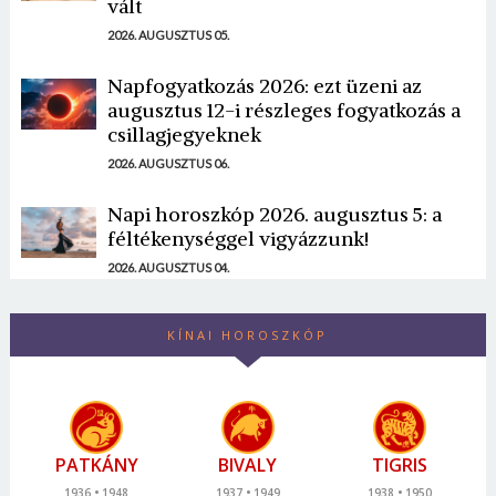
vált
2026. AUGUSZTUS 05.
Napfogyatkozás 2026: ezt üzeni az
augusztus 12-i részleges fogyatkozás a
csillagjegyeknek
2026. AUGUSZTUS 06.
Napi horoszkóp 2026. augusztus 5: a
féltékenységgel vigyázzunk!
2026. AUGUSZTUS 04.
KÍNAI HOROSZKÓP
PATKÁNY
BIVALY
TIGRIS
1936
1948
1937
1949
1938
1950