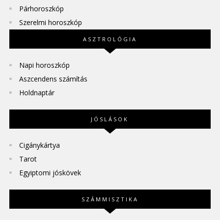
Párhoroszkóp
Szerelmi horoszkóp
ASZTROLÓGIA
Napi horoszkóp
Aszcendens számítás
Holdnaptár
JÓSLÁSOK
Cigánykártya
Tarot
Egyiptomi jóskövek
SZÁMMISZTIKA