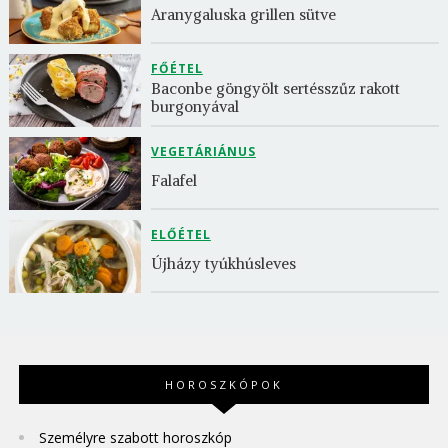
Aranygaluska grillen sütve
FŐÉTEL
Baconbe göngyölt sertésszűz rakott 
burgonyával
VEGETÁRIÁNUS
Falafel
ELŐÉTEL
Újházy tyúkhúsleves
HOROSZKÓPOK
Személyre szabott horoszkóp