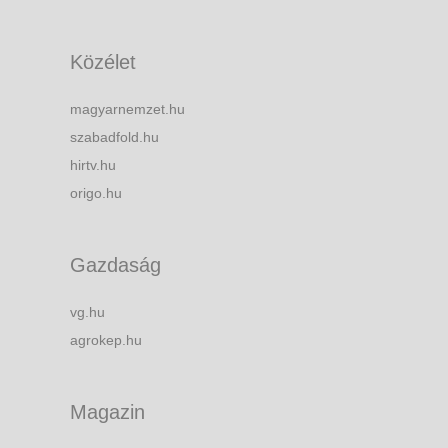
Közélet
magyarnemzet.hu
szabadfold.hu
hirtv.hu
origo.hu
Gazdaság
vg.hu
agrokep.hu
Magazin