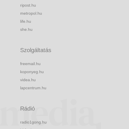
ripost.hu
metropol.hu
life.hu
she.hu
Szolgáltatás
freemail.hu
koponyeg.hu
videa.hu
lapcentrum.hu
Rádió
radio1gong.hu