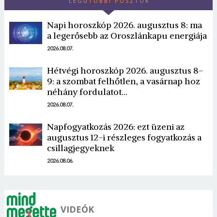
LEGUTÓBBI POSZTOK
Napi horoszkóp 2026. augusztus 8: ma
a legerősebb az Oroszlánkapu energiája
2026.08.07.
Hétvégi horoszkóp 2026. augusztus 8-
Borsonline bejelentkezés
9: a szombat felhőtlen, a vasárnap hoz
néhány fordulatot…
E-mail cím vagy felhasználónév
2026.08.07.
Napfogyatkozás 2026: ezt üzeni az
augusztus 12-i részleges fogyatkozás a
Jelszó
csillagjegyeknek
2026.08.06.
Mégse
Bejelentkezés
VIDEÓK