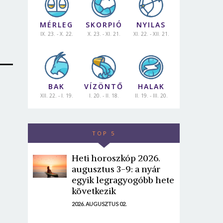
MÉRLEG
SKORPIÓ
NYILAS
IX. 23. - X. 22.
X. 23. - XI. 21.
XI. 22. - XII. 21.
BAK
VÍZÖNTŐ
HALAK
XII. 22. - I. 19.
I. 20. - II. 18.
II. 19. - III. 20.
TOP 5
Heti horoszkóp 2026.
augusztus 3-9: a nyár
egyik legragyogóbb hete
következik
2026. AUGUSZTUS 02.