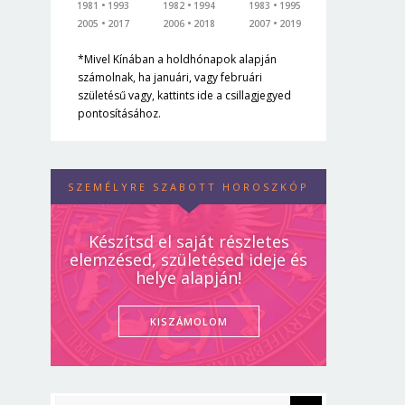
1981
1993
1982
1994
1983
1995
2005
2017
2006
2018
2007
2019
*Mivel Kínában a holdhónapok alapján
számolnak, ha januári, vagy februári
születésű vagy, kattints ide a csillagjegyed
pontosításához.
SZEMÉLYRE SZABOTT HOROSZKÓP
Készítsd el saját részletes
elemzésed, születésed ideje és
helye alapján!
KISZÁMOLOM