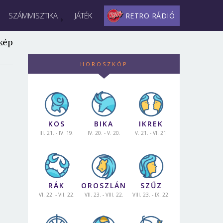
SZÁMMISZTIKA
JÁTÉK
RETRO RÁDIÓ
kép
HOROSZKÓP
KOS
BIKA
IKREK
III. 21. - IV. 19.
IV. 20. - V. 20.
V. 21. - VI. 21.
RÁK
OROSZLÁN
SZŰZ
VI. 22. - VII. 22.
VII. 23. - VIII. 22.
VIII. 23. - IX. 22.