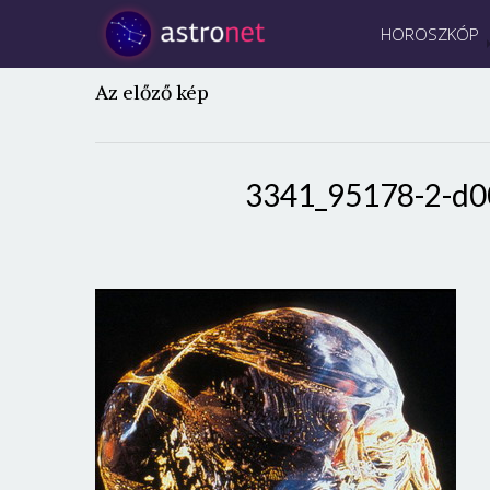
HOROSZKÓP
Az előző kép
3341_95178-2-d0