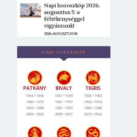
Napi horoszkóp 2026.
augusztus 5: a
féltékenységgel
vigyázzunk!
2026. AUGUSZTUS 04.
KÍNAI HOROSZKÓP
PATKÁNY
BIVALY
TIGRIS
1936
1948
1937
1949
1938
1950
1960
1972
1961
1973
1962
1974
1984
1996
1985
1997
1986
1998
2008
2020
2009
2021
2010
2022