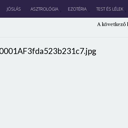
JÓSLÁS
ASZTROLÓGIA
EZOTÉRIA
TEST ÉS LÉLEK
A következő 
0001AF3fda523b231c7.jpg