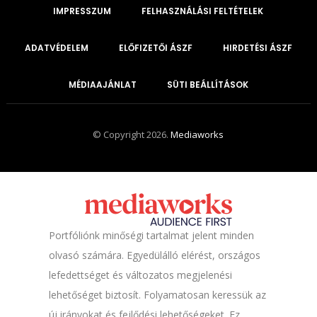
IMPRESSZUM
FELHASZNÁLÁSI FELTÉTELEK
ADATVÉDELEM
ELŐFIZETŐI ÁSZF
HIRDETÉSI ÁSZF
MÉDIAAJÁNLAT
SÜTI BEÁLLÍTÁSOK
© Copyright 2026.
Mediaworks
Portfóliónk minőségi tartalmat jelent minden
olvasó számára. Egyedülálló elérést, országos
lefedettséget és változatos megjelenési
lehetőséget biztosít. Folyamatosan keressük az
új irányokat és fejlődési lehetőségeket. Ez