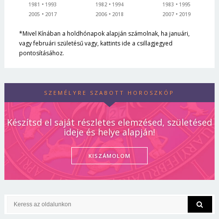
1981
1993
1982
1994
1983
1995
2005
2017
2006
2018
2007
2019
*Mivel Kínában a holdhónapok alapján számolnak, ha januári,
vagy februári születésű vagy, kattints ide a csillagjegyed
pontosításához.
SZEMÉLYRE SZABOTT HOROSZKÓP
Készítsd el saját részletes elemzésed, születésed
ideje és helye alapján!
KISZÁMOLOM