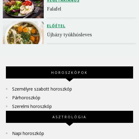
VEGETÁRIÁNUS
Falafel
ELŐÉTEL
Újházy tyúkhúsleves
HOROSZKÓPOK
Személyre szabott horoszkóp
Párhoroszkóp
Szerelmi horoszkóp
ASZTROLÓGIA
Napi horoszkóp