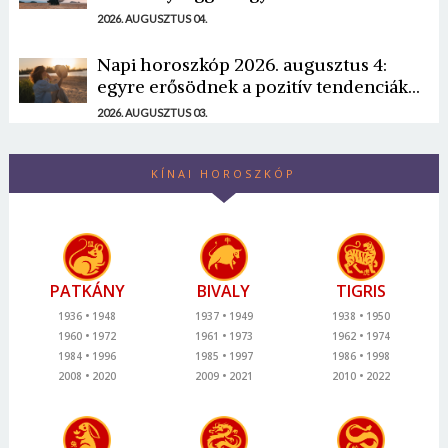
2026. AUGUSZTUS 04.
Napi horoszkóp 2026. augusztus 4:
egyre erősödnek a pozitív tendenciák...
2026. AUGUSZTUS 03.
KÍNAI HOROSZKÓP
PATKÁNY
BIVALY
TIGRIS
1936
1948
1937
1949
1938
1950
1960
1972
1961
1973
1962
1974
1984
1996
1985
1997
1986
1998
2008
2020
2009
2021
2010
2022