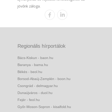
jövőnk záloga.
Regionális hírportálok
Bács-Kiskun - baon.hu
Baranya - bama.hu
Békés - beol.hu
Borsod-Abaúj-Zemplén - boon.hu
Csongrád - delmagyar.hu
Dunaújváros - duol.hu
Fejér - feol.hu
Győr-Moson-Sopron - kisalfold.hu