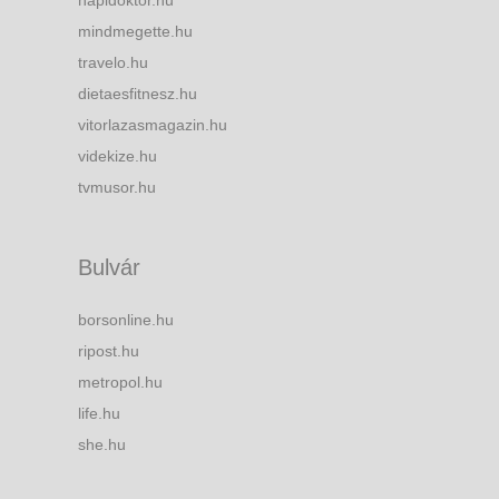
mindmegette.hu
travelo.hu
dietaesfitnesz.hu
vitorlazasmagazin.hu
videkize.hu
tvmusor.hu
Bulvár
borsonline.hu
ripost.hu
metropol.hu
life.hu
she.hu