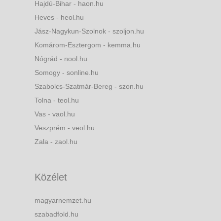
Hajdú-Bihar - haon.hu
Heves - heol.hu
Jász-Nagykun-Szolnok - szoljon.hu
Komárom-Esztergom - kemma.hu
Nógrád - nool.hu
Somogy - sonline.hu
Szabolcs-Szatmár-Bereg - szon.hu
Tolna - teol.hu
Vas - vaol.hu
Veszprém - veol.hu
Zala - zaol.hu
Közélet
magyarnemzet.hu
szabadfold.hu