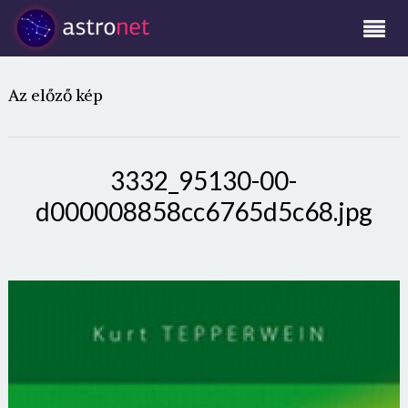
Az előző kép
3332_95130-00-
d000008858cc6765d5c68.jpg