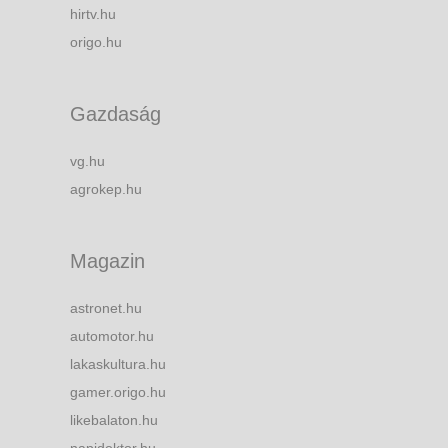
hirtv.hu
origo.hu
Gazdaság
vg.hu
agrokep.hu
Magazin
astronet.hu
automotor.hu
lakaskultura.hu
gamer.origo.hu
likebalaton.hu
napidoktor.hu