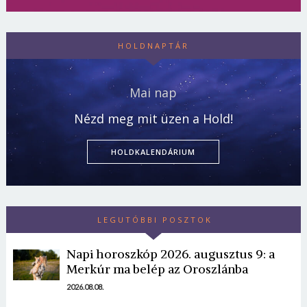
HOLDNAPTÁR
Mai nap
Nézd meg mit üzen a Hold!
HOLDKALENDÁRIUM
Borsonline bejelentkezés
LEGUTÓBBI POSZTOK
E-mail cím vagy felhasználónév
Napi horoszkóp 2026. augusztus 9: a
Merkúr ma belép az Oroszlánba
2026.08.08.
Jelszó