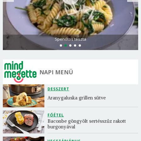
Spenótos tészta
NAPI MENÜ
DESSZERT
Aranygaluska grillen sütve
FŐÉTEL
Baconbe göngyölt sertésszűz rakott 
burgonyával