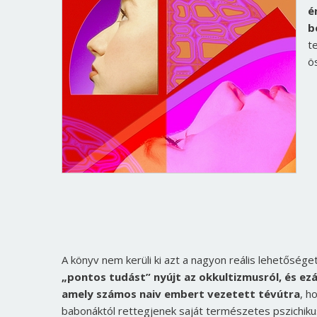
é
b
t
ö
A könyv nem kerüli ki azt a nagyon reális lehetősége
„pontos tudást” nyújt az okkultizmusról, és ez
amely számos naiv embert vezetett tévútra
, h
babonáktól rettegjenek saját természetes pszichiku