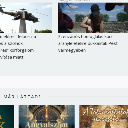
 előre - felborul a
Szenzációs honfoglalás kori
s a szolnoki
aranyleletekre bukkantak Pest
eres” körforgalom
vármegyében
avítása miatt
Borsonline bejelentkezés
T MÁR LÁTTAD?
E-mail cím vagy felhasználónév