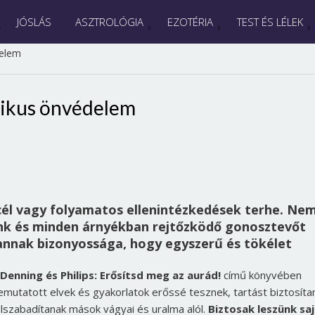
JÓSLÁS
ASZTROLÓGIA
EZOTÉRIA
TEST ÉS LÉLEK
delem
hikus önvédelem
cél vagy folyamatos ellenintézkedések terhe. Ne
lünk és minden árnyékban rejtőzködő gonosztevőt
 annak bizonyossága, hogy egyszerű és tökélet
Denning és Philips: Erősítsd meg az aurád!
című könyvében
emutatott elvek és gyakorlatok erőssé tesznek, tartást biztosíta
elszabadítanak mások vágyai és uralma alól.
Biztosak leszünk sa