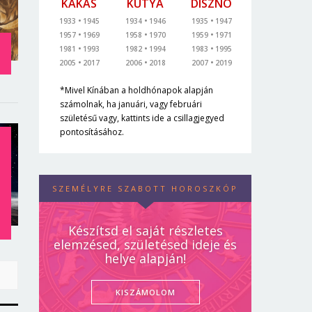
KAKAS
KUTYA
DISZNÓ
1933
1945
1934
1946
1935
1947
1957
1969
1958
1970
1959
1971
1981
1993
1982
1994
1983
1995
2005
2017
2006
2018
2007
2019
*Mivel Kínában a holdhónapok alapján
számolnak, ha januári, vagy februári
születésű vagy, kattints ide a csillagjegyed
pontosításához.
T
SZEMÉLYRE SZABOTT HOROSZKÓP
Készítsd el saját részletes
elemzésed, születésed ideje és
helye alapján!
KISZÁMOLOM