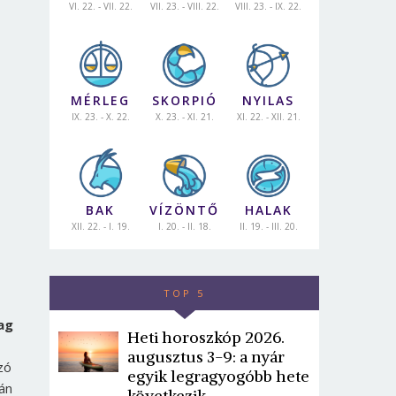
VI. 22. - VII. 22.
VII. 23. - VIII. 22.
VIII. 23. - IX. 22.
MÉRLEG
SKORPIÓ
NYILAS
IX. 23. - X. 22.
X. 23. - XI. 21.
XI. 22. - XII. 21.
BAK
VÍZÖNTŐ
HALAK
XII. 22. - I. 19.
I. 20. - II. 18.
II. 19. - III. 20.
TOP 5
ag
Heti horoszkóp 2026.
augusztus 3-9: a nyár
zó
egyik legragyogóbb hete
án
következik