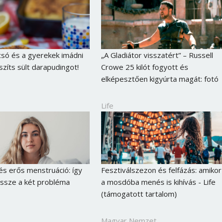
csó és a gyerekek imádni
„A Gladiátor visszatért” – Russell
szíts sült darapudingot!
Crowe 25 kilót fogyott és
elképesztően kigyúrta magát: fotó
Life
és erős menstruáció: így
Fesztiválszezon és felfázás: amikor
ssze a két probléma
a mosdóba menés is kihívás - Life
(támogatott tartalom)
Magyar Nemzet