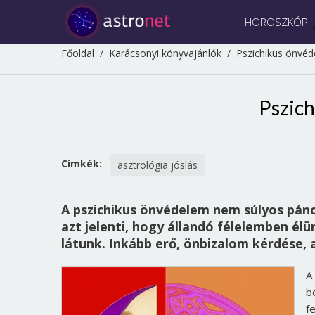
HOROSZKÓP
Főoldal
/
Karácsonyi könyvajánlók
/
Pszichikus önvé
Pszic
Címkék:
asztrológia jóslás
A pszichikus önvédelem nem súlyos pán
azt jelenti, hogy állandó félelemben é
látunk. Inkább erő, önbizalom kérdése,
A
b
f