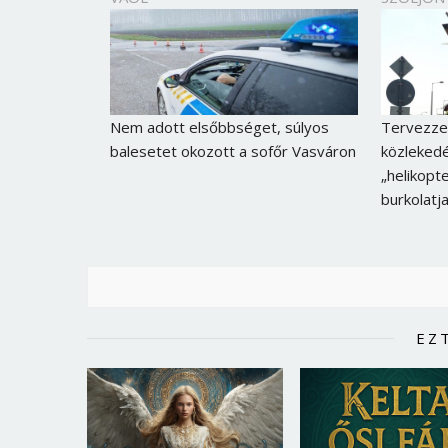
Nem adott elsőbbséget, súlyos
Tervezzen
balesetet okozott a sofőr Vasváron
közlekedé
„helikopt
burkolatj
EZ