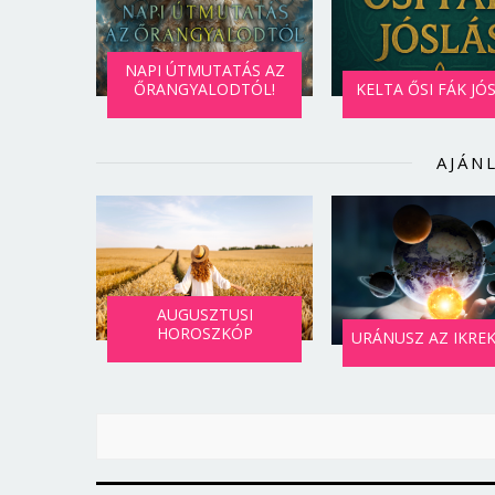
NAPI ÚTMUTATÁS AZ
ŐRANGYALODTÓL!
KELTA ŐSI FÁK JÓ
AJÁN
AUGUSZTUSI
HOROSZKÓP
URÁNUSZ AZ IKRE