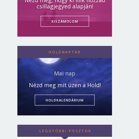
Nézd meg, hogy ki illik hozzád
csillagjegyed alapján!
KISZÁMOLOM
HOLDNAPTÁR
Mai nap
Nézd meg mit üzen a Hold!
HOLDKALENDÁRIUM
LEGUTÓBBI POSZTOK