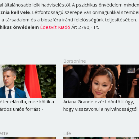
al általánosabb lelki hadviseléstől. A pszichikus önvédelem minden
nia kell vele
. Létfontosságú szerepe van önmagunkkal szembe
 a társadalom és a bioszféra iránti felelősségünk teljesítésében.
ichikus önvédelem
Édesvíz Kiadó
Ár: 2790,- Ft.
Borsonline
er elárulta, mire költik a
Ariana Grande ezért döntött úgy,
árdos uniós forrást -
hogy visszavonul a nyilvánosságtól
ette
Life