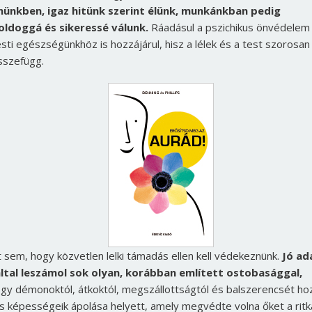
nünkben, igaz hitünk szerint élünk, munkánkban pedig
oldoggá és sikeressé válunk.
Ráadásul a pszichikus önvédelem
esti egészségünkhöz is hozzájárul, hisz a lélek és a test szorosan
sszefügg.
t sem, hogy közvetlen lelki támadás ellen kell védekeznünk.
Jó ad
által leszámol sok olyan, korábban említett ostobasággal,
ogy démonoktól, átkoktól, megszállottságtól és balszerencsét ho
s képességeik ápolása helyett, amely megvédte volna őket a ritk