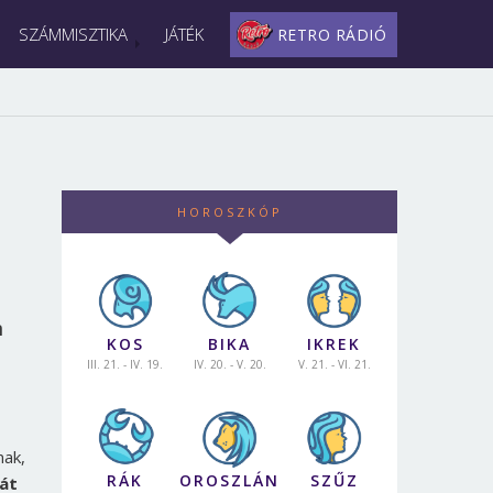
SZÁMMISZTIKA
JÁTÉK
RETRO RÁDIÓ
HOROSZKÓP
m
KOS
BIKA
IKREK
III. 21. - IV. 19.
IV. 20. - V. 20.
V. 21. - VI. 21.
nak,
RÁK
OROSZLÁN
SZŰZ
ját