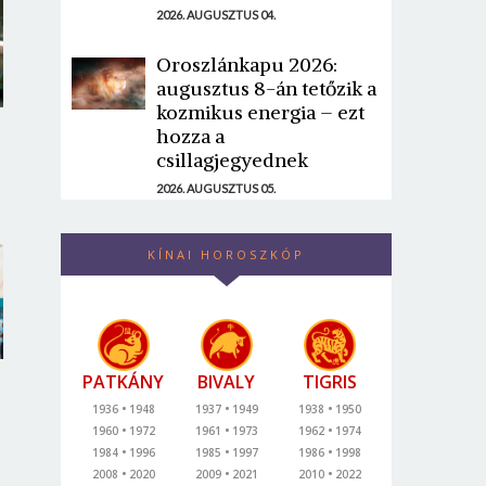
2026. AUGUSZTUS 04.
Oroszlánkapu 2026:
augusztus 8-án tetőzik a
kozmikus energia – ezt
hozza a
csillagjegyednek
2026. AUGUSZTUS 05.
KÍNAI HOROSZKÓP
PATKÁNY
BIVALY
TIGRIS
1936
1948
1937
1949
1938
1950
1960
1972
1961
1973
1962
1974
1984
1996
1985
1997
1986
1998
2008
2020
2009
2021
2010
2022