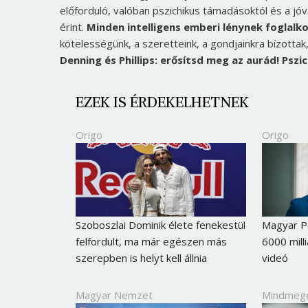
előforduló, valóban pszichikus támadásoktól és a jóv
érint.
Minden intelligens emberi lénynek foglalkoz
kötelességünk, a szeretteink, a gondjainkra bízottak,
Denning és Phillips: erősítsd meg az aurád! Psz
EZEK IS ÉRDEKELHETNEK
Origo
Origo
Szoboszlai Dominik élete fenekestül
Magyar Pét
felfordult, ma már egészen más
6000 milli
szerepben is helyt kell állnia
videó
Magyar Nemzet
Mindmeg