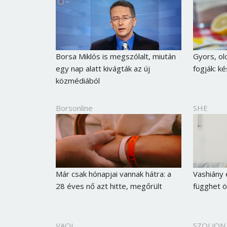
Borsa Miklós is megszólalt, miután
Gyors, ol
egy nap alatt kivágták az új
fogják: ké
közmédiából
Borsonline
SHE
Már csak hónapjai vannak hátra: a
Vashiány 
28 éves nő azt hitte, megőrült
függhet ö
VAOL
SZOLJON