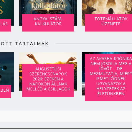
Jelszó
ANGYALSZÁM-
TOTEMÁLLATOK
SLÁS
KALKULÁTOR
ÜZENETE
Mégse
Bejelentkezés
LOTT TARTALMAK
AZ AKASHA-KRÓNIKA
NEM JÓSOLJA MEG A
JÖVŐT – DE
AUGUSZTUSI
MEGMUTATJA, MIÉR
SZERENCSENAPOK
ISMÉTLŐDNEK
2026: EZEKEN A
UGYANAZOK A
NAPOKON ÁLLNAK
HELYZETEK AZ
MELLÉD A CSILLAGOK
KBEN
ÉLETÜNKBEN