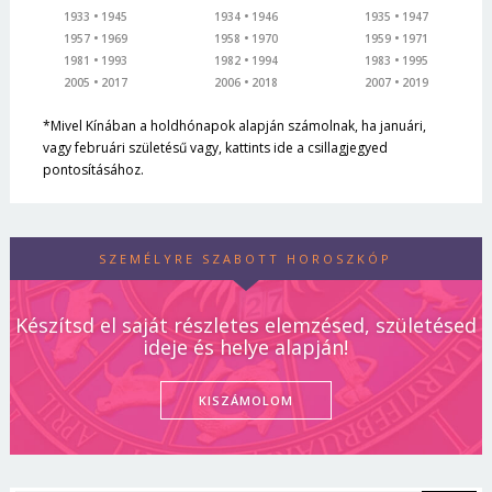
1933
1945
1934
1946
1935
1947
1957
1969
1958
1970
1959
1971
1981
1993
1982
1994
1983
1995
2005
2017
2006
2018
2007
2019
*Mivel Kínában a holdhónapok alapján számolnak, ha januári,
vagy februári születésű vagy, kattints ide a csillagjegyed
pontosításához.
SZEMÉLYRE SZABOTT HOROSZKÓP
Készítsd el saját részletes elemzésed, születésed
ideje és helye alapján!
KISZÁMOLOM