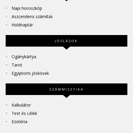
Napi horoszkóp
Aszcendens számítás
Holdnaptár
JÓSLÁSOK
Cigánykártya
Tarot
Egyiptomi jóskövek
SZÁMMISZTIKA
Kalkulátor
Test és Lélek
Ezotéria