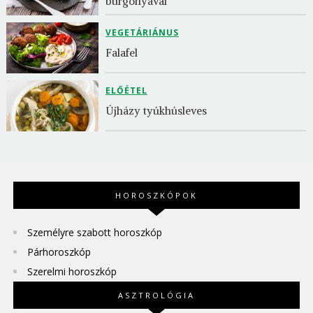
burgonyával
VEGETÁRIÁNUS
Falafel
ELŐÉTEL
Újházy tyúkhúsleves
HOROSZKÓPOK
Személyre szabott horoszkóp
Párhoroszkóp
Szerelmi horoszkóp
ASZTROLÓGIA