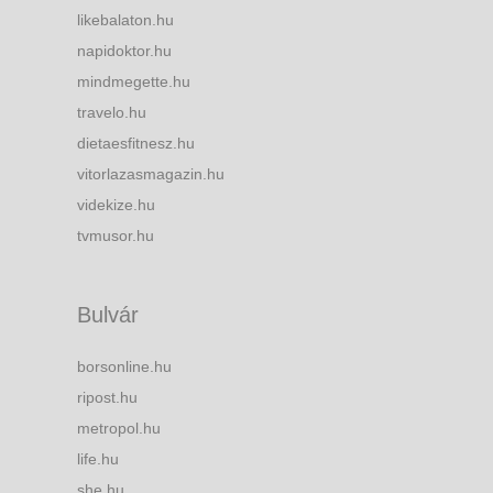
likebalaton.hu
napidoktor.hu
mindmegette.hu
travelo.hu
dietaesfitnesz.hu
vitorlazasmagazin.hu
videkize.hu
tvmusor.hu
Bulvár
borsonline.hu
ripost.hu
metropol.hu
life.hu
she.hu