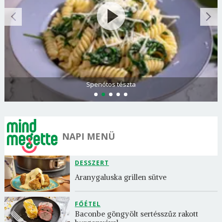
Spenótos tészta
NAPI MENÜ
DESSZERT
Aranygaluska grillen sütve
FŐÉTEL
Baconbe göngyölt sertésszűz rakott 