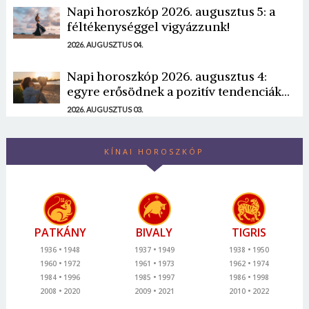
Napi horoszkóp 2026. augusztus 5: a
féltékenységgel vigyázzunk!
2026. AUGUSZTUS 04.
Napi horoszkóp 2026. augusztus 4:
egyre erősödnek a pozitív tendenciák...
2026. AUGUSZTUS 03.
KÍNAI HOROSZKÓP
PATKÁNY
BIVALY
TIGRIS
1936
1948
1937
1949
1938
1950
1960
1972
1961
1973
1962
1974
1984
1996
1985
1997
1986
1998
2008
2020
2009
2021
2010
2022