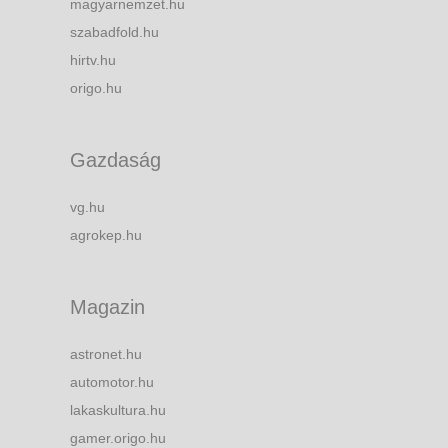
magyarnemzet.hu
szabadfold.hu
hirtv.hu
origo.hu
Gazdaság
vg.hu
agrokep.hu
Magazin
astronet.hu
automotor.hu
lakaskultura.hu
gamer.origo.hu