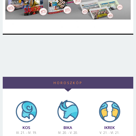
HOROSZKÓP
KOS
BIKA
IKREK
III. 21. - IV. 19.
IV. 20. - V. 20.
V. 21. - VI. 21.