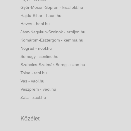
Győr-Moson-Sopron - kisalfold.hu
Hajdú-Bihar - haon.hu
Heves - heol.hu
Jász-Nagykun-Szolnok - szoljon.hu
Komárom-Esztergom - kemma.hu
Nógrád - nool.hu
Somogy - sonline.hu
Szabolcs-Szatmár-Bereg - szon.hu
Tolna - teol.hu
Vas - vaol.hu
Veszprém - veol.hu
Zala - zaol.hu
Közélet