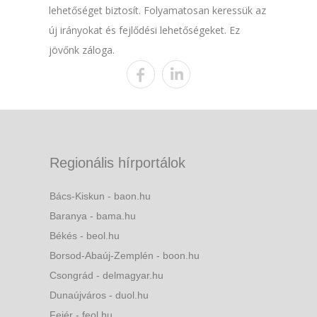
lehetőséget biztosít. Folyamatosan keressük az
új irányokat és fejlődési lehetőségeket. Ez
jövőnk záloga.
Regionális hírportálok
Bács-Kiskun - baon.hu
Baranya - bama.hu
Békés - beol.hu
Borsod-Abaúj-Zemplén - boon.hu
Csongrád - delmagyar.hu
Dunaújváros - duol.hu
Fejér - feol.hu