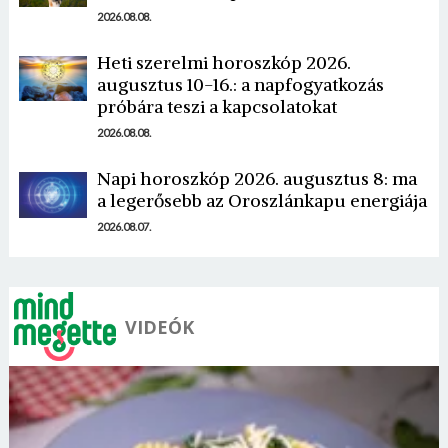
2026.08.08.
Heti szerelmi horoszkóp 2026.
augusztus 10-16.: a napfogyatkozás
próbára teszi a kapcsolatokat
Borsonline bejelentkezés
2026.08.08.
E-mail cím vagy felhasználónév
Napi horoszkóp 2026. augusztus 8: ma
a legerősebb az Oroszlánkapu energiája
2026.08.07.
Jelszó
VIDEÓK
Mégse
Bejelentkezés