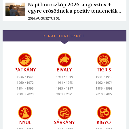
Napi horoszkóp 2026. augusztus 4:
egyre erősödnek a pozitív tendenciák...
2026. AUGUSZTUS 03.
KÍNAI HOROSZKÓP
PATKÁNY
BIVALY
TIGRIS
1936
1948
1937
1949
1938
1950
1960
1972
1961
1973
1962
1974
1984
1996
1985
1997
1986
1998
2008
2020
2009
2021
2010
2022
NYÚL
SÁRKÁNY
KÍGYÓ