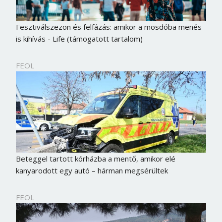
Fesztiválszezon és felfázás: amikor a mosdóba menés
is kihívás - Life (támogatott tartalom)
FEOL
Beteggel tartott kórházba a mentő, amikor elé
kanyarodott egy autó – hárman megsérültek
FEOL