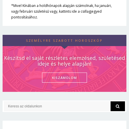
*Mivel Kínában a holdhónapok alapján számolnak, ha januári,
vagy februári születésű vagy, kattints ide a csillagjegyed
pontosításához.
SZEMÉLYRE SZABOTT HOROSZKÓP
Készítsd el saját részletes elemzésed, születésed
ideje és helye alapján!
KISZÁMOLOM