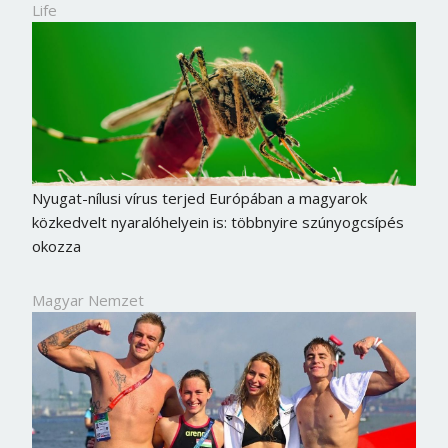
Life
Nyugat-nílusi vírus terjed Európában a magyarok
közkedvelt nyaralóhelyein is: többnyire szúnyogcsípés
okozza
Magyar Nemzet