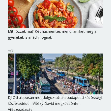
Mit főzzek ma? Két húsmentes menü, amiket még a
gyerekek is imádni fognak
VG
DJ Oti alaposan megdolgoztatta a budapesti közösségi
közlekedést – Vitézy Dávid megköszönte -
Világgazdaság