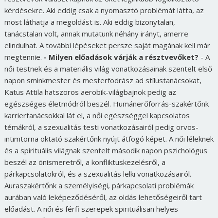
kérdésekre. Aki eddig csak a nyomasztó problémát látta, az
most láthatja a megoldást is. Aki eddig bizonytalan,
tanácstalan volt, annak mutatunk néhány irányt, amerre
elindulhat. A további lépéseket persze saját magának kell már
megtennie.
- Milyen előadások várják a résztvevőket?
- A
női testnek és a materiális világ vonatkozásainak szentelt első
napon sminkmester és mesterfodrász ad stílustanácsokat,
Katus Attila hatszoros aerobik-világbajnok pedig az
egészséges életmódról beszél. Humánerőforrás-szakértőnk
karriertanácsokkal lát el, a női egészséggel kapcsolatos
témákról, a szexualitás testi vonatkozásairól pedig orvos-
intimtorna oktató szakértőnk nyújt átfogó képet. A női léleknek
és a spirituális világnak szentelt második napon pszichológus
beszél az önismeretről, a konfliktuskezelésről, a
párkapcsolatokról, és a szexualitás lelki vonatkozásairól.
Auraszakértőnk a személyiségi, párkapcsolati problémák
aurában való leképeződéséről, az oldás lehetőségeiről tart
előadást. A női és férfi szerepek spirituálisan helyes