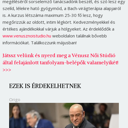
megéléséről sorselemző tanácsadónk beszél, és szó lesz egy
szelíd, lélekre ható gyógymód, a Bach-virágterápia alapjairól
is. A kurzus létszáma maximum 25-30 fő lesz, hogy
megőrizzük az oldott, intim légkört. Kedvezményekkel és
értékes ajándékokkal várjuk a hölgyeket. Az érdeklődők a
www.venusznoistudio.hu
weboldalon találnak bővebb
információkat. Találkozzunk májusban!
Játssz velünk és nyerd meg a Vénusz Női Stúdió
által felajánlott tanfolyam-belépők valamelyikét!
>>>
EZEK IS ÉRDEKELHETNEK
Origo