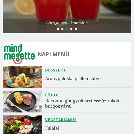
Görögdinnye-limonádé
NAPI MENÜ
DESSZERT
Aranygaluska grillen sütve
FŐÉTEL
Baconbe göngyölt sertésszűz rakott 
burgonyával
VEGETÁRIÁNUS
Falafel