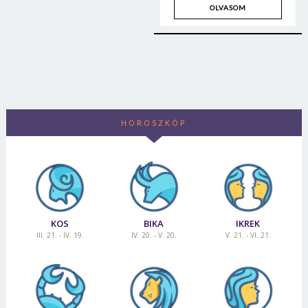
OLVASOM
HOROSZKÓP
KOS
BIKA
IKREK
III. 21. - IV. 19.
IV. 20. - V. 20.
V. 21. - VI. 21.