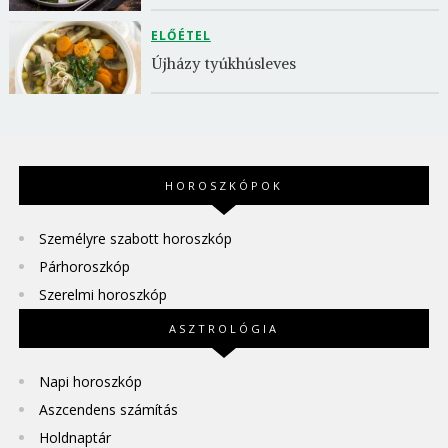
ELŐÉTEL
Újházy tyúkhúsleves
HOROSZKÓPOK
Személyre szabott horoszkóp
Párhoroszkóp
Szerelmi horoszkóp
ASZTROLÓGIA
Napi horoszkóp
Aszcendens számítás
Holdnaptár