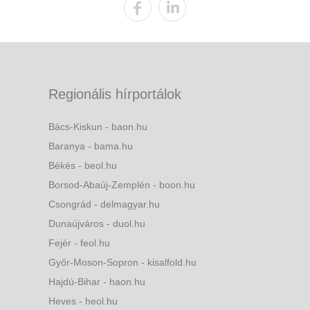
Regionális hírportálok
Bács-Kiskun - baon.hu
Baranya - bama.hu
Békés - beol.hu
Borsod-Abaúj-Zemplén - boon.hu
Csongrád - delmagyar.hu
Dunaújváros - duol.hu
Fejér - feol.hu
Győr-Moson-Sopron - kisalfold.hu
Hajdú-Bihar - haon.hu
Heves - heol.hu