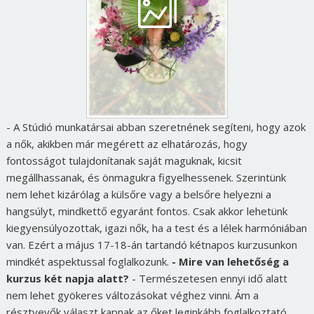
- A Stúdió munkatársai abban szeretnének segíteni, hogy azok
a nők, akikben már megérett az elhatározás, hogy
fontosságot tulajdonítanak saját maguknak, kicsit
megállhassanak, és önmagukra figyelhessenek. Szerintünk
nem lehet kizárólag a külsőre vagy a belsőre helyezni a
hangsúlyt, mindkettő egyaránt fontos. Csak akkor lehetünk
kiegyensúlyozottak, igazi nők, ha a test és a lélek harmóniában
van. Ezért a május 17-18-án tartandó kétnapos kurzusunkon
mindkét aspektussal foglalkozunk.
- Mire van lehetőség a
kurzus két napja alatt?
- Természetesen ennyi idő alatt
nem lehet gyökeres változásokat véghez vinni. Ám a
résztvevők választ kapnak az őket leginkább foglalkoztató