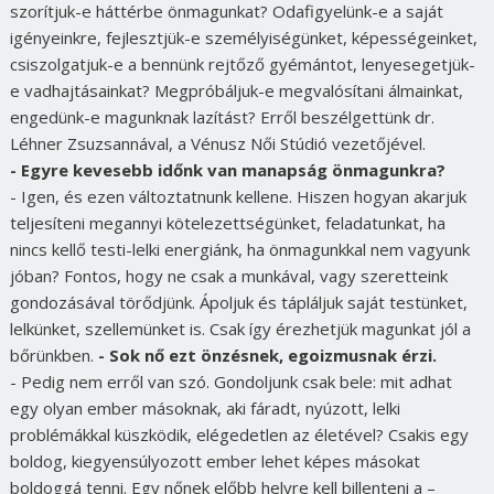
szorítjuk-e háttérbe önmagunkat? Odafigyelünk-e a saját
igényeinkre, fejlesztjük-e személyiségünket, képességeinket,
csiszolgatjuk-e a bennünk rejtőző gyémántot, lenyesegetjük-
e vadhajtásainkat? Megpróbáljuk-e megvalósítani álmainkat,
engedünk-e magunknak lazítást? Erről beszélgettünk dr.
Léhner Zsuzsannával, a Vénusz Női Stúdió vezetőjével.
- Egyre kevesebb időnk van manapság önmagunkra?
- Igen, és ezen változtatnunk kellene. Hiszen hogyan akarjuk
teljesíteni megannyi kötelezettségünket, feladatunkat, ha
nincs kellő testi-lelki energiánk, ha önmagunkkal nem vagyunk
jóban? Fontos, hogy ne csak a munkával, vagy szeretteink
gondozásával törődjünk. Ápoljuk és tápláljuk saját testünket,
lelkünket, szellemünket is. Csak így érezhetjük magunkat jól a
bőrünkben.
- Sok nő ezt önzésnek, egoizmusnak érzi.
- Pedig nem erről van szó. Gondoljunk csak bele: mit adhat
egy olyan ember másoknak, aki fáradt, nyúzott, lelki
problémákkal küszködik, elégedetlen az életével? Csakis egy
boldog, kiegyensúlyozott ember lehet képes másokat
boldoggá tenni. Egy nőnek előbb helyre kell billenteni a –