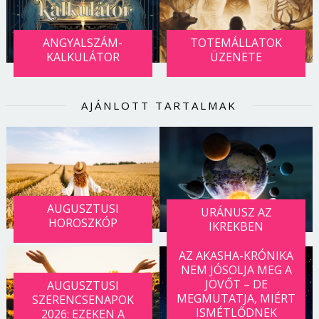
ANGYALSZÁM-
TOTEMÁLLATOK
KALKULÁTOR
ÜZENETE
AJÁNLOTT TARTALMAK
AUGUSZTUSI
URÁNUSZ AZ
HOROSZKÓP
IKREKBEN
Borsonline bejelentkezés
AZ AKASHA-KRÓNIKA
NEM JÓSOLJA MEG A
E-mail cím vagy felhasználónév
JÖVŐT – DE
AUGUSZTUSI
MEGMUTATJA, MIÉRT
SZERENCSENAPOK
ISMÉTLŐDNEK
2026: EZEKEN A