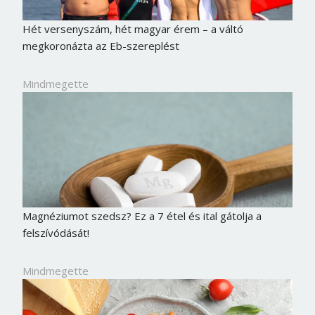
Hét versenyszám, hét magyar érem – a váltó
megkoronázta az Eb-szereplést
Mindmegette
Magnéziumot szedsz? Ez a 7 étel és ital gátolja a
felszívódását!
Mindmegette