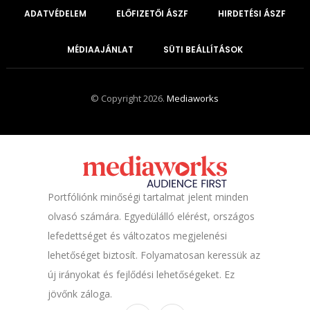
ADATVÉDELEM
ELŐFIZETŐI ÁSZF
HIRDETÉSI ÁSZF
MÉDIAAJÁNLAT
SÜTI BEÁLLÍTÁSOK
© Copyright 2026.
Mediaworks
Portfóliónk minőségi tartalmat jelent minden
olvasó számára. Egyedülálló elérést, országos
lefedettséget és változatos megjelenési
lehetőséget biztosít. Folyamatosan keressük az
új irányokat és fejlődési lehetőségeket. Ez
jövőnk záloga.