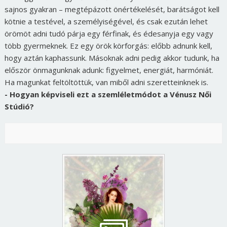
sajnos gyakran – megtépázott önértékelését, barátságot kell
kötnie a testével, a személyiségével, és csak ezután lehet
örömöt adni tudó párja egy férfinak, és édesanyja egy vagy
több gyermeknek. Ez egy örök körforgás: előbb adnunk kell,
hogy aztán kaphassunk. Másoknak adni pedig akkor tudunk, ha
először önmagunknak adunk: figyelmet, energiát, harmóniát.
Ha magunkat feltöltöttük, van miből adni szeretteinknek is.
- Hogyan képviseli ezt a szemléletmódot a Vénusz Női
Stúdió?