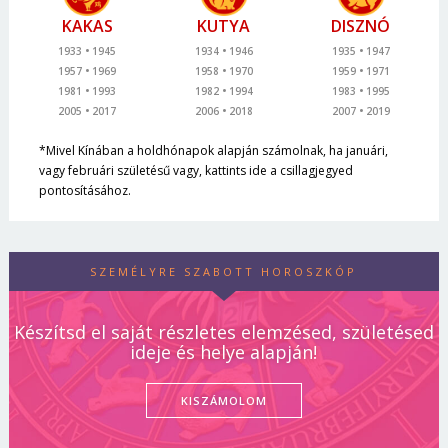
KAKAS
KUTYA
DISZNÓ
1933
1945
1934
1946
1935
1947
1957
1969
1958
1970
1959
1971
1981
1993
1982
1994
1983
1995
2005
2017
2006
2018
2007
2019
*Mivel Kínában a holdhónapok alapján számolnak, ha januári,
vagy februári születésű vagy, kattints ide a csillagjegyed
pontosításához.
SZEMÉLYRE SZABOTT HOROSZKÓP
Készítsd el saját részletes elemzésed, születésed
ideje és helye alapján!
KISZÁMOLOM