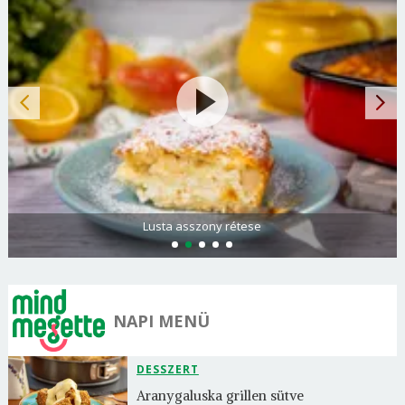
Spenótos palacsinta tejföllel töltve
NAPI MENÜ
DESSZERT
Aranygaluska grillen sütve