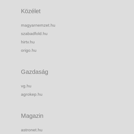
Közélet
magyarnemzet.hu
szabadfold.hu
hirtv.hu
origo.hu
Gazdaság
vg.hu
agrokep.hu
Magazin
astronet.hu