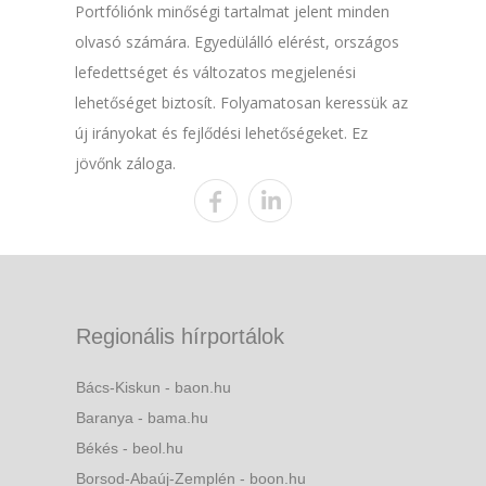
Portfóliónk minőségi tartalmat jelent minden
olvasó számára. Egyedülálló elérést, országos
lefedettséget és változatos megjelenési
lehetőséget biztosít. Folyamatosan keressük az
új irányokat és fejlődési lehetőségeket. Ez
jövőnk záloga.
Regionális hírportálok
Bács-Kiskun - baon.hu
Baranya - bama.hu
Békés - beol.hu
Borsod-Abaúj-Zemplén - boon.hu