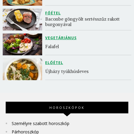
FŐÉTEL
Baconbe göngyölt sertésszűz rakott 
burgonyával
VEGETÁRIÁNUS
Falafel
ELŐÉTEL
Újházy tyúkhúsleves
HOROSZKÓPOK
Személyre szabott horoszkóp
Párhoroszkóp