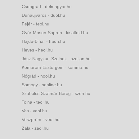
Csongrád - delmagyar.hu
Dunaújváros - duol.hu
Fejér - feol.hu
Győr-Moson-Sopron - kisalfold.hu
Hajdú-Bihar - haon.hu
Heves - heol.hu
Jász-Nagykun-Szolnok - szoljon.hu
Komárom-Esztergom - kemma.hu
Nógrád - nool.hu
Somogy - sonline.hu
Szabolcs-Szatmár-Bereg - szon.hu
Tolna - teol.hu
Vas - vaol.hu
Veszprém - veol.hu
Zala - zaol.hu