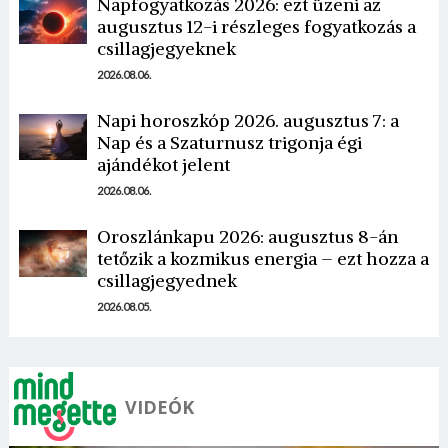
Napfogyatkozás 2026: ezt üzeni az
augusztus 12-i részleges fogyatkozás a
csillagjegyeknek
2026.08.06.
Napi horoszkóp 2026. augusztus 7: a
Nap és a Szaturnusz trigonja égi
Borsonline bejelentkezés
ajándékot jelent
2026.08.06.
E-mail cím vagy felhasználónév
Oroszlánkapu 2026: augusztus 8-án
tetőzik a kozmikus energia – ezt hozza a
Jelszó
csillagjegyednek
2026.08.05.
Mégse
Bejelentkezés
VIDEÓK