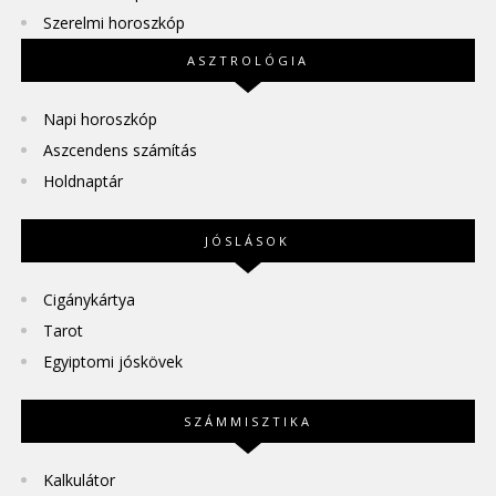
Szerelmi horoszkóp
ASZTROLÓGIA
Napi horoszkóp
Aszcendens számítás
Holdnaptár
JÓSLÁSOK
Cigánykártya
Tarot
Egyiptomi jóskövek
SZÁMMISZTIKA
Kalkulátor