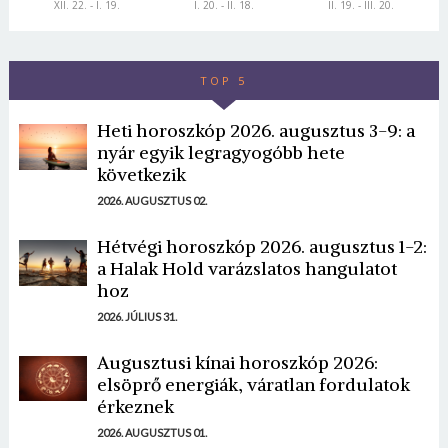
XII. 22. - I. 19.
I. 20. - II. 18.
II. 19. - III. 20.
TOP 5
Heti horoszkóp 2026. augusztus 3-9: a
nyár egyik legragyogóbb hete
következik
2026. AUGUSZTUS 02.
Hétvégi horoszkóp 2026. augusztus 1-2:
a Halak Hold varázslatos hangulatot
hoz
2026. JÚLIUS 31.
Augusztusi kínai horoszkóp 2026:
elsöprő energiák, váratlan fordulatok
érkeznek
2026. AUGUSZTUS 01.