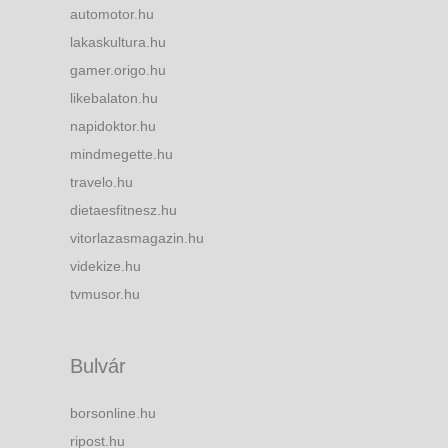
automotor.hu
lakaskultura.hu
gamer.origo.hu
likebalaton.hu
napidoktor.hu
mindmegette.hu
travelo.hu
dietaesfitnesz.hu
vitorlazasmagazin.hu
videkize.hu
tvmusor.hu
Bulvár
borsonline.hu
ripost.hu