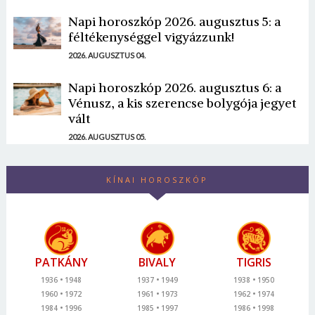
Napi horoszkóp 2026. augusztus 5: a
féltékenységgel vigyázzunk!
2026. AUGUSZTUS 04.
Napi horoszkóp 2026. augusztus 6: a
Vénusz, a kis szerencse bolygója jegyet
vált
2026. AUGUSZTUS 05.
KÍNAI HOROSZKÓP
PATKÁNY
BIVALY
TIGRIS
1936
1948
1937
1949
1938
1950
1960
1972
1961
1973
1962
1974
1984
1996
1985
1997
1986
1998