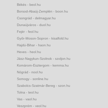
Békés - beol.hu
Borsod-Abaúj-Zemplén - boon.hu
Csongrád - delmagyar.hu
Dunaújváros - duol.hu
Fejér - feol.hu
Győr-Moson-Sopron - kisalfold.hu
Hajdú-Bihar - haon.hu
Heves - heol.hu
Jász-Nagykun-Szolnok - szoljon.hu
Komárom-Esztergom - kemma.hu
Nógrád - nool.hu
Somogy - sonline.hu
Szabolcs-Szatmár-Bereg - szon.hu
Tolna - teol.hu
Vas - vaol.hu
Veszprém - veol.hu