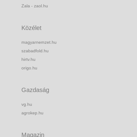
Zala - zaol.hu
Közélet
magyarnemzet.hu
szabadfold.hu
hirtv.hu
origo.hu
Gazdaság
vg.hu
agrokep.hu
Magazin