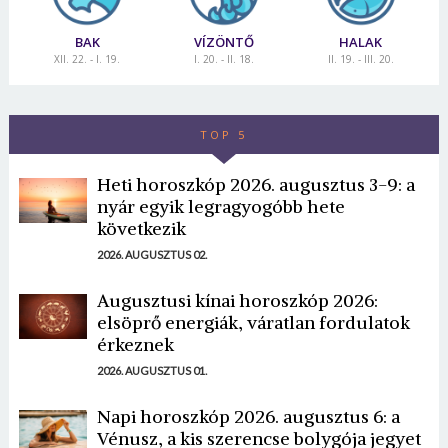
BAK
VÍZÖNTŐ
HALAK
XII. 22. - I. 19.
I. 20. - II. 18.
II. 19. - III. 20.
TOP 5
Heti horoszkóp 2026. augusztus 3-9: a
nyár egyik legragyogóbb hete
következik
2026. AUGUSZTUS 02.
Augusztusi kínai horoszkóp 2026:
elsöprő energiák, váratlan fordulatok
érkeznek
2026. AUGUSZTUS 01.
Napi horoszkóp 2026. augusztus 6: a
Vénusz, a kis szerencse bolygója jegyet