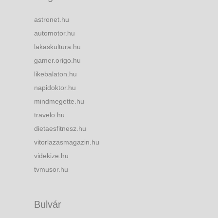
astronet.hu
automotor.hu
lakaskultura.hu
gamer.origo.hu
likebalaton.hu
napidoktor.hu
mindmegette.hu
travelo.hu
dietaesfitnesz.hu
vitorlazasmagazin.hu
videkize.hu
tvmusor.hu
Bulvár