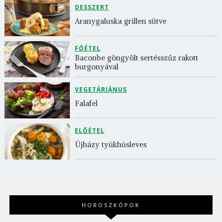
DESSZERT
Aranygaluska grillen sütve
FŐÉTEL
Baconbe göngyölt sertésszűz rakott 
burgonyával
VEGETÁRIÁNUS
Falafel
ELŐÉTEL
Újházy tyúkhúsleves
HOROSZKÓPOK