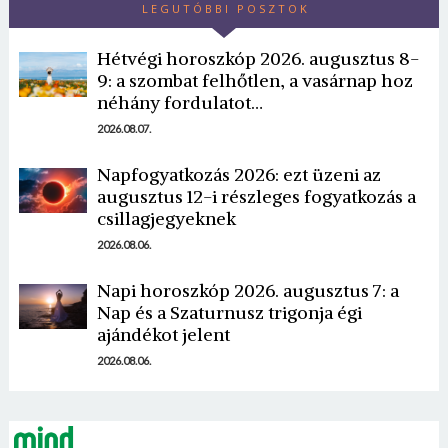
LEGUTÓBBI POSZTOK
Hétvégi horoszkóp 2026. augusztus 8-
9: a szombat felhőtlen, a vasárnap hoz
néhány fordulatot…
2026.08.07.
Napfogyatkozás 2026: ezt üzeni az
Borsonline bejelentkezés
augusztus 12-i részleges fogyatkozás a
csillagjegyeknek
E-mail cím vagy felhasználónév
2026.08.06.
Napi horoszkóp 2026. augusztus 7: a
Jelszó
Nap és a Szaturnusz trigonja égi
ajándékot jelent
2026.08.06.
Mégse
Bejelentkezés