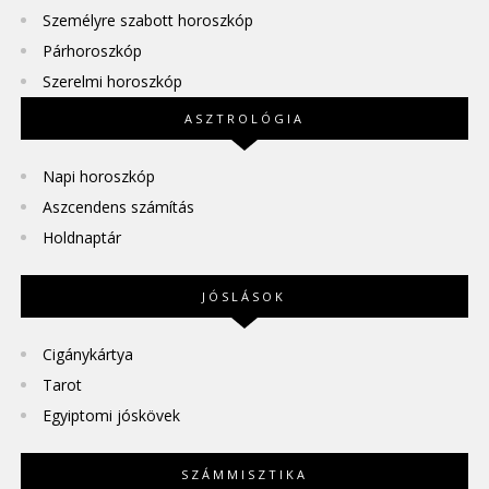
Személyre szabott horoszkóp
Párhoroszkóp
Szerelmi horoszkóp
ASZTROLÓGIA
Napi horoszkóp
Aszcendens számítás
Holdnaptár
JÓSLÁSOK
Cigánykártya
Tarot
Egyiptomi jóskövek
SZÁMMISZTIKA