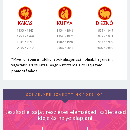
KAKAS
KUTYA
DISZNÓ
1933
1945
1934
1946
1935
1947
1957
1969
1958
1970
1959
1971
1981
1993
1982
1994
1983
1995
2005
2017
2006
2018
2007
2019
*Mivel Kínában a holdhónapok alapján számolnak, ha januári,
vagy februári születésű vagy, kattints ide a csillagjegyed
pontosításához.
SZEMÉLYRE SZABOTT HOROSZKÓP
Készítsd el saját részletes elemzésed, születésed
ideje és helye alapján!