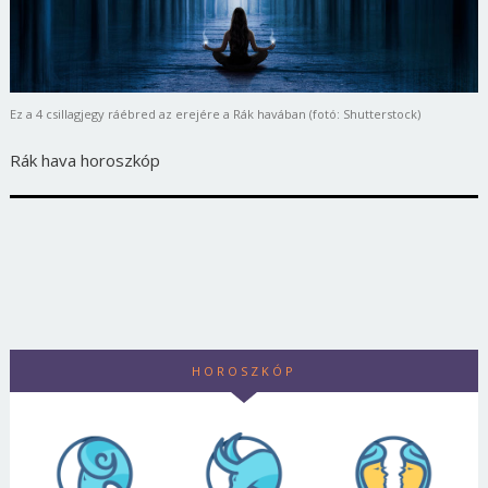
Ez a 4 csillagjegy ráébred az erejére a Rák havában (fotó: Shutterstock)
Rák hava horoszkóp
HOROSZKÓP