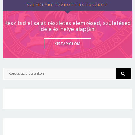
SZEMÉLYRE SZABOTT HOROSZKÓP
Készítsd el saját részletes elemzésed, születésed
ideje és helye alapján!
KISZÁMOLOM