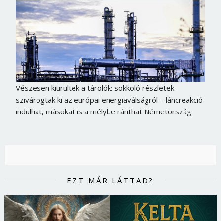
Vészesen kiürültek a tárolók: sokkoló részletek
szivárogtak ki az európai energiaválságról – láncreakció
indulhat, másokat is a mélybe ránthat Németország
EZT MÁR LÁTTAD?