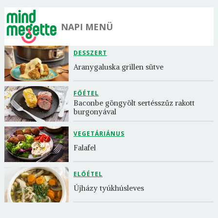
NAPI MENÜ
DESSZERT
Aranygaluska grillen sütve
FŐÉTEL
Baconbe göngyölt sertésszűz rakott 
burgonyával
VEGETÁRIÁNUS
Falafel
ELŐÉTEL
Újházy tyúkhúsleves