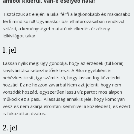
amiből kiderül, van-e esélyed nála!
Tisztázzuk az elején: a Bika-férfi a legkonokabb és makacsabb
férfi mind közül! Ugyanakkor bár elhatározásaiban rendkívül
szilárd, a keménységet mutató viselkedés érzékeny
lelkivilágot takar.
1. jel
Lassan nyílik meg: úgy gondolja, hogy az érzések (túl korai)
kinyilvánítása sebezhetővé teszi. A Bika egyébként is
nehézkes kicsit, így számíts rá, hogy lassan fog közeledni
hozzád. Ez ne hozzon zavarba! Nem azt jelenti, hogy nem
vonzódik hozzád, egyszerűen lassú víz partot mos alapon
működik ez a pasi… A lassúság annak is jele, hogy komolyan
vesz és nem akarja elrontani semmivel a közeledést, és ezért
is fokozottan óvatos.
2. jel