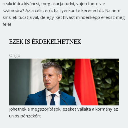
reakciódra kíváncsi, meg akarja tudni, vajon fontos-e
számodra? Az a célszerű, ha ilyenkor te keresed őt. Na nem
sms-ek tucatjaival, de egy-két hívást mindenképp eressz meg
felé!
EZEK IS ÉRDEKELHETNEK
Origo
Jöhetnek a megszorítások, ezeket vállalta a kormány az
uniós pénzekért