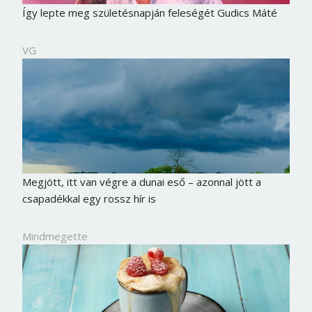
Így lepte meg születésnapján feleségét Gudics Máté
VG
Megjött, itt van végre a dunai eső – azonnal jött a
csapadékkal egy rossz hír is
Mindmegette