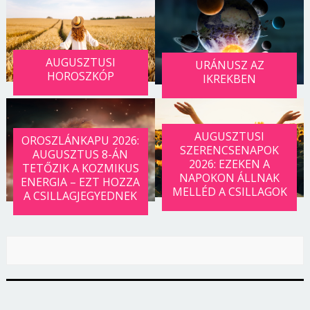
AUGUSZTUSI
URÁNUSZ AZ
HOROSZKÓP
IKREKBEN
AUGUSZTUSI
OROSZLÁNKAPU 2026:
SZERENCSENAPOK
AUGUSZTUS 8-ÁN
2026: EZEKEN A
TETŐZIK A KOZMIKUS
NAPOKON ÁLLNAK
ENERGIA – EZT HOZZA
MELLÉD A CSILLAGOK
A CSILLAGJEGYEDNEK