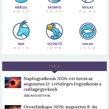
MÉRLEG
SKORPIÓ
NYILAS
IX. 23. - X. 22.
X. 23. - XI. 21.
XI. 22. - XII. 21.
BAK
VÍZÖNTŐ
HALAK
XII. 22. - I. 19.
I. 20. - II. 18.
II. 19. - III. 20.
TOP 5
Napfogyatkozás 2026: ezt üzeni az
augusztus 12-i részleges fogyatkozás a
csillagjegyeknek
2026. AUGUSZTUS 06.
Oroszlánkapu 2026: augusztus 8-án