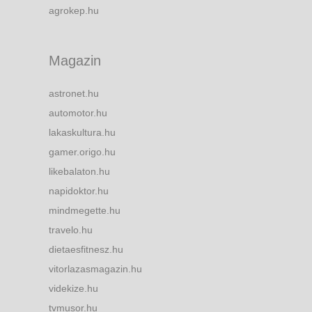
agrokep.hu
Magazin
astronet.hu
automotor.hu
lakaskultura.hu
gamer.origo.hu
likebalaton.hu
napidoktor.hu
mindmegette.hu
travelo.hu
dietaesfitnesz.hu
vitorlazasmagazin.hu
videkize.hu
tvmusor.hu