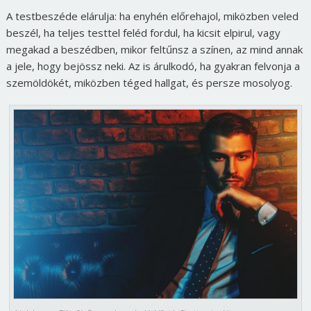
A testbeszéde elárulja: ha enyhén előrehajol, miközben veled
beszél, ha teljes testtel feléd fordul, ha kicsit elpirul, vagy
megakad a beszédben, mikor feltűnsz a színen, az mind annak
a jele, hogy bejössz neki. Az is árulkodó, ha gyakran felvonja a
szemöldökét, miközben téged hallgat, és persze mosolyog.