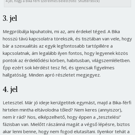
4 jel, hogy a Bika férfi szerelmes beléd (fotó: Shutterstock)
3. jel
Megpróbálja kipuhatolni, mi az, ami érdekel téged. A Bika
hosszú távú kapcsolatra törekszik, és tisztában van vele, hogy
bár a szexualitás az egyik legfontosabb tartópillére a
kapcsolatnak, ám legalább ilyen fontos, hogy legyenek közös
pontok az érdeklődési körben, habitusban, világszemléletben.
Épp ezért sok kérdést tesz fel, és igencsak figyelmes
hallgatóság. Minden apró részletet megjegyez.
4. jel
Letesztel. Már jó ideje kerülgetitek egymást, majd a Bika-férfi
hirtelen mintha eltávolodna tőled? Nem keres (annyiszor),
nem ír rád? Nos, elképzelhető, hogy éppen a „tesztelési”
fázisban van. Mielőtt rászánná magát a végső lépésre, biztos
akar lenni benne, hogy nem fogod elutasítani. Ilyenkor tehát a