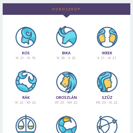
Jelszó
HOROSZKÓP
Mégse
Bejelentkezés
KOS
BIKA
IKREK
III. 21. - IV. 19.
IV. 20. - V. 20.
V. 21. - VI. 21.
RÁK
OROSZLÁN
SZŰZ
VI. 22. - VII. 22.
VII. 23. - VIII. 22.
VIII. 23. - IX. 22.