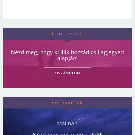
PÁRHOROSZKÓP
Nézd meg, hogy ki illik hozzád csillagjegyed
alapján!
KISZÁMOLOM
HOLDNAPTÁR
Mai nap
Nézd meg mit üzen a Hold!