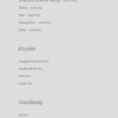
Szabolcs-Szatmár-Bereg - szon.hu
Tolna - teol.hu
Vas - vaol.hu
Veszprém - veol.hu
Zala - zaol.hu
Közélet
magyarnemzet.hu
szabadfold.hu
hirtv.hu
origo.hu
Gazdaság
vg.hu