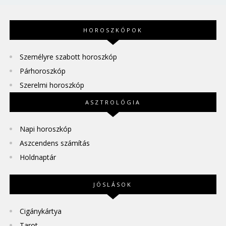
HOROSZKÓPOK
Személyre szabott horoszkóp
Párhoroszkóp
Szerelmi horoszkóp
ASZTROLÓGIA
Napi horoszkóp
Aszcendens számítás
Holdnaptár
JÓSLÁSOK
Cigánykártya
Tarot