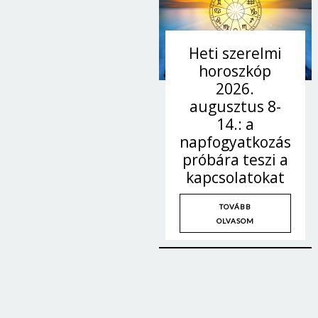
Heti szerelmi
horoszkóp
2026.
augusztus 8-
14.: a
napfogyatkozás
próbára teszi a
kapcsolatokat
TOVÁBB
OLVASOM
Borsonline bejelentkezés
E-mail cím vagy felhasználónév