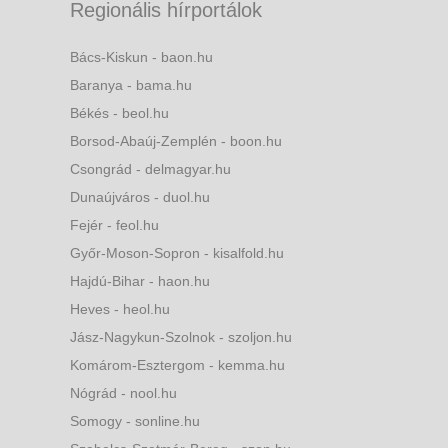
Regionális hírportálok
Bács-Kiskun - baon.hu
Baranya - bama.hu
Békés - beol.hu
Borsod-Abaúj-Zemplén - boon.hu
Csongrád - delmagyar.hu
Dunaújváros - duol.hu
Fejér - feol.hu
Győr-Moson-Sopron - kisalfold.hu
Hajdú-Bihar - haon.hu
Heves - heol.hu
Jász-Nagykun-Szolnok - szoljon.hu
Komárom-Esztergom - kemma.hu
Nógrád - nool.hu
Somogy - sonline.hu