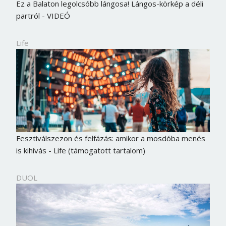
Ez a Balaton legolcsóbb lángosa! Lángos-körkép a déli
partról - VIDEÓ
Life
Fesztiválszezon és felfázás: amikor a mosdóba menés
is kihívás - Life (támogatott tartalom)
DUOL