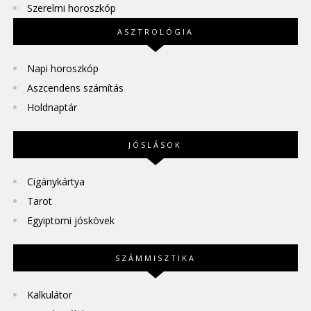
Szerelmi horoszkóp
ASZTROLÓGIA
Napi horoszkóp
Aszcendens számítás
Holdnaptár
JÓSLÁSOK
Cigánykártya
Tarot
Egyiptomi jóskövek
SZÁMMISZTIKA
Kalkulátor