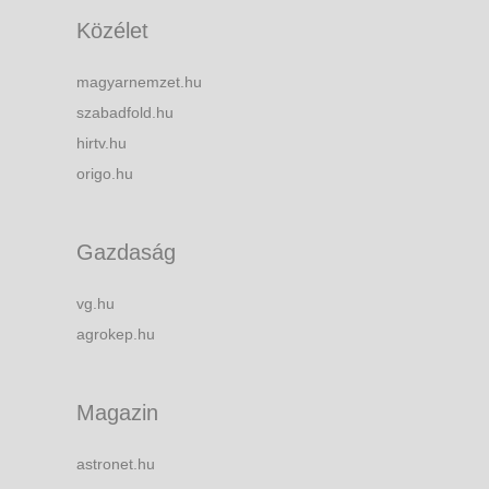
Közélet
magyarnemzet.hu
szabadfold.hu
hirtv.hu
origo.hu
Gazdaság
vg.hu
agrokep.hu
Magazin
astronet.hu