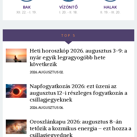
BAK
VÍZÖNTŐ
HALAK
XII. 22. - I. 19.
I. 20. - II. 18.
II. 19. - III. 20.
TOP 5
Heti horoszkóp 2026. augusztus 3-9: a
nyár egyik legragyogóbb hete
következik
2026. AUGUSZTUS 02.
Napfogyatkozás 2026: ezt üzeni az
augusztus 12-i részleges fogyatkozás a
csillagjegyeknek
2026. AUGUSZTUS 06.
Oroszlánkapu 2026: augusztus 8-án
tetőzik a kozmikus energia – ezt hozza a
csillagjegyednek