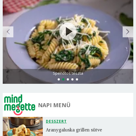
Görögdinnye-limonádé
NAPI MENÜ
DESSZERT
Aranygaluska grillen sütve