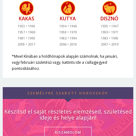
KAKAS
KUTYA
DISZNÓ
1933
1945
1934
1946
1935
1947
1957
1969
1958
1970
1959
1971
1981
1993
1982
1994
1983
1995
2005
2017
2006
2018
2007
2019
*Mivel Kínában a holdhónapok alapján számolnak, ha januári,
vagy februári születésű vagy, kattints ide a csillagjegyed
pontosításához.
SZEMÉLYRE SZABOTT HOROSZKÓP
Készítsd el saját részletes elemzésed, születésed
ideje és helye alapján!
KISZÁMOLOM