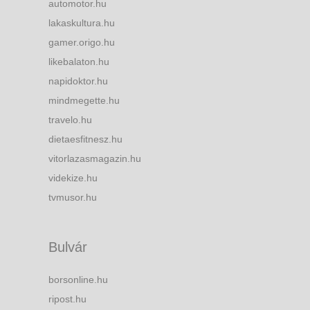
automotor.hu
lakaskultura.hu
gamer.origo.hu
likebalaton.hu
napidoktor.hu
mindmegette.hu
travelo.hu
dietaesfitnesz.hu
vitorlazasmagazin.hu
videkize.hu
tvmusor.hu
Bulvár
borsonline.hu
ripost.hu