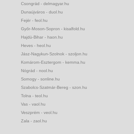
Csongrád - delmagyar.hu
Dunaújváros - duol.hu
Fejér - feol.hu
Győr-Moson-Sopron - kisalfold.hu
Hajdú-Bihar - haon.hu
Heves - heol.hu
Jász-Nagykun-Szolnok - szoljon.hu
Komárom-Esztergom - kemma.hu
Nógrád - nool.hu
Somogy - sonline.hu
Szabolcs-Szatmár-Bereg - szon.hu
Tolna - teol.hu
Vas - vaol.hu
Veszprém - veol.hu
Zala - zaol.hu