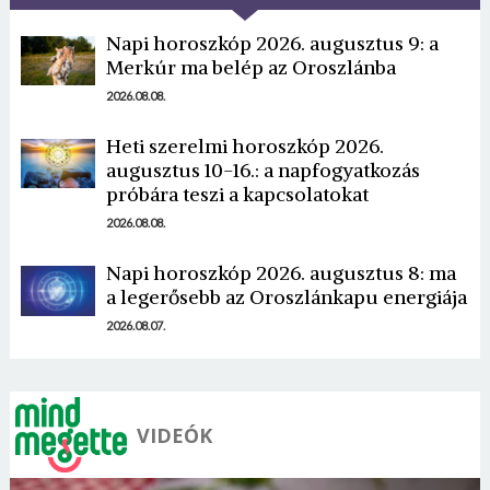
Napi horoszkóp 2026. augusztus 9: a
Merkúr ma belép az Oroszlánba
2026.08.08.
Heti szerelmi horoszkóp 2026.
Borsonline bejelentkezés
augusztus 10-16.: a napfogyatkozás
próbára teszi a kapcsolatokat
E-mail cím vagy felhasználónév
2026.08.08.
Napi horoszkóp 2026. augusztus 8: ma
a legerősebb az Oroszlánkapu energiája
Jelszó
2026.08.07.
Mégse
Bejelentkezés
VIDEÓK