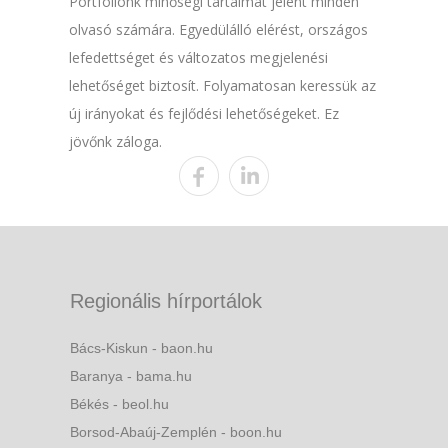
Portfóliónk minőségi tartalmat jelent minden
olvasó számára. Egyedülálló elérést, országos
lefedettséget és változatos megjelenési
lehetőséget biztosít. Folyamatosan keressük az
új irányokat és fejlődési lehetőségeket. Ez
jövőnk záloga.
Regionális hírportálok
Bács-Kiskun - baon.hu
Baranya - bama.hu
Békés - beol.hu
Borsod-Abaúj-Zemplén - boon.hu