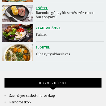
FŐÉTEL
Baconbe göngyölt sertésszűz rakott 
burgonyával
VEGETÁRIÁNUS
Falafel
ELŐÉTEL
Újházy tyúkhúsleves
HOROSZKÓPOK
Személyre szabott horoszkóp
Párhoroszkóp