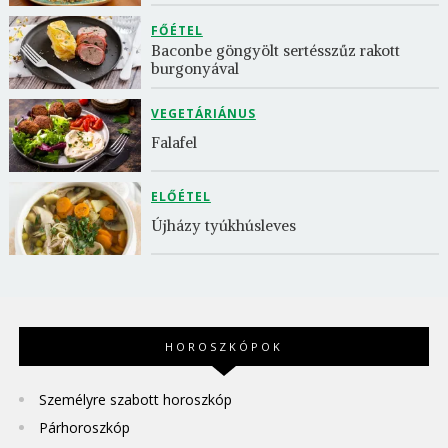
FŐÉTEL
Baconbe göngyölt sertésszűz rakott 
burgonyával
VEGETÁRIÁNUS
Falafel
ELŐÉTEL
Újházy tyúkhúsleves
HOROSZKÓPOK
Személyre szabott horoszkóp
Párhoroszkóp