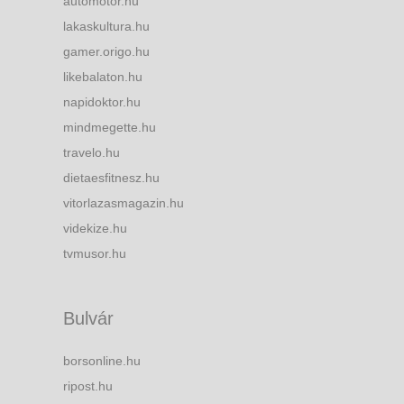
automotor.hu
lakaskultura.hu
gamer.origo.hu
likebalaton.hu
napidoktor.hu
mindmegette.hu
travelo.hu
dietaesfitnesz.hu
vitorlazasmagazin.hu
videkize.hu
tvmusor.hu
Bulvár
borsonline.hu
ripost.hu