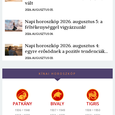
vált
2026. AUGUSZTUS 05.
Napi horoszkóp 2026. augusztus 5: a
féltékenységgel vigyázzunk!
2026. AUGUSZTUS 04.
Napi horoszkóp 2026. augusztus 4:
egyre erősödnek a pozitív tendenciák...
2026. AUGUSZTUS 03.
KÍNAI HOROSZKÓP
PATKÁNY
BIVALY
TIGRIS
1936
1948
1937
1949
1938
1950