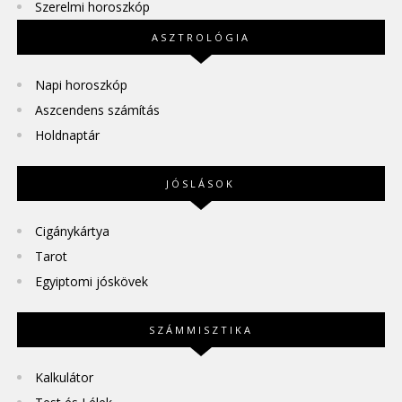
Szerelmi horoszkóp
ASZTROLÓGIA
Napi horoszkóp
Aszcendens számítás
Holdnaptár
JÓSLÁSOK
Cigánykártya
Tarot
Egyiptomi jóskövek
SZÁMMISZTIKA
Kalkulátor