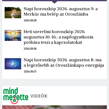
Napi horoszkóp 2026. augusztus 9: a
Merkúr ma belép az Oroszlánba
2026.08.08.
Heti szerelmi horoszkóp 2026.
Borsonline bejelentkezés
augusztus 10-16.: a napfogyatkozás
próbára teszi a kapcsolatokat
E-mail cím vagy felhasználónév
2026.08.08.
Napi horoszkóp 2026. augusztus 8: ma
a legerősebb az Oroszlánkapu energiája
Jelszó
2026.08.07.
Mégse
Bejelentkezés
VIDEÓK