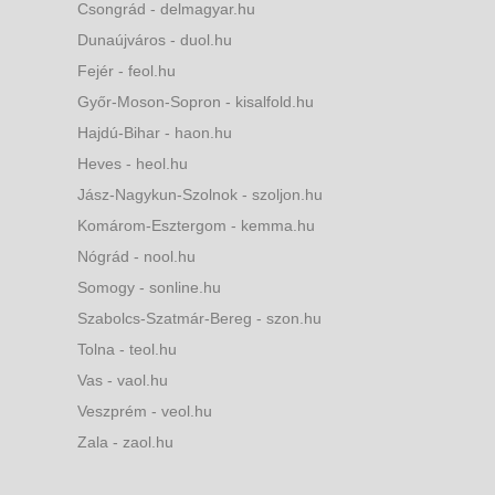
Csongrád - delmagyar.hu
Dunaújváros - duol.hu
Fejér - feol.hu
Győr-Moson-Sopron - kisalfold.hu
Hajdú-Bihar - haon.hu
Heves - heol.hu
Jász-Nagykun-Szolnok - szoljon.hu
Komárom-Esztergom - kemma.hu
Nógrád - nool.hu
Somogy - sonline.hu
Szabolcs-Szatmár-Bereg - szon.hu
Tolna - teol.hu
Vas - vaol.hu
Veszprém - veol.hu
Zala - zaol.hu