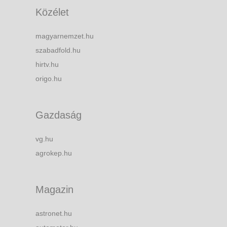
Közélet
magyarnemzet.hu
szabadfold.hu
hirtv.hu
origo.hu
Gazdaság
vg.hu
agrokep.hu
Magazin
astronet.hu