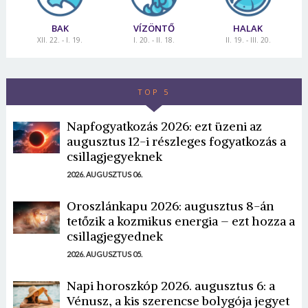
BAK
VÍZÖNTŐ
HALAK
XII. 22. - I. 19.
I. 20. - II. 18.
II. 19. - III. 20.
TOP 5
Napfogyatkozás 2026: ezt üzeni az
augusztus 12-i részleges fogyatkozás a
csillagjegyeknek
2026. AUGUSZTUS 06.
Oroszlánkapu 2026: augusztus 8-án
tetőzik a kozmikus energia – ezt hozza a
csillagjegyednek
2026. AUGUSZTUS 05.
Napi horoszkóp 2026. augusztus 6: a
Vénusz, a kis szerencse bolygója jegyet