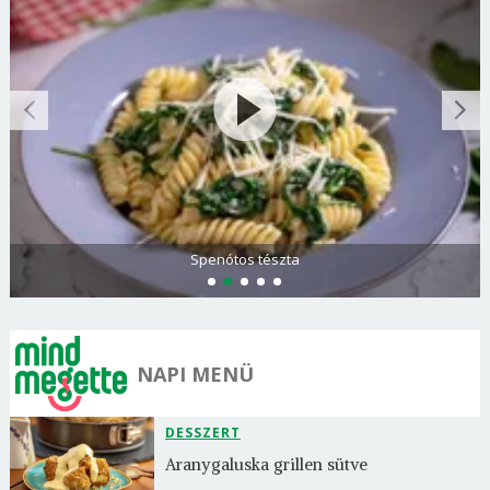
Spenótos tészta
NAPI MENÜ
DESSZERT
Aranygaluska grillen sütve