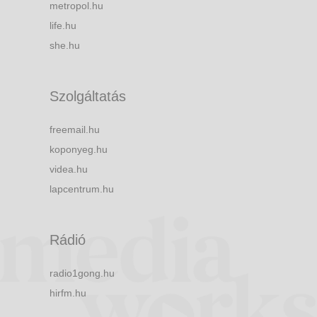
metropol.hu
life.hu
she.hu
Szolgáltatás
freemail.hu
koponyeg.hu
videa.hu
lapcentrum.hu
Rádió
radio1gong.hu
hirfm.hu