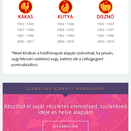
KAKAS
KUTYA
DISZNÓ
1933
1945
1934
1946
1935
1947
1957
1969
1958
1970
1959
1971
1981
1993
1982
1994
1983
1995
2005
2017
2006
2018
2007
2019
*Mivel Kínában a holdhónapok alapján számolnak, ha januári,
vagy februári születésű vagy, kattints ide a csillagjegyed
pontosításához.
SZEMÉLYRE SZABOTT HOROSZKÓP
Készítsd el saját részletes elemzésed, születésed
ideje és helye alapján!
KISZÁMOLOM