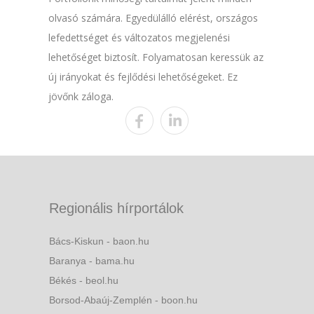
olvasó számára. Egyedülálló elérést, országos
lefedettséget és változatos megjelenési
lehetőséget biztosít. Folyamatosan keressük az
új irányokat és fejlődési lehetőségeket. Ez
jövőnk záloga.
Regionális hírportálok
Bács-Kiskun - baon.hu
Baranya - bama.hu
Békés - beol.hu
Borsod-Abaúj-Zemplén - boon.hu