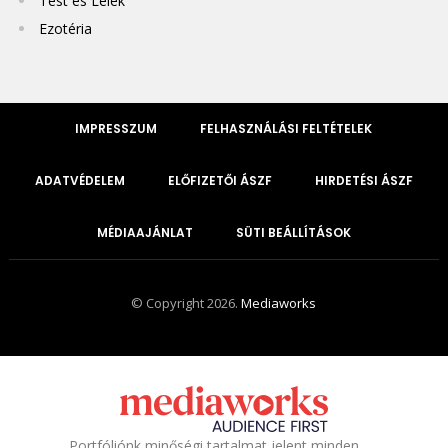
Test és Lélek
Ezotéria
IMPRESSZUM
FELHASZNÁLÁSI FELTÉTELEK
ADATVÉDELEM
ELŐFIZETŐI ÁSZF
HIRDETÉSI ÁSZF
MÉDIAAJÁNLAT
SÜTI BEÁLLÍTÁSOK
© Copyright 2026.
Mediaworks
Portfóliónk minőségi tartalmat jelent minden