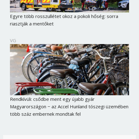
Egyre több rosszullétet okoz a pokoli hőség: sorra
riasztják a mentőket
VG
Rendkívüli: csődbe ment egy újabb gyár
Magyarországon − az Accel Hunland tószegi üzemében
több száz embernek mondtak fel