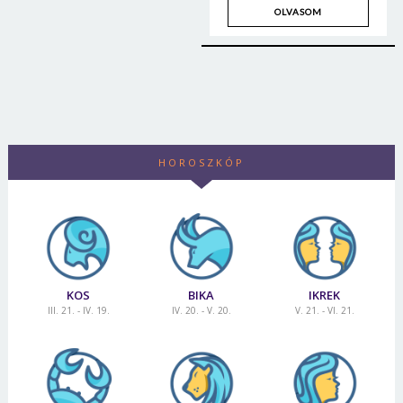
OLVASOM
HOROSZKÓP
KOS
BIKA
IKREK
III. 21. - IV. 19.
IV. 20. - V. 20.
V. 21. - VI. 21.