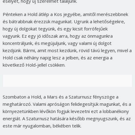
esélyét, hogy új szerelmet találjunk.
Pénteken a Hold átlép a Kos jegyébe, amitől merészebbnek
és bátrabbnak érezzük magunkat. Ugrunk a lehetőségekre,
hogy új dolgokat tegyünk, és egy kicsit forrófejűek
vagyunk. Ez egy jó időszak arra, hogy az önmagunkra
koncentráljunk, és megújuljunk, vagy valami új dolgot
kezdjünk. Bármi, amit most kezdünk, rövid távú legyen, mivel a
Hold csak néhány napig lesz a jelben, és az energia a
következő Hold-jellel csökken.
Szombaton a Hold, a Mars és a Szaturnusz fényszöge a
meghatározó. Valami apróságon felidegesítjük magunkat, és a
környezetünkben lévőkön fogjuk levezetni ezt a lobbanékony
energiát. A Szaturnusz hatására később megnyugszunk, és az
este már nyugalomban, békében telik.