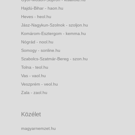
Hajdú-Bihar - haon.hu
Heves - heol.hu
Jász-Nagykun-Szolnok - szoljon.hu
Komárom-Esztergom - kemma.hu
Nógrád - nool.hu
Somogy - sonline.hu
Szabolcs-Szatmár-Bereg - szon.hu
Tolna - teol.hu
Vas - vaol.hu
Veszprém - veol.hu
Zala - zaol.hu
Közélet
magyarnemzet.hu