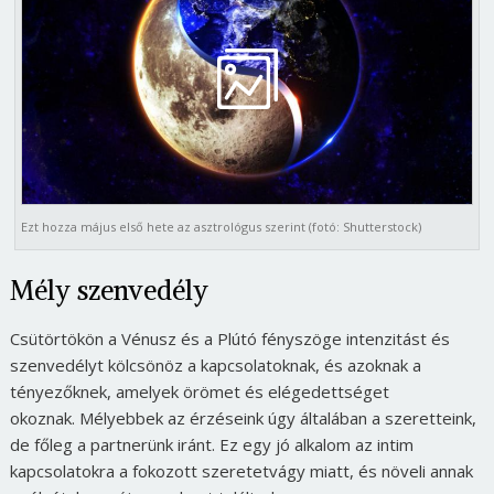
Ezt hozza május első hete az asztrológus szerint (fotó: Shutterstock)
Mély szenvedély
Csütörtökön a Vénusz és a Plútó fényszöge intenzitást és
szenvedélyt kölcsönöz a kapcsolatoknak, és azoknak a
tényezőknek, amelyek örömet és elégedettséget
okoznak. Mélyebbek az érzéseink úgy általában a szeretteink,
de főleg a partnerünk iránt. Ez egy jó alkalom az intim
kapcsolatokra a fokozott szeretetvágy miatt, és növeli annak