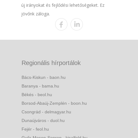
új irányokat és fejlődési lehetőségeket. Ez
jövőnk záloga.
Regionális hírportálok
Bács-Kiskun - baon.hu
Baranya - bama.hu
Békés - beol.hu
Borsod-Abaúj-Zemplén - boon.hu
Csongrád - delmagyar.hu
Dunaújváros - duol.hu
Fejér - feol.hu
Győr-Moson-Sopron - kisalfold.hu