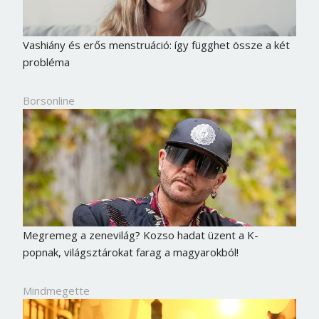
Vashiány és erős menstruáció: így függhet össze a két
probléma
Borsonline
Megremeg a zenevilág? Kozso hadat üzent a K-
popnak, világsztárokat farag a magyarokból!
Mindmegette