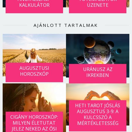
KALKULÁTOR
ÜZENETE
AJÁNLOTT TARTALMAK
AUGUSZTUSI
URÁNUSZ AZ
HOROSZKÓP
IKREKBEN
HETI TAROT JÓSLÁS
AUGUSZTUS 3-9: A
CIGÁNY HOROSZKÓP:
KULCSSZÓ A
MILYEN ÉLETUTAT
MÉRTÉKLETESSÉG
JELEZ NEKED AZ ŐSI