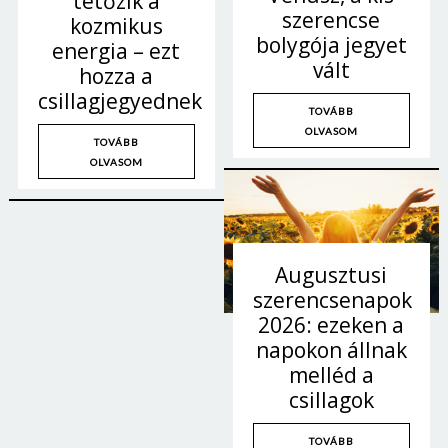
tetőzik a
szerencse
Jelszó
kozmikus
bolygója jegyet
energia – ezt
vált
hozza a
csillagjegyednek
Mégse
Bejelentkezés
TOVÁBB
OLVASOM
TOVÁBB
OLVASOM
Augusztusi
szerencsenapok
2026: ezeken a
napokon állnak
melléd a
csillagok
TOVÁBB