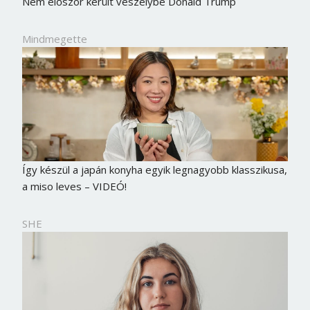
Nem először került veszélybe Donald Trump
Mindmegette
Így készül a japán konyha egyik legnagyobb klasszikusa,
a miso leves – VIDEÓ!
SHE