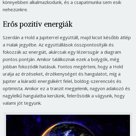
könnyebben alkalmazkodunk, és a csapatmunka sem esik
nehezünkre.
Erős pozitív energiák
Szerdán a Hold a Jupiterrel együttáll, majd kicsit később átlép
a Halak jegyébe. Az együttállások összpontosítják és
fokozzák az energiát, akárcsak egy lézersugár a diagram
pontos pontján. Amikor találkoznak ezek a bolygók, még
jobban fokozódik hatásuk. Fontos megérteni, hogy a Hold
uralja az érzéseket, érzékenységet és hangulatot, míg a
Jupiter a kiáradó energiákért felel, boldog-szerencsés és
optimista. Amikor ez a tranzit megjelenik, nagyon adakozó és
nagylelkű hangulatba kerülünk, felerősödik a vágyunk, hogy
valami jót tegyünk.