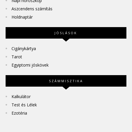
Napi horoszkóp
Aszcendens számítás
Holdnaptár
JÓSLÁSOK
Cigánykártya
Tarot
Egyiptomi jóskövek
SZÁMMISZTIKA
Kalkulátor
Test és Lélek
Ezotéria