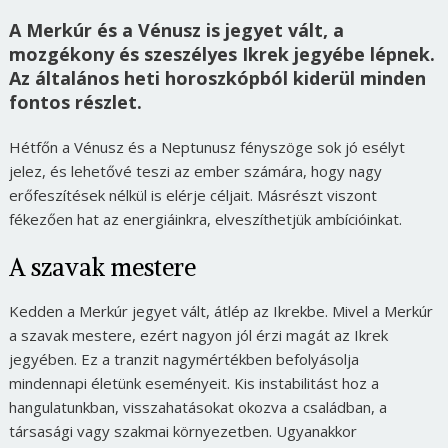
A Merkúr és a Vénusz is jegyet vált, a
mozgékony és szeszélyes Ikrek jegyébe lépnek.
Az általános heti horoszkópból kiderül minden
fontos részlet.
Hétfőn a Vénusz és a Neptunusz fényszöge sok jó esélyt
jelez, és lehetővé teszi az ember számára, hogy nagy
erőfeszítések nélkül is elérje céljait. Másrészt viszont
fékezően hat az energiáinkra, elveszíthetjük ambícióinkat.
A szavak mestere
Kedden a Merkúr jegyet vált, átlép az Ikrekbe. Mivel a Merkúr
a szavak mestere, ezért nagyon jól érzi magát az Ikrek
jegyében. Ez a tranzit nagymértékben befolyásolja
mindennapi életünk eseményeit. Kis instabilitást hoz a
hangulatunkban, visszahatásokat okozva a családban, a
társasági vagy szakmai környezetben. Ugyanakkor