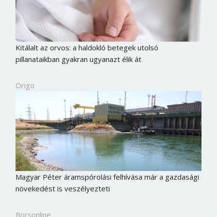
Kitálalt az orvos: a haldokló betegek utolsó
pillanataikban gyakran ugyanazt élik át
Origo
Magyar Péter áramspórolási felhívása már a gazdasági
növekedést is veszélyezteti
Borsonline