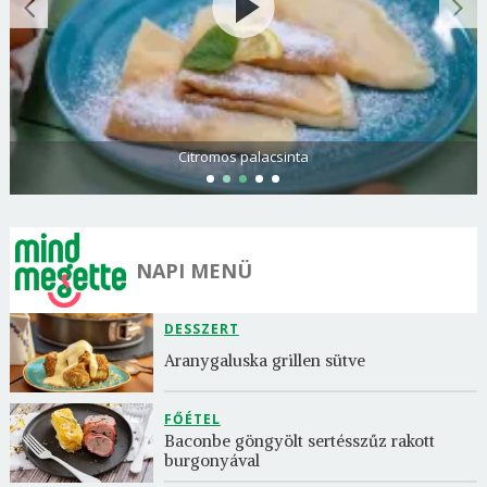
Citromos palacsinta
NAPI MENÜ
DESSZERT
Aranygaluska grillen sütve
FŐÉTEL
Baconbe göngyölt sertésszűz rakott 
burgonyával