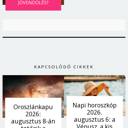
JÖVENDÖLÉS?
KAPCSOLÓDÓ CIKKEK
Borsonline bejelentkezés
Napi horoszkóp
Oroszlánkapu
E-mail cím vagy felhasználónév
2026.
2026:
augusztus 6: a
augusztus 8-án
Vénusz, a kis