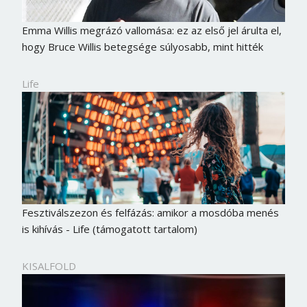
Emma Willis megrázó vallomása: ez az első jel árulta el,
hogy Bruce Willis betegsége súlyosabb, mint hitték
Life
Fesztiválszezon és felfázás: amikor a mosdóba menés
is kihívás - Life (támogatott tartalom)
Borsonline bejelentkezés
KISALFOLD
E-mail cím vagy felhasználónév