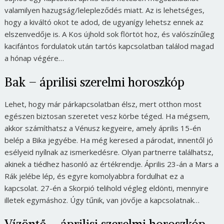
valamilyen hazugság/lelepleződés miatt. Az is lehetséges,
hogy a kiváltó okot te adod, de ugyanígy lehetsz ennek az
elszenvedője is. A Kos újhold sok flörtöt hoz, és valószínűleg
kacifántos fordulatok után tartós kapcsolatban találod magad
a hónap végére…
Bak – áprilisi szerelmi horoszkóp
Lehet, hogy már párkapcsolatban élsz, mert otthon most
egészen biztosan szeretet vesz körbe téged. Ha mégsem,
akkor számíthatsz a Vénusz kegyeire, amely április 15-én
belép a Bika jegyébe. Ha még keresed a párodat, innentől jó
esélyeid nyílnak az ismerkedésre. Olyan partnerre találhatsz,
akinek a tiédhez hasonló az értékrendje. Április 23-án a Mars a
Rák jelébe lép, és egyre komolyabbra fordulhat ez a
kapcsolat. 27-én a Skorpió telihold végleg eldönti, mennyire
illetek egymáshoz. Úgy tűnik, van jövője a kapcsolatnak…