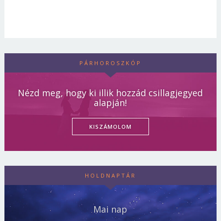
PÁRHOROSZKÓP
Nézd meg, hogy ki illik hozzád csillagjegyed
alapján!
KISZÁMOLOM
HOLDNAPTÁR
Mai nap