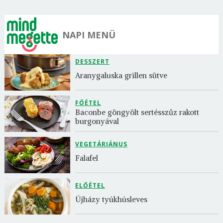
NAPI MENÜ
DESSZERT
Aranygaluska grillen sütve
FŐÉTEL
Baconbe göngyölt sertésszűz rakott 
burgonyával
VEGETÁRIÁNUS
Falafel
ELŐÉTEL
Újházy tyúkhúsleves