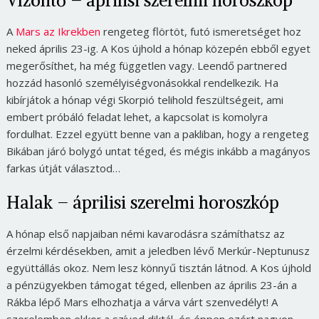
Vízöntő – áprilisi szerelmi horoszkóp
A
Mars az Ikrekben
rengeteg flörtöt, futó ismeretséget hoz
neked április 23-ig. A Kos újhold a hónap közepén ebből egyet
megerősíthet, ha még független vagy. Leendő partnered
hozzád hasonló személyiségvonásokkal rendelkezik. Ha
kibírjátok a hónap végi Skorpió telihold feszültségeit, ami
embert próbáló feladat lehet, a kapcsolat is komolyra
fordulhat. Ezzel együtt benne van a pakliban, hogy a rengeteg
Bikában járó bolygó untat téged, és mégis inkább a magányos
farkas útját választod…
Halak – áprilisi szerelmi horoszkóp
A hónap első napjaiban némi kavarodásra számíthatsz az
érzelmi kérdésekben, amit a jeledben lévő Merkúr-Neptunusz
együttállás okoz. Nem lesz könnyű tisztán látnod. A Kos újhold
a pénzügyekben támogat téged, ellenben az április 23-án a
Rákba lépő Mars elhozhatja a várva várt szenvedélyt! A