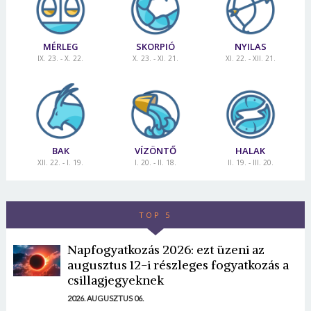
MÉRLEG
SKORPIÓ
NYILAS
IX. 23. - X. 22.
X. 23. - XI. 21.
XI. 22. - XII. 21.
BAK
VÍZÖNTŐ
HALAK
XII. 22. - I. 19.
I. 20. - II. 18.
II. 19. - III. 20.
TOP 5
Napfogyatkozás 2026: ezt üzeni az
augusztus 12-i részleges fogyatkozás a
csillagjegyeknek
2026. AUGUSZTUS 06.