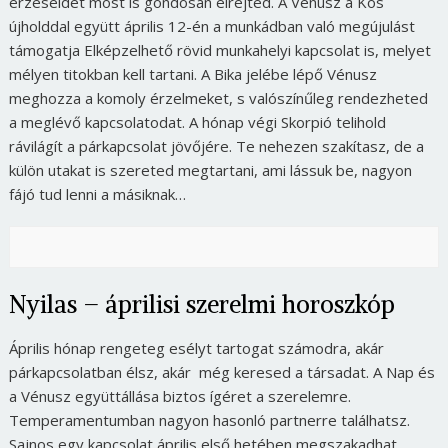
érzéseidet most is gondosan elrejted. A Vénusz a Kos
újholddal együtt április 12-én a munkádban való megújulást
támogatja Elképzelhető rövid munkahelyi kapcsolat is, melyet
mélyen titokban kell tartani. A Bika jelébe lépő Vénusz
meghozza a komoly érzelmeket, s valószínűleg rendezheted
a meglévő kapcsolatodat. A hónap végi Skorpió telihold
rávilágít a párkapcsolat jövőjére. Te nehezen szakítasz, de a
külön utakat is szereted megtartani, ami lássuk be, nagyon
fájó tud lenni a másiknak…
Nyilas – áprilisi szerelmi horoszkóp
Április hónap rengeteg esélyt tartogat számodra, akár
párkapcsolatban élsz, akár még keresed a társadat. A Nap és
a Vénusz együttállása biztos ígéret a szerelemre.
Temperamentumban nagyon hasonló partnerre találhatsz.
Sajnos egy kapcsolat április első hetében megszakadhat