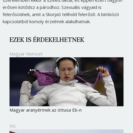
szerelemben ekkor a szíved diktál, és éppen ezért nagyon
erősen kötődsz a párodhoz. Szexuális vágyaid is
felerősödnek, amit a Skorpió telihold felerősít. A bimbózó
kapcsolatból komoly érzelmek alakulhatnak.
EZEK IS ÉRDEKELHETNEK
Magyar Nemzet
Magyar aranyérmek az öttusa Eb-n
VG