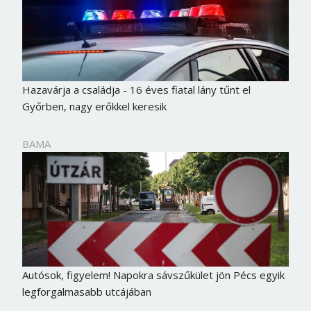
Jelszó
Mégse
Bejelentkezés
Hazavárja a családja - 16 éves fiatal lány tűnt el
Győrben, nagy erőkkel keresik
BAMA
Autósok, figyelem! Napokra sávszűkület jön Pécs egyik
legforgalmasabb utcájában