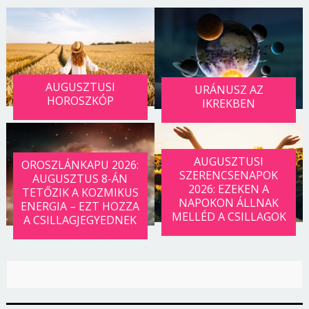
AUGUSZTUSI
URÁNUSZ AZ
HOROSZKÓP
IKREKBEN
AUGUSZTUSI
OROSZLÁNKAPU 2026:
SZERENCSENAPOK
AUGUSZTUS 8-ÁN
2026: EZEKEN A
TETŐZIK A KOZMIKUS
NAPOKON ÁLLNAK
ENERGIA – EZT HOZZA
MELLÉD A CSILLAGOK
A CSILLAGJEGYEDNEK