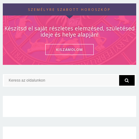
SZEMÉLYRE SZABOTT HOROSZKÓP
Készítsd el saját részletes elemzésed, születésed
ideje és helye alapján!
KISZÁMOLOM