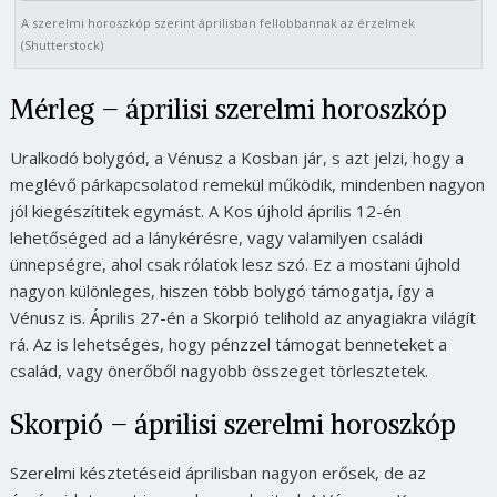
A szerelmi horoszkóp szerint áprilisban fellobbannak az érzelmek
(Shutterstock)
Mérleg – áprilisi szerelmi horoszkóp
Uralkodó bolygód, a Vénusz a Kosban jár, s azt jelzi, hogy a
meglévő párkapcsolatod remekül működik, mindenben nagyon
jól kiegészítitek egymást. A Kos újhold április 12-én
lehetőséged ad a lánykérésre, vagy valamilyen családi
ünnepségre, ahol csak rólatok lesz szó. Ez a mostani újhold
nagyon különleges, hiszen több bolygó támogatja, így a
Vénusz is. Április 27-én a Skorpió telihold az anyagiakra világít
rá. Az is lehetséges, hogy pénzzel támogat benneteket a
család, vagy önerőből nagyobb összeget törlesztetek.
Skorpió – áprilisi szerelmi horoszkóp
Szerelmi késztetéseid áprilisban nagyon erősek, de az