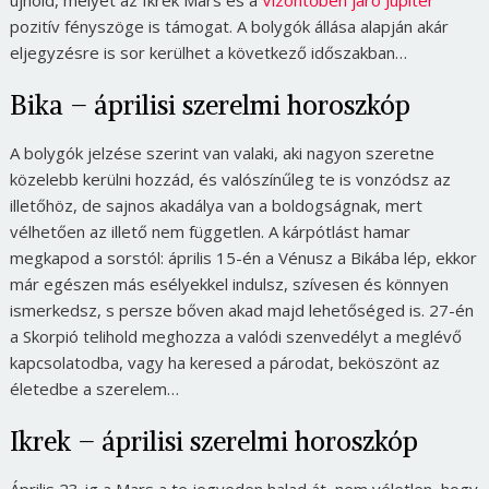
újhold, melyet az Ikrek Mars és a
Vízöntőben járó Jupiter
pozitív fényszöge is támogat. A bolygók állása alapján akár
eljegyzésre is sor kerülhet a következő időszakban…
Bika – áprilisi szerelmi horoszkóp
A bolygók jelzése szerint van valaki, aki nagyon szeretne
közelebb kerülni hozzád, és valószínűleg te is vonzódsz az
illetőhöz, de sajnos akadálya van a boldogságnak, mert
vélhetően az illető nem független. A kárpótlást hamar
megkapod a sorstól: április 15-én a Vénusz a Bikába lép, ekkor
már egészen más esélyekkel indulsz, szívesen és könnyen
ismerkedsz, s persze bőven akad majd lehetőséged is. 27-én
a Skorpió telihold meghozza a valódi szenvedélyt a meglévő
kapcsolatodba, vagy ha keresed a párodat, beköszönt az
életedbe a szerelem…
Ikrek – áprilisi szerelmi horoszkóp