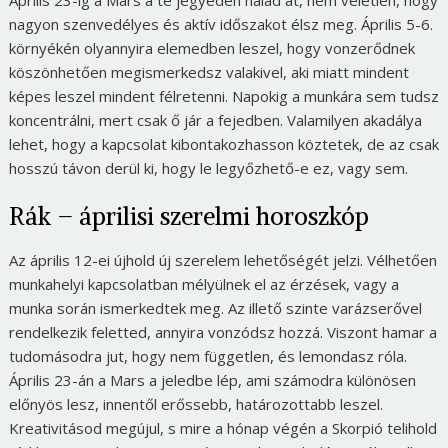
Április 23-ig a Mars a te jegyeden halad át, nem véletlen, hogy
nagyon szenvedélyes és aktív időszakot élsz meg. Április 5-6.
környékén olyannyira elemedben leszel, hogy vonzerődnek
köszönhetően megismerkedsz valakivel, aki miatt mindent
képes leszel mindent félretenni. Napokig a munkára sem tudsz
koncentrálni, mert csak ő jár a fejedben. Valamilyen akadálya
lehet, hogy a kapcsolat kibontakozhasson köztetek, de az csak
hosszú távon derül ki, hogy le legyőzhető-e ez, vagy sem.
Rák – áprilisi szerelmi horoszkóp
Az április 12-ei újhold új szerelem lehetőségét jelzi. Vélhetően
munkahelyi kapcsolatban mélyülnek el az érzések, vagy a
munka során ismerkedtek meg. Az illető szinte varázserővel
rendelkezik feletted, annyira vonzódsz hozzá. Viszont hamar a
tudomásodra jut, hogy nem független, és lemondasz róla.
Április 23-án a Mars a jeledbe lép, ami számodra különösen
előnyös lesz, innentől erőssebb, határozottabb leszel.
Kreativitásod megújul, s mire a hónap végén a Skorpió telihold