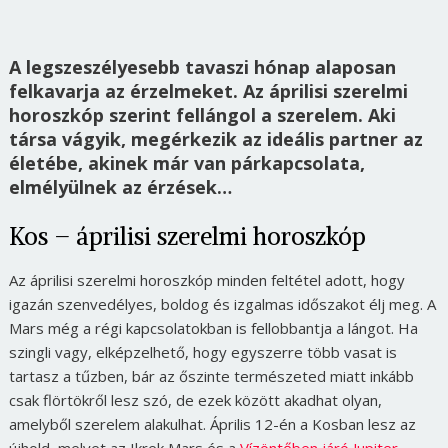
A legszeszélyesebb tavaszi hónap alaposan
felkavarja az érzelmeket. Az áprilisi szerelmi
horoszkóp szerint fellángol a szerelem. Aki
társa vágyik, megérkezik az ideális partner az
életébe, akinek már van párkapcsolata,
elmélyülnek az érzések…
Kos – áprilisi szerelmi horoszkóp
Az áprilisi szerelmi horoszkóp minden feltétel adott, hogy
igazán szenvedélyes, boldog és izgalmas időszakot élj meg. A
Mars még a régi kapcsolatokban is fellobbantja a lángot. Ha
szingli vagy, elképzelhető, hogy egyszerre több vasat is
tartasz a tűzben, bár az őszinte természeted miatt inkább
csak flörtökről lesz szó, de ezek között akadhat olyan,
amelyből szerelem alakulhat. Április 12-én a Kosban lesz az