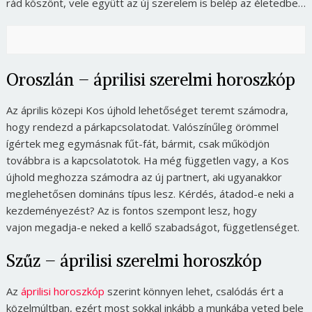
rád köszönt, vele együtt az új szerelem is belép az életedbe…
Oroszlán – áprilisi szerelmi horoszkóp
Az április közepi Kos újhold lehetőséget teremt számodra,
hogy rendezd a párkapcsolatodat. Valószínűleg örömmel
ígértek meg egymásnak fűt-fát, bármit, csak működjön
továbbra is a kapcsolatotok. Ha még független vagy, a Kos
újhold meghozza számodra az új partnert, aki ugyanakkor
meglehetősen domináns típus lesz. Kérdés, átadod-e neki a
kezdeményezést? Az is fontos szempont lesz, hogy
vajon megadja-e neked a kellő szabadságot, függetlenséget.
Szűz – áprilisi szerelmi horoszkóp
Az
áprilisi horoszkóp
szerint könnyen lehet, csalódás ért a
közelmúltban, ezért most sokkal inkább a munkába veted bele