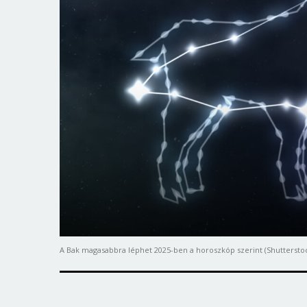
A Bak magasabbra léphet 2025-ben a horoszkóp szerint (Shuttersto