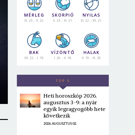
MÉRLEG
SKORPIÓ
NYILAS
IX. 23. - X. 22.
X. 23. - XI. 21.
XI. 22. - XII. 21.
BAK
VÍZÖNTŐ
HALAK
XII. 22. - I. 19.
I. 20. - II. 18.
II. 19. - III. 20.
TOP 5
Heti horoszkóp 2026.
augusztus 3-9: a nyár
egyik legragyogóbb hete
következik
2026. AUGUSZTUS 02.