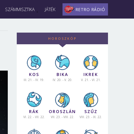
SZÁMMISZTIKA
JÁTÉK
RETRO RÁDIÓ
HOROSZKÓP
KOS
BIKA
IKREK
III. 21. - IV. 19.
IV. 20. - V. 20.
V. 21. - VI. 21.
RÁK
OROSZLÁN
SZŰZ
VI. 22. - VII. 22.
VII. 23. - VIII. 22.
VIII. 23. - IX. 22.