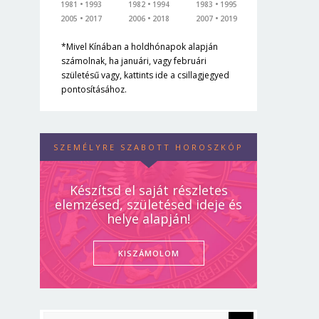
1981
1993
1982
1994
1983
1995
2005
2017
2006
2018
2007
2019
*Mivel Kínában a holdhónapok alapján
számolnak, ha januári, vagy februári
születésű vagy, kattints ide a csillagjegyed
pontosításához.
SZEMÉLYRE SZABOTT HOROSZKÓP
Készítsd el saját részletes
elemzésed, születésed ideje és
helye alapján!
KISZÁMOLOM