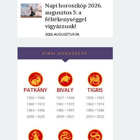
Napi horoszkóp 2026.
augusztus 5: a
féltékenységgel
vigyázzunk!
2026. AUGUSZTUS 04.
KÍNAI HOROSZKÓP
PATKÁNY
BIVALY
TIGRIS
1936
1948
1937
1949
1938
1950
1960
1972
1961
1973
1962
1974
1984
1996
1985
1997
1986
1998
2008
2020
2009
2021
2010
2022