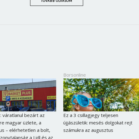
TOVÁBB OLVASOM
Jelszó
Mégse
Bejelentkezés
Borsonline
: váratlanul bezárt az
Ez a 3 csillagjegy teljesen
e magyar üzlete, a
újjászületik: mesés dolgokat rejt
us – elérhetetlen a bolt,
számukra az augusztus
izonytalanság a Lidl és az