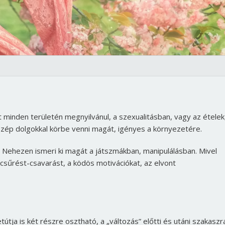
 minden területén megnyilvánul, a szexualitásban, vagy az ételek
i szép dolgokkal körbe venni magát, igényes a környezetére.
. Nehezen ismeri ki magát a játszmákban, manipulálásban. Mivel
 csűrést-csavarást, a ködös motivációkat, az elvont
tútja is két részre osztható, a „változás” előtti és utáni szakaszr