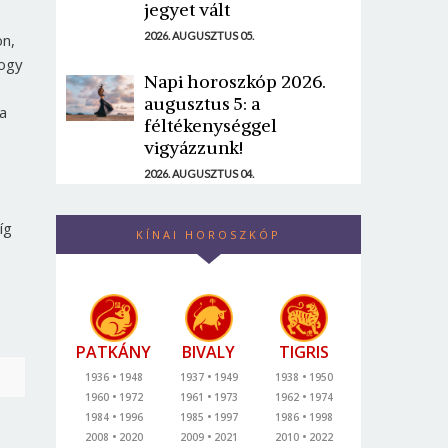
jegyet vált
2026. AUGUSZTUS 05.
ön,
hogy
Napi horoszkóp 2026.
augusztus 5: a
a
féltékenységgel
vigyázzunk!
2026. AUGUSZTUS 04.
íg
KÍNAI HOROSZKÓP
PATKÁNY
BIVALY
TIGRIS
1936
1948
1937
1949
1938
1950
1960
1972
1961
1973
1962
1974
1984
1996
1985
1997
1986
1998
2008
2020
2009
2021
2010
2022