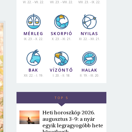
VI. 22. - VII. 22.
VII. 23. - VIII. 22.
VIII. 23. - IX. 22.
MÉRLEG
SKORPIÓ
NYILAS
IX. 23. - X. 22.
X. 23. - XI. 21.
XI. 22. - XII. 21.
BAK
VÍZÖNTŐ
HALAK
XII. 22. - I. 19.
I. 20. - II. 18.
II. 19. - III. 20.
TOP 5
Heti horoszkóp 2026.
augusztus 3-9: a nyár
egyik legragyogóbb hete
következik