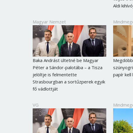
Aldi kihív
Magyar Nemzet
Mindmeg
Baka Andrást ültetné be Magyar
Megdöbbe
Péter a Sándor-palotába – a Tisza
szúnyogri
jelöltje is felmentette
papír kell
Strasbourgban a sortűzperek egyik
fő vádlottját
VG
Mindmeg