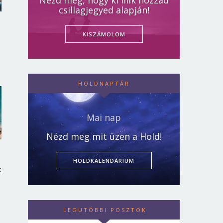
Nézd meg, hogy ki illik hozzád
csillagjegyed alapján!
KISZÁMOLOM
HOLDNAPTÁR
Mai nap
Nézd meg mit üzen a Hold!
HOLDKALENDÁRIUM
k
LEGUTÓBBI POSZTOK