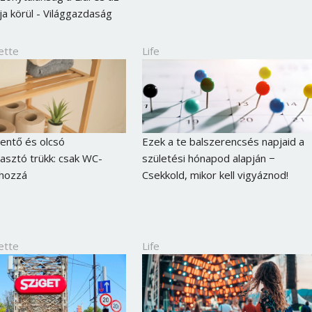
ója körül - Világgazdaság
ette
Life
ntő és olcsó
Ezek a te balszerencsés napjaid a
asztó trükk: csak WC-
születési hónapod alapján −
 hozzá
Csekkold, mikor kell vigyáznod!
ette
Life