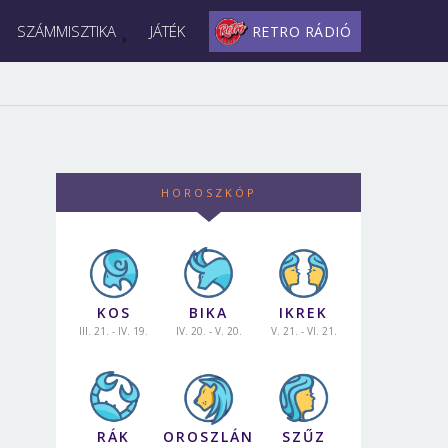
SZÁMMISZTIKA
JÁTÉK
RETRO RÁDIÓ
HOROSZKÓP
KOS
BIKA
IKREK
III. 21. - IV. 19.
IV. 20. - V. 20.
V. 21. - VI. 21.
RÁK
OROSZLÁN
SZŰZ