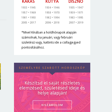
KAKAS
KUTYA
DISZNÓ
1933
1945
1934
1946
1935
1947
1957
1969
1958
1970
1959
1971
1981
1993
1982
1994
1983
1995
2005
2017
2006
2018
2007
2019
*Mivel Kínában a holdhónapok alapján
számolnak, ha januári, vagy februári
születésű vagy, kattints ide a csillagjegyed
pontosításához.
SZEMÉLYRE SZABOTT HOROSZKÓP
Készítsd el saját részletes
elemzésed, születésed ideje és
helye alapján!
KISZÁMOLOM