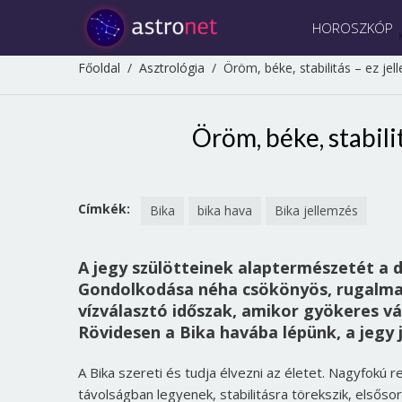
HOROSZKÓP
Főoldal
/
Asztrológia
/
Öröm, béke, stabilitás – ez jel
Öröm, béke, stabilit
Címkék:
Bika
bika hava
Bika jellemzés
A jegy szülötteinek alaptermészetét a 
Gondolkodása néha csökönyös, rugalmat
vízválasztó időszak, amikor gyökeres v
Rövidesen a Bika havába lépünk, a jegy 
A Bika szereti és tudja élvezni az életet. Nagyfokú rea
távolságban legyenek, stabilitásra törekszik, elsőso