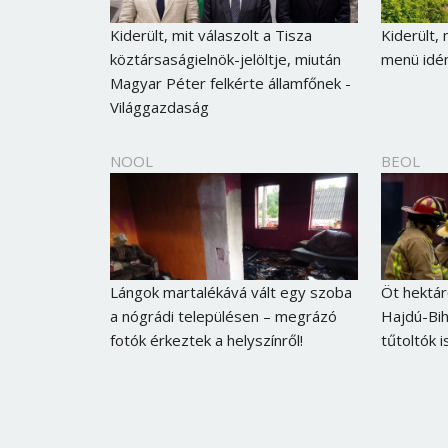
Kiderült, mit válaszolt a Tisza
Kiderült,
köztársaságielnök-jelöltje, miután
menü idén
Magyar Péter felkérte államfőnek -
Világgazdaság
NOOL
BEOL
Lángok martalékává vált egy szoba
Öt hektár
a nógrádi településen – megrázó
Hajdú-Bih
fotók érkeztek a helyszínről!
tűtoltók i