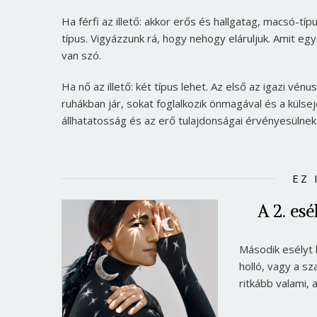
Ha férfi az illető: akkor erős és hallgatag, macsó-tí
típus. Vigyázzunk rá, hogy nehogy eláruljuk. Amit egy
van szó.
Ha nő az illető: két típus lehet. Az első az igazi vénu
ruhákban jár, sokat foglalkozik önmagával és a külse
állhatatosság és az erő tulajdonságai érvényesülnek
EZ 
A 2. es
Második esélyt h
holló, vagy a s
ritkább valami, 