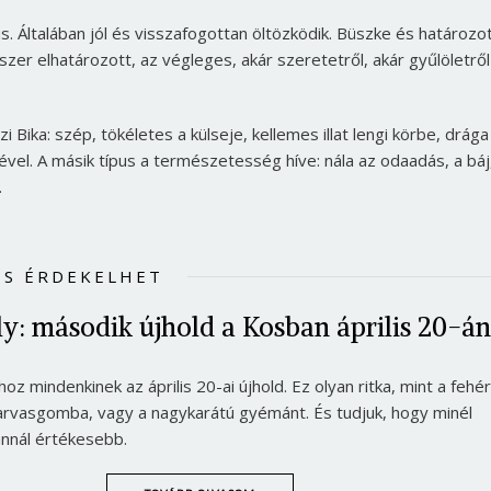
pus. Általában jól és visszafogottan öltözködik. Büszke és határozo
szer elhatározott, az végleges, akár szeretetről, akár gyűlöletről
szi Bika: szép, tökéletes a külseje, kellemes illat lengi körbe, drága
jével. A másik típus a természetesség híve: nála az odaadás, a báj
.
IS ÉRDEKELHET
ély: második újhold a Kosban április 20-án
Borsonline bejelentkezés
oz mindenkinek az április 20-ai újhold. Ez olyan ritka, mint a fehér
zarvasgomba, vagy a nagykarátú gyémánt. És tudjuk, hogy minél
E-mail cím vagy felhasználónév
annál értékesebb.