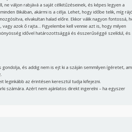
ll, ne váljon rabjává a saját célkitűzéseinek, és képes legyen a
nden Bikában, akármi is a célja. Lehet, hogy időbe telik, míg ráj
mozgósítva, elvakultan halad előre. Ekkor válik nagyon fontossá, 
, vagy azok ő rajta… Figyelembe kell vennie azt is, hogy milyen
sökönyösség idővel határozottsággá és ésszerűséggé szelídül, és 
 gondolja, és addig nem is ejt ki a száján semmilyen ígéretet, am
.
t leginkább az érintésen keresztül tudja kifejezni.
árki számára. Azért nem ajánlatos direkt ingerelni – ha egyszer