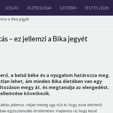
JÓSLÁS
ASZTROLÓGIA
EZOTÉRIA
TEST ÉS LÉLEK
lemzi a Bika jegyét
ás – ez jellemzi a Bika jegyét
derű, a belső béke és a nyugalom határozza meg.
lan lehet, ám minden Bika életében van egy
áltozáson megy át, és megtanulja az elengedést.
jellemzése következik.
litás jellemzi, céljait mindig úgy tűzi ki, hogy azok elérhető
rban egzisztenciális értelemben. Hajlamos rá, hogy kissé