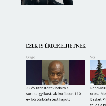
EZEK IS ÉRDEKELHETNEK
Origo
VG
22 év után ítélték halálra a
Rendkívüli
sorozatgyilkost, aki korábban 110
orosz Mer
év börtönbüntetést kapott
Basket Pl
teljes a b