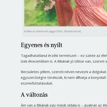
A Bika az életöröm jegye (fotó: Shutterstock)
Egyenes és nyílt
Tagadhatatlanul érzéki természet – ez szinte az élet
ízek élvezetében is. A Bikának jó ízlése van, szeret
Becsületes jellem, szereti néven nevezni a dolgokat
egyszerűségre törekszik, ki nem állhatja a bonyolult
eszmefuttatásokat.
A változás
Ám van a Bikának egy másik oldala is – gyakran az éle