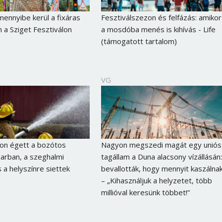
 mennyibe kerül a fixáras
Fesztiválszezon és felfázás: amikor
 a Sziget Fesztiválon
a mosdóba menés is kihívás - Life
(támogatott tartalom)
VG
on égett a bozótos
Nagyon megszedi magát egy uniós
arban, a szeghalmi
tagállam a Duna alacsony vízállásán:
s a helyszínre siettek
bevallották, hogy mennyit kaszálna
– „Kihasználjuk a helyzetet, több
millióval keresünk többet!”