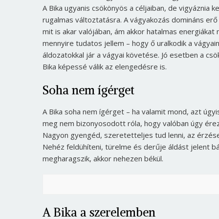
A Bika ugyanis csökönyös a céljaiban, de vigyáznia ke
rugalmas változtatásra. A vágyakozás domináns erő mi
mit is akar valójában, ám akkor hatalmas energiákat 
mennyire tudatos jellem – hogy ő uralkodik a vágyain
áldozatokkal jár a vágyai követése. Jó esetben a c
Bika képessé válik az elengedésre is.
Soha nem ígérget
A Bika soha nem ígérget – ha valamit mond, azt úgyis
meg nem bizonyosodott róla, hogy valóban úgy érez
Nagyon gyengéd, szeretetteljes tud lenni, az érzései
Nehéz feldühíteni, türelme és derűje áldást jelent b
megharagszik, akkor nehezen békül.
A Bika a szerelemben