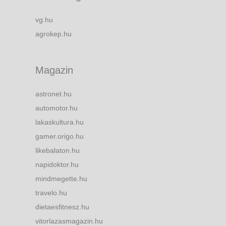
vg.hu
agrokep.hu
Magazin
astronet.hu
automotor.hu
lakaskultura.hu
gamer.origo.hu
likebalaton.hu
napidoktor.hu
mindmegette.hu
travelo.hu
dietaesfitnesz.hu
vitorlazasmagazin.hu