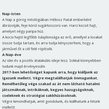
Nap-isten
A Nap a görög mitológiában Héliosz Fiatal emberként
ábrázolják, feje körül sugárkoszorú van. Harci kocsit hajt,
amelyet négy paripa húz.
A kocsi hajtó legfőbb tulajdonsága az erő, amellyel a lovakat
össze tudja tartani, és arra tudja kényszeríteni, hogy a
járművel őt a cél felé röpítsék.
A Nap-éve
Az idei év a pozitív átalakulás ideje lesz. Sokkal könnyebben
tudunk majd érvényesülni.
2017-ben lehetőséget kapunk arra, hogy kiálljunk az
igazunk mellett. Végre megtalálhatjuk önmagunkat.
Remélhetőleg vége szakad az át nem látható hatalmi
játszmáknak, intrikáknak, kegyes hazugságoknak,
cseleknek és stratégiai sakkhúzásoknak.
Végre kimondhatjuk, amit gondolunk, és kiállhatunk a hitünk
mellett!