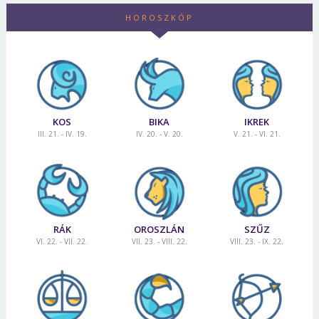
HOROSZKÓP
KOS
BIKA
IKREK
III. 21. - IV. 19.
IV. 20. - V. 20.
V. 21. - VI. 21.
RÁK
OROSZLÁN
SZŰZ
Borsonline bejelentkezés
VI. 22. - VII. 22.
VII. 23. - VIII. 22.
VIII. 23. - IX. 22.
E-mail cím vagy felhasználónév