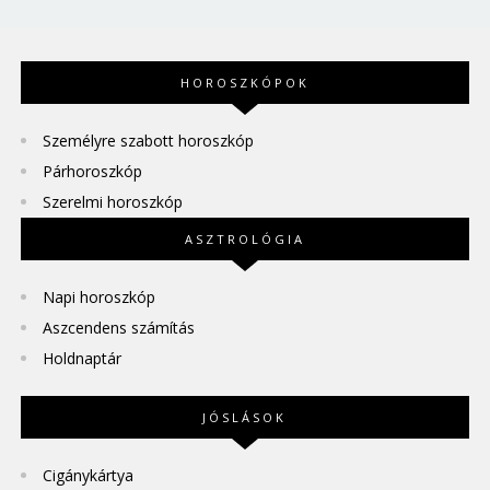
HOROSZKÓPOK
Személyre szabott horoszkóp
Párhoroszkóp
Szerelmi horoszkóp
ASZTROLÓGIA
Napi horoszkóp
Aszcendens számítás
Holdnaptár
JÓSLÁSOK
Cigánykártya