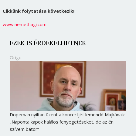
Cikkünk folytatása következik!
www.nemethagi.com
EZEK IS ÉRDEKELHETNEK
Origo
Dopeman nyíltan üzent a koncertjét lemondó Majkának:
„Naponta kapok halálos fenyegetéseket, de az én
szívem bátor”