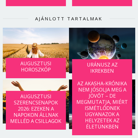
AJÁNLOTT TARTALMAK
AUGUSZTUSI
URÁNUSZ AZ
HOROSZKÓP
IKREKBEN
AZ AKASHA-KRÓNIKA
NEM JÓSOLJA MEG A
JÖVŐT – DE
AUGUSZTUSI
MEGMUTATJA, MIÉRT
SZERENCSENAPOK
ISMÉTLŐDNEK
2026: EZEKEN A
UGYANAZOK A
NAPOKON ÁLLNAK
HELYZETEK AZ
MELLÉD A CSILLAGOK
ÉLETÜNKBEN