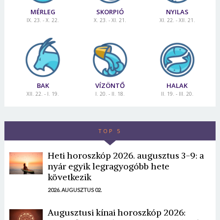
Jelszó
MÉRLEG
SKORPIÓ
NYILAS
IX. 23. - X. 22.
X. 23. - XI. 21.
XI. 22. - XII. 21.
Mégse
Bejelentkezés
BAK
VÍZÖNTŐ
HALAK
XII. 22. - I. 19.
I. 20. - II. 18.
II. 19. - III. 20.
TOP 5
Heti horoszkóp 2026. augusztus 3-9: a
nyár egyik legragyogóbb hete
következik
2026. AUGUSZTUS 02.
Augusztusi kínai horoszkóp 2026: