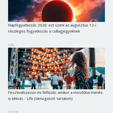
Napfogyatkozás 2026: ezt üzeni az augusztus 12-i
részleges fogyatkozás a csillagjegyeknek
Life
Fesztiválszezon és felfázás: amikor a mosdóba menés
is kihívás - Life (támogatott tartalom)
SZON