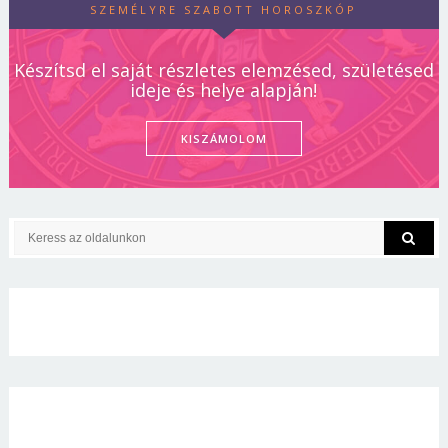
SZEMÉLYRE SZABOTT HOROSZKÓP
Készítsd el saját részletes elemzésed, születésed
ideje és helye alapján!
KISZÁMOLOM