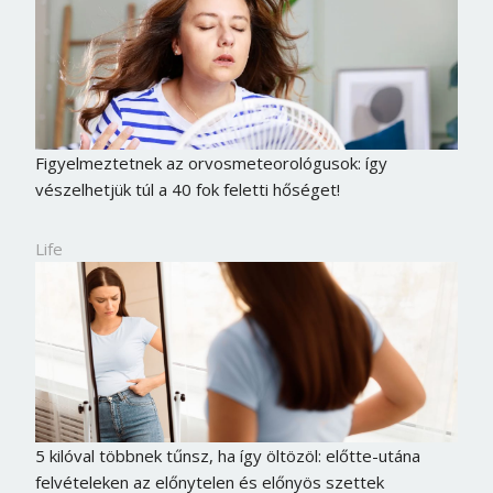
Figyelmeztetnek az orvosmeteorológusok: így
vészelhetjük túl a 40 fok feletti hőséget!
Life
5 kilóval többnek tűnsz, ha így öltözöl: előtte-utána
felvételeken az előnytelen és előnyös szettek