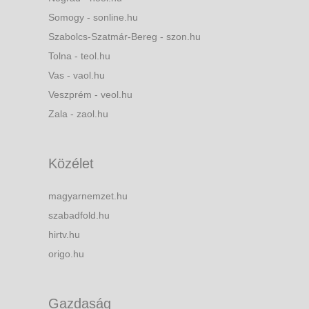
Somogy - sonline.hu
Szabolcs-Szatmár-Bereg - szon.hu
Tolna - teol.hu
Vas - vaol.hu
Veszprém - veol.hu
Zala - zaol.hu
Közélet
magyarnemzet.hu
szabadfold.hu
hirtv.hu
origo.hu
Gazdaság