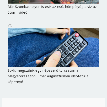
Már Szombathelyen is esik az eső, hömpölyög a víz az
úton - videó
VG
Sokk: megszűnik egy népszerű tv-csatorna
Magyarországon − már augusztusban elsötétül a
képernyő