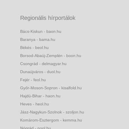
Regionális hírportálok
Bács-Kiskun - baon.hu
Baranya - bama.hu
Békés - beol.hu
Borsod-Abaúj-Zemplén - boon.hu
Csongrád - delmagyar.hu
Dunaújváros - duol.hu
Fejér - feol.hu
Győr-Moson-Sopron - kisalfold.hu
Hajdú-Bihar - haon.hu
Heves - heol.hu
Jász-Nagykun-Szolnok - szoljon.hu
Komárom-Esztergom - kemma.hu
Nógrád - nool.hu