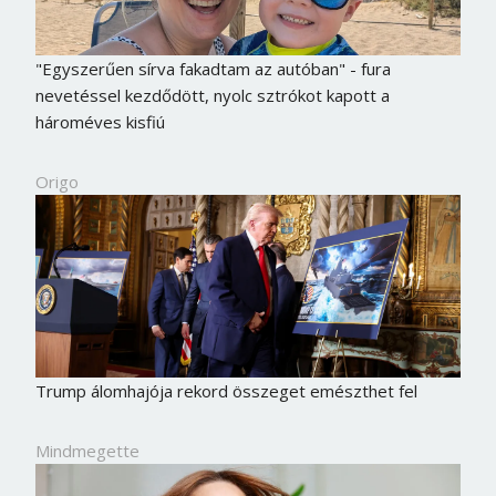
"Egyszerűen sírva fakadtam az autóban" - fura
nevetéssel kezdődött, nyolc sztrókot kapott a
hároméves kisfiú
Origo
Trump álomhajója rekord összeget emészthet fel
Mindmegette