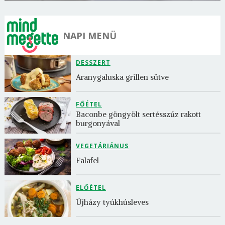
NAPI MENÜ
DESSZERT
Aranygaluska grillen sütve
FŐÉTEL
Baconbe göngyölt sertésszűz rakott 
burgonyával
VEGETÁRIÁNUS
Falafel
ELŐÉTEL
Újházy tyúkhúsleves