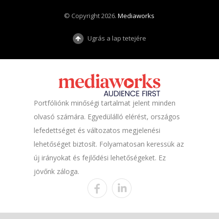
© Copyright 2026.
Mediaworks
Ugrás a lap tetejére
Portfóliónk minőségi tartalmat jelent minden
olvasó számára. Egyedülálló elérést, országos
lefedettséget és változatos megjelenési
lehetőséget biztosít. Folyamatosan keressük az
új irányokat és fejlődési lehetőségeket. Ez
jövőnk záloga.