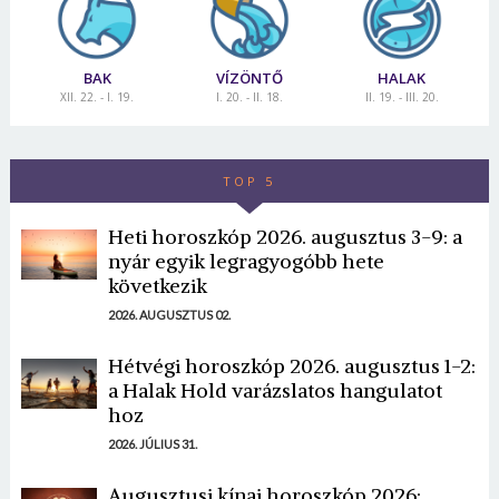
BAK
VÍZÖNTŐ
HALAK
XII. 22. - I. 19.
I. 20. - II. 18.
II. 19. - III. 20.
TOP 5
Heti horoszkóp 2026. augusztus 3-9: a
nyár egyik legragyogóbb hete
következik
2026. AUGUSZTUS 02.
Hétvégi horoszkóp 2026. augusztus 1-2:
a Halak Hold varázslatos hangulatot
hoz
2026. JÚLIUS 31.
Augusztusi kínai horoszkóp 2026: