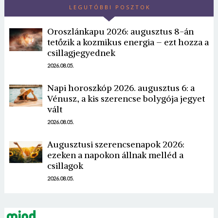
LEGUTÓBBI POSZTOK
Oroszlánkapu 2026: augusztus 8-án
tetőzik a kozmikus energia – ezt hozza a
csillagjegyednek
2026.08.05.
Napi horoszkóp 2026. augusztus 6: a
Borsonline bejelentkezés
Vénusz, a kis szerencse bolygója jegyet
vált
E-mail cím vagy felhasználónév
2026.08.05.
Augusztusi szerencsenapok 2026:
Jelszó
ezeken a napokon állnak melléd a
csillagok
2026.08.05.
Mégse
Bejelentkezés