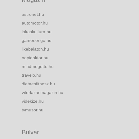
astronet.hu
automotor.hu
lakaskultura.hu
gamer.origo.hu
likebalaton.hu
napidoktor.hu
mindmegette.hu
travelo.hu
dietaesfitnesz.hu
vitorlazasmagazin.hu
videkize.hu
tvmusor.hu
Bulvár