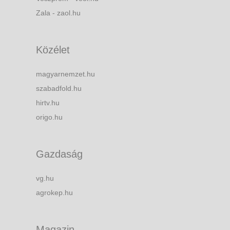
Zala - zaol.hu
Közélet
magyarnemzet.hu
szabadfold.hu
hirtv.hu
origo.hu
Gazdaság
vg.hu
agrokep.hu
Magazin