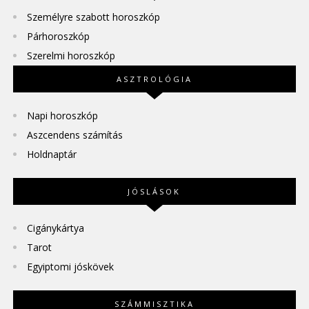
Személyre szabott horoszkóp
Párhoroszkóp
Szerelmi horoszkóp
ASZTROLÓGIA
Napi horoszkóp
Aszcendens számítás
Holdnaptár
JÓSLÁSOK
Cigánykártya
Tarot
Egyiptomi jóskövek
SZÁMMISZTIKA