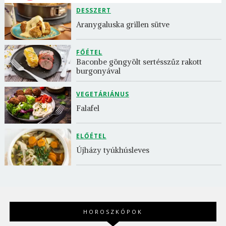
DESSZERT
Aranygaluska grillen sütve
FŐÉTEL
Baconbe göngyölt sertésszűz rakott 
burgonyával
VEGETÁRIÁNUS
Falafel
ELŐÉTEL
Újházy tyúkhúsleves
HOROSZKÓPOK