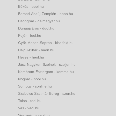
Békés - beol.hu
Borsod-Abaúj-Zemplén - boon.hu
Csongrád - delmagyar.hu
Dunaújváros - duol.hu
Fejér - feol.hu
Győr-Moson-Sopron - kisalfold.hu
Hajdú-Bihar - haon.hu
Heves - heol.hu
Jász-Nagykun-Szolnok - szoljon.hu
Komárom-Esztergom - kemma.hu
Nógrád - nool.hu
Somogy - sonline.hu
Szabolcs-Szatmár-Bereg - szon.hu
Tolna - teol.hu
Vas - vaol.hu
Veszprém - veol.hu