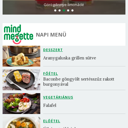
Görögdinnye-limonádé
NAPI MENÜ
DESSZERT
Aranygaluska grillen sütve
FŐÉTEL
Baconbe göngyölt sertésszűz rakott 
burgonyával
VEGETÁRIÁNUS
Falafel
ELŐÉTEL