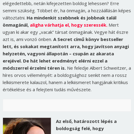
elégedettebb, netán kifejezetten boldog lehessen? Erre
semmi szükség. Többet ér, ha önmagán, a hozzáállásán képes
változtatni.
Ha mindenkit szebbnek és jobbnak talál
önmagánál,
aligha várhatja el, hogy szeressék.
Mert
ugyan ki akar egy „vacak” társat önmagának. Vegye hát észre
azt is, ami vonzó önben.
A Secret című könyv bestseller
lett, és sokakat megtanított arra, hogy javítson anyagi
helyzetén, vagyoni állapotán – csupán az akarata
erejével. De hát lehet eredményt elérni ezzel a
módszerrel érzelmi téren is.
Ne feledje Albert Schweitzer, a
híres orvos véleményét: a boldogsághoz senkit nem a rossz
lelkiismerete kalauzol, hanem a lelkiismeret hangjának kritikus
értékelése és a felejteni tudás művészete.
Az első, határozott lépés a
boldogság felé, hogy