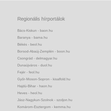
Regionális hírportálok
Bács-Kiskun - baon.hu
Baranya - bama.hu
Békés - beol.hu
Borsod-Abaúj-Zemplén - boon.hu
Csongrád - delmagyar.hu
Dunaújváros - duol.hu
Fejér - feol.hu
Győr-Moson-Sopron - kisalfold.hu
Hajdú-Bihar - haon.hu
Heves - heol.hu
Jász-Nagykun-Szolnok - szoljon.hu
Komárom-Esztergom - kemma.hu