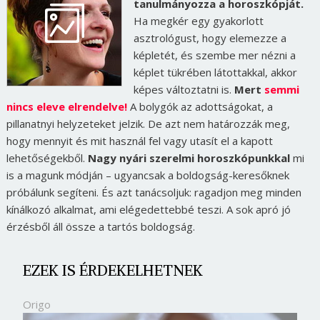
tanulmányozza a horoszkópját.
Ha megkér egy gyakorlott
asztrológust, hogy elemezze a
képletét, és szembe mer nézni a
képlet tükrében látottakkal, akkor
képes változtatni is.
Mert
semmi
nincs eleve elrendelve!
A bolygók az adottságokat, a
pillanatnyi helyzeteket jelzik. De azt nem határozzák meg,
hogy mennyit és mit használ fel vagy utasít el a kapott
lehetőségekből.
Nagy nyári szerelmi horoszkópunkkal
mi
is a magunk módján – ugyancsak a boldogság-keresőknek
próbálunk segíteni. És azt tanácsoljuk: ragadjon meg minden
kínálkozó alkalmat, ami elégedettebbé teszi. A sok apró jó
érzésből áll össze a tartós boldogság.
EZEK IS ÉRDEKELHETNEK
Origo