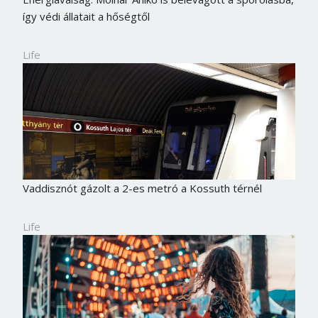
így védi állatait a hőségtől
Life
Vaddisznót gázolt a 2-es metró a Kossuth térnél
Life