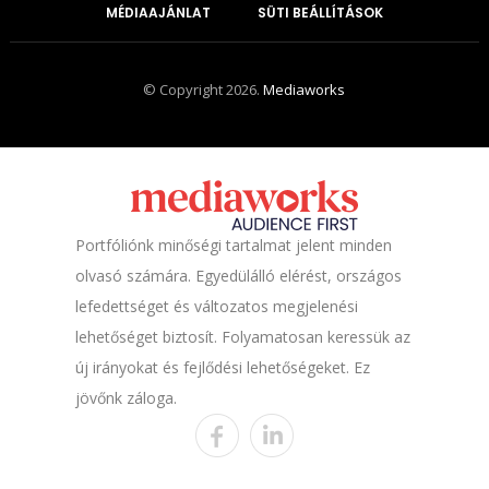
MÉDIAAJÁNLAT
SÜTI BEÁLLÍTÁSOK
© Copyright 2026.
Mediaworks
Portfóliónk minőségi tartalmat jelent minden
olvasó számára. Egyedülálló elérést, országos
lefedettséget és változatos megjelenési
lehetőséget biztosít. Folyamatosan keressük az
új irányokat és fejlődési lehetőségeket. Ez
jövőnk záloga.