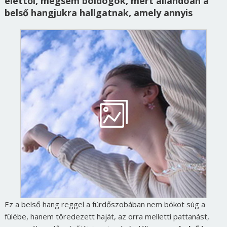
élettől, mégsem boldogok, mert állandóan a
belső hangjukra hallgatnak, amely annyis
Ez a belső hang reggel a fürdőszobában nem bókot súg a
fülébe, hanem töredezett haját, az orra melletti pattanást,