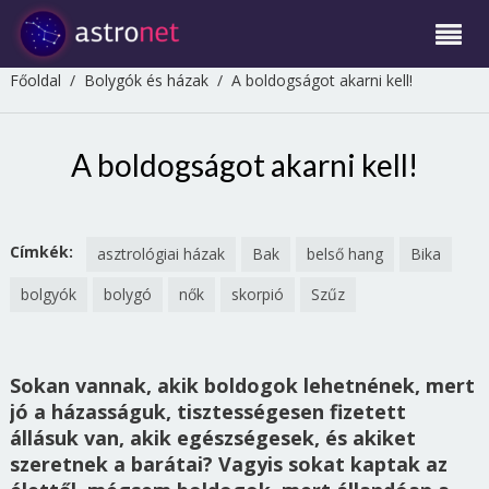
Főoldal
/
Bolygók és házak
/
A boldogságot akarni kell!
A boldogságot akarni kell!
Címkék:
asztrológiai házak
Bak
belső hang
Bika
bolgyók
bolygó
nők
skorpió
Szűz
Sokan vannak, akik boldogok lehetnének, mert
jó a házasságuk, tisztességesen fizetett
állásuk van, akik egészségesek, és akiket
szeretnek a barátai? Vagyis sokat kaptak az