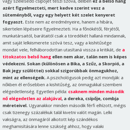
vagy szélesedő csípőjét teszi szóvá, délben
ez a belső hang
azért figyelmezteti, mert kedve szerint vesz a
süteményből, vagy egy helyett két szelet kenyeret
fogyaszt.
Este nem az eredményeire, hanem a hibára,
sikertelen lépéseire figyelmezteti. Ha a főnökétől, férjétől,
munkatársaitól, barátaitól csak a töredékét hallaná mindannak,
amit saját lelkiismerete szóvá tesz, vagy a kishitűsége
mondat vele, felháborodottan utasítaná vissza a kritikát, de
a
titokzatos belső hang
ellen nem akar, talán nem is képes
védekezni.
Sokan (különösen a Bika, a Szűz, a Skorpió, a
Bak jegy szülöttei) sokkal szigorúbbak önmagukhoz,
mint az ellenségeik.
A pszichológusok pedig azt mondják: a
nőkben él erősebben a kishitűség, az önmagukkal szembeni
elégedetlenség. Egyetlen példa:
csaknem minden második
nő elégedetlen az alakjával
, a dereka, csípője, combja
méreteivel.
Ugyanakkor minden második férfi elhízott, mégis
csak tizenegy százalékuk talál kivetni valót magán.
Lelki
vakságra, az önmagáról alkotott kép szándékos
meghamisítására lenne szükség ahhoz, hogy valaki