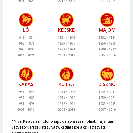
2011
2023
2012
2024
2013
2025
LÓ
KECSKE
MAJOM
1942
1954
1931
1943
1932
1944
1966
1978
1955
1967
1956
1968
1990
2002
1979
1991
1980
1992
2014
2026
2003
2015
2004
2016
KAKAS
KUTYA
DISZNÓ
1933
1945
1934
1946
1935
1947
1957
1969
1958
1970
1959
1971
1981
1993
1982
1994
1983
1995
2005
2017
2006
2018
2007
2019
*Mivel Kínában a holdhónapok alapján számolnak, ha januári,
vagy februári születésű vagy, kattints ide a csillagjegyed