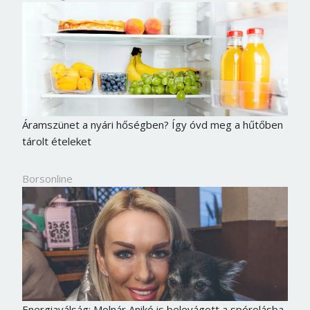
Áramszünet a nyári hőségben? Így óvd meg a hűtőben
tárolt ételeket
Borsonline
Energiaválság: Molnár Anikó is belevágott a spórolásba,