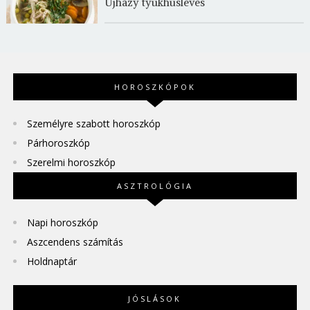
Újházy tyúkhúsleves
HOROSZKÓPOK
Személyre szabott horoszkóp
Párhoroszkóp
Szerelmi horoszkóp
ASZTROLÓGIA
Napi horoszkóp
Aszcendens számítás
Holdnaptár
JÓSLÁSOK