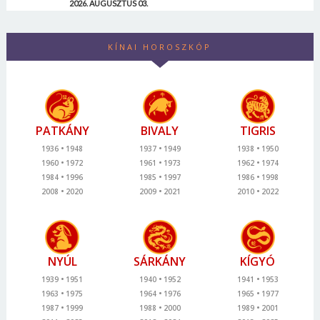
2026. AUGUSZTUS 03.
KÍNAI HOROSZKÓP
PATKÁNY
BIVALY
TIGRIS
1936
1948
1937
1949
1938
1950
1960
1972
1961
1973
1962
1974
1984
1996
1985
1997
1986
1998
2008
2020
2009
2021
2010
2022
NYÚL
SÁRKÁNY
KÍGYÓ
1939
1951
1940
1952
1941
1953
1963
1975
1964
1976
1965
1977
1987
1999
1988
2000
1989
2001