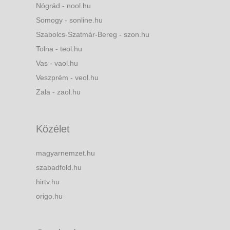
Nógrád - nool.hu
Somogy - sonline.hu
Szabolcs-Szatmár-Bereg - szon.hu
Tolna - teol.hu
Vas - vaol.hu
Veszprém - veol.hu
Zala - zaol.hu
Közélet
magyarnemzet.hu
szabadfold.hu
hirtv.hu
origo.hu