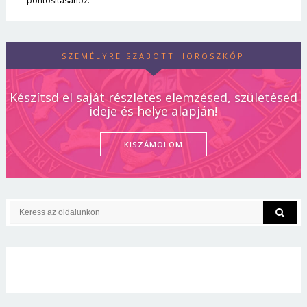
pontosításához.
SZEMÉLYRE SZABOTT HOROSZKÓP
Készítsd el saját részletes elemzésed, születésed
ideje és helye alapján!
KISZÁMOLOM