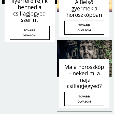
ilyen erő rejlik
A Belső
benned a
gyermek a
csillagjegyed
horoszkópban
szerint
TOVÁBB
OLVASOM
TOVÁBB
OLVASOM
Maja horoszkóp
– neked mi a
maja
csillagjegyed?
Borsonline bejelentkezés
TOVÁBB
E-mail cím vagy felhasználónév
OLVASOM