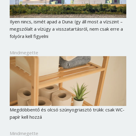
Ilyen nincs, ismét apad a Duna: így áll most a vízszint –
megszólalt a vízügy a visszatartásról, nem csak erre a
folyóra kell figyelni
Mindmegette
Megdöbbentő és olcsó szúnyogriasztó trükk: csak WC-
papír kell hozzá
Mindmegette