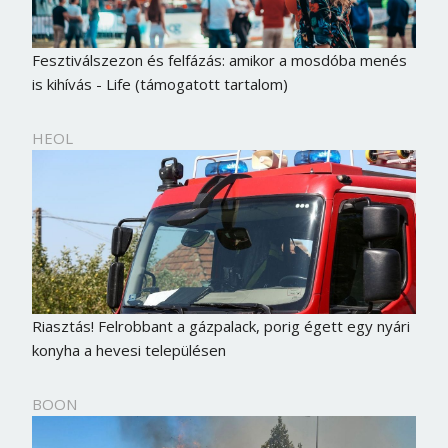
Fesztiválszezon és felfázás: amikor a mosdóba menés
is kihívás - Life (támogatott tartalom)
HEOL
Riasztás! Felrobbant a gázpalack, porig égett egy nyári
konyha a hevesi településen
BOON