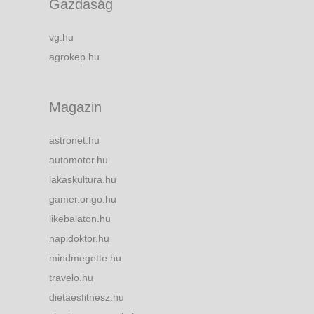
Gazdaság
vg.hu
agrokep.hu
Magazin
astronet.hu
automotor.hu
lakaskultura.hu
gamer.origo.hu
likebalaton.hu
napidoktor.hu
mindmegette.hu
travelo.hu
dietaesfitnesz.hu