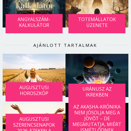
ANGYALSZÁM-
TOTEMÁLLATOK
KALKULÁTOR
ÜZENETE
AJÁNLOTT TARTALMAK
AUGUSZTUSI
URÁNUSZ AZ
HOROSZKÓP
IKREKBEN
AZ AKASHA-KRÓNIKA
NEM JÓSOLJA MEG A
JÖVŐT – DE
AUGUSZTUSI
MEGMUTATJA, MIÉRT
SZERENCSENAPOK
ISMÉTLŐDNEK
2026: EZEKEN A