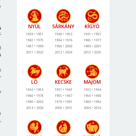
aszol
NYÚL
SÁRKÁNY
KÍGYÓ
ztiválszezon
1939
1951
1940
1952
1941
1953
1963
1975
1964
1976
1965
1977
1987
1999
1988
2000
1989
2001
fázás:
2011
2023
2012
2024
2013
2025
kor
sdóba
nés
LÓ
KECSKE
MAJOM
1942
1954
1931
1943
1932
1944
ívás
1966
1978
1955
1967
1956
1968
1990
2002
1979
1991
1980
1992
2014
2026
2003
2015
2004
2016
mogatott
t
talom)