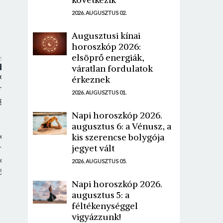
.
2026. AUGUSZTUS 02.
Augusztusi kínai
horoszkóp 2026:
elsöprő energiák,
tte
sonline
váratlan fordulatok
réb
érkeznek
más
2026. AUGUSZTUS 01.
gált
Napi horoszkóp 2026.
a
augusztus 6: a Vénusz, a
jedő
kis szerencse bolygója
jegyet vált
rre:
ndorodom
2026. AUGUSZTUS 05.
ől”
Napi horoszkóp 2026.
augusztus 5: a
féltékenységgel
ó
vigyázzunk!
ket