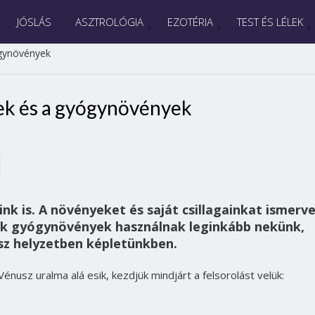
JÓSLÁS
ASZTROLÓGIA
EZOTÉRIA
TEST ÉS LÉLEK
ógynövények
yek és a gyógynövények
nk is. A növényeket és saját csillagainkat ismerve
ik gyógynövények használnak leginkább nekünk,
ssz helyzetben képletünkben.
nusz uralma alá esik, kezdjük mindjárt a felsorolást velük: