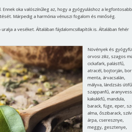
. Ennek oka valószínűleg az, hogy a gyógyuláshoz a legfontosabb
ését. Márpedig a harmónia vénuszi fogalom és minőség.
ralja a veséket. Általában fájdalomcsillapítók is. Általában fehér
Növények és gyógyfü
orvosi ziliz, szagos m
cickafark, palástfű,
atracél, bojtorján, bo
menta, árvacsalán,
mályva, lándzsás útifű
szappanfű, aranyvess
kakukkfű, mandula,
barack, füge, eper, sz
alma, őszibarack, szilv
árpa, cseresznye,
meggy, gesztenye,