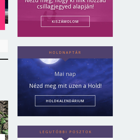
Nézd meg, hogy ki illik hozzád
T
csillagjegyed alapján!
KISZÁMOLOM
HOLDNAPTÁR
Mai nap
Nézd meg mit üzen a Hold!
HOLDKALENDÁRIUM
LEGUTÓBBI POSZTOK