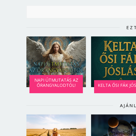
EZ
NAPI ÚTMUTATÁS AZ
ŐRANGYALODTÓL!
KELTA ŐSI FÁK JÓ
AJÁN