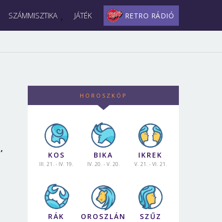
SZÁMMISZTIKA
JÁTÉK
RETRO RÁDIÓ
HOROSZKÓP
,
KOS
BIKA
IKREK
III. 21. - IV. 19.
IV. 20. - V. 20.
V. 21. - VI. 21.
RÁK
OROSZLÁN
SZŰZ