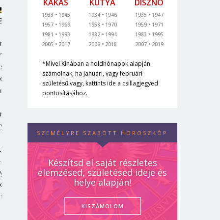
KAKAS
KUTYA
DISZNÓ
1933
1945
1934
1946
1935
1947
jöttek
1957
1969
1958
1970
1959
1971
1981
1993
1982
1994
1983
1995
ásra
manyagárak:
2005
2017
2006
2018
2007
2019
n
*Mivel Kínában a holdhónapok alapján
cs,
számolnak, ha januári, vagy februári
héz
születésű vagy, kattints ide a csillagjegyed
i
pontosításához.
münknek,
gy
SZEMÉLYRE SZABOTT HOROSZKÓP
ténik
–
Készítsd el saját részletes
elemzésed, születésed ideje és
yiért
helye alapján!
kolhatunk
tektől
KISZÁMOLOM