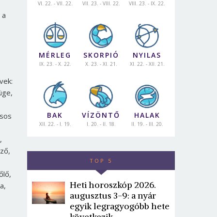
VI. 22. - VII. 22.
VII. 23. - VIII. 22.
VIII. 23. - IX. 22.
 a
MÉRLEG
SKORPIÓ
NYILAS
IX. 23. - X. 22.
X. 23. - XI. 21.
XI. 22. - XII. 21.
vek:
üge,
BAK
VÍZÖNTŐ
HALAK
rsos
XII. 22. - I. 19.
I. 20. - II. 18.
II. 19. - III. 20.
,
ző,
TOP 5
őlő,
Heti horoszkóp 2026.
a,
augusztus 3-9: a nyár
egyik legragyogóbb hete
következik