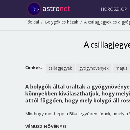
HOROSZKÓP
Főoldal
/
Bolygók és házak
/
A csillagjegyek és a gy
A csillagjeg
Címkék:
csillagjegyek
gyógynövények
május
A bolygók által uraltak a gyógynövényei
könnyebben kiválaszthatjuk, hogy mely
attól függően, hogy mely bolygó áll ro
Minthogy most épp a Bika jegyében járunk, amely a Vé
VÉNUSZ NÖVÉNYEI