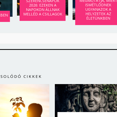
MEGMUTATJA, MIÉR
SZERENCSENAPOK
ISMÉTLŐDNEK
2026: EZEKEN A
UGYANAZOK A
NAPOKON ÁLLNAK
HELYZETEK AZ
MELLÉD A CSILLAGOK
KBEN
ÉLETÜNKBEN
CSOLÓDÓ CIKKEK