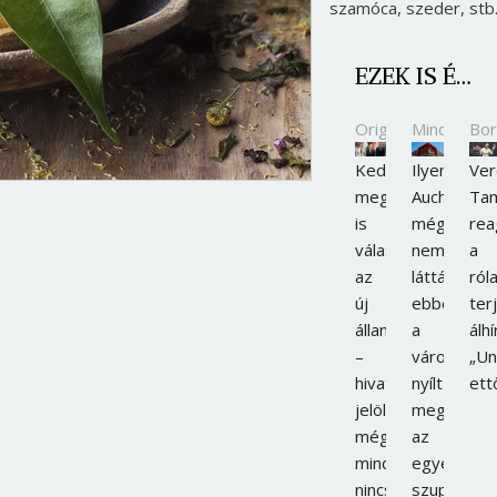
szamóca, szeder, stb
EZEK IS ÉRDEKELHETNEK
Origo
Mindmege
Bor
Kedden
Ilyen
Ve
meg
Auchant
Ta
is
még
rea
választják
nem
a
az
láttál:
ról
új
ebben
ter
államfőt
a
álhí
–
városban
„U
hivatalos
nyílt
ett
jelölt
meg
még
az
mindig
egyedüláll
nincs
szupermar