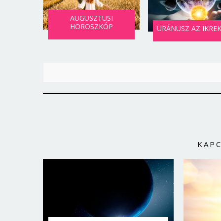
AUGUSZTUSI
HOROSZKÓP
URÁNUSZ AZ IKRE
KAP