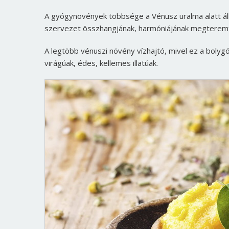
A gyógynövények többsége a Vénusz uralma alatt áll
szervezet összhangjának, harmóniájának megteremt
A legtöbb vénuszi növény vízhajtó, mivel ez a bolygó u
virágúak, édes, kellemes illatúak.