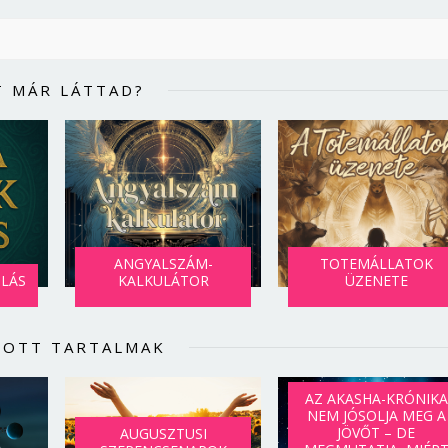
T MÁR LÁTTAD?
ANGYALSZÁM-
TOTEMÁLLATOK
SLÁS
KALKULÁTOR
ÜZENETE
LOTT TARTALMAK
AZ AKASHA-KRÓNIKA
NEM JÓSOLJA MEG A
JÖVŐT – DE
AUGUSZTUSI