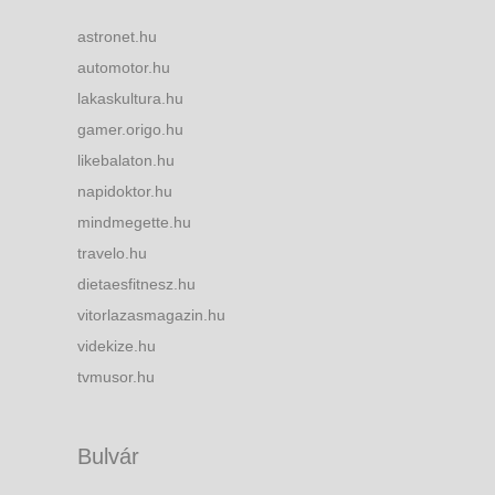
astronet.hu
automotor.hu
lakaskultura.hu
gamer.origo.hu
likebalaton.hu
napidoktor.hu
mindmegette.hu
travelo.hu
dietaesfitnesz.hu
vitorlazasmagazin.hu
videkize.hu
tvmusor.hu
Bulvár