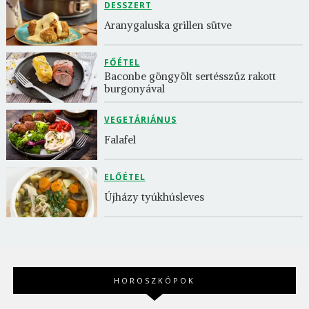
DESSZERT
Aranygaluska grillen sütve
FŐÉTEL
Baconbe göngyölt sertésszűz rakott 
burgonyával
VEGETÁRIÁNUS
Falafel
ELŐÉTEL
Újházy tyúkhúsleves
HOROSZKÓPOK