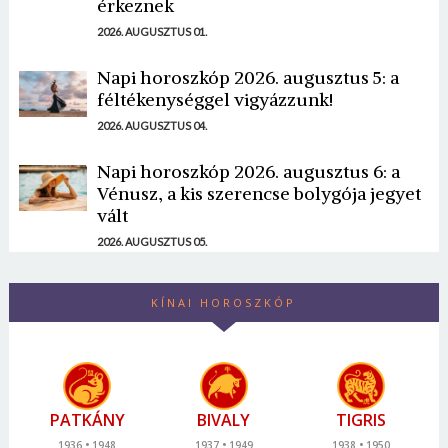
érkeznek
2026. AUGUSZTUS 01.
Napi horoszkóp 2026. augusztus 5: a
féltékenységgel vigyázzunk!
2026. AUGUSZTUS 04.
Napi horoszkóp 2026. augusztus 6: a
Vénusz, a kis szerencse bolygója jegyet
vált
2026. AUGUSZTUS 05.
KÍNAI HOROSZKÓP
PATKÁNY
BIVALY
TIGRIS
1936
1948
1937
1949
1938
1950