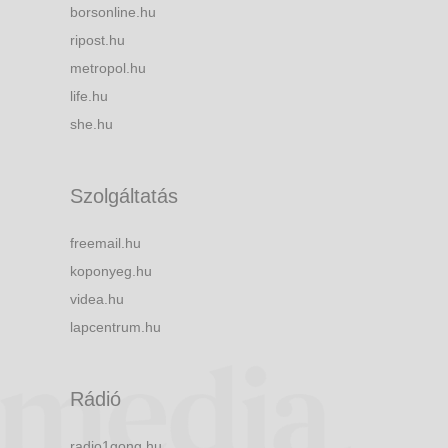
borsonline.hu
ripost.hu
metropol.hu
life.hu
she.hu
Szolgáltatás
freemail.hu
koponyeg.hu
videa.hu
lapcentrum.hu
Rádió
radio1gong.hu