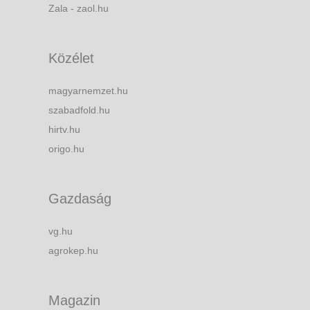
Zala - zaol.hu
Közélet
magyarnemzet.hu
szabadfold.hu
hirtv.hu
origo.hu
Gazdaság
vg.hu
agrokep.hu
Magazin