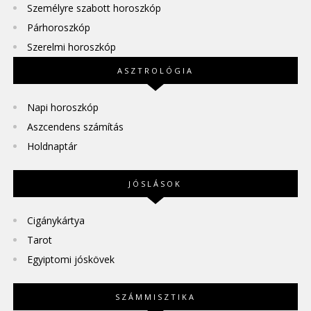
Személyre szabott horoszkóp
Párhoroszkóp
Szerelmi horoszkóp
ASZTROLÓGIA
Napi horoszkóp
Aszcendens számítás
Holdnaptár
JÓSLÁSOK
Cigánykártya
Tarot
Egyiptomi jóskövek
SZÁMMISZTIKA