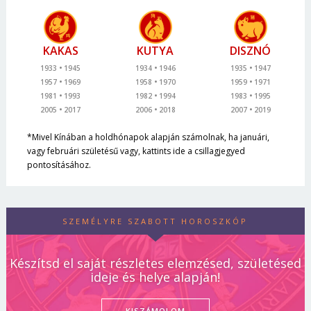
KAKAS
KUTYA
DISZNÓ
1933
1945
1934
1946
1935
1947
1957
1969
1958
1970
1959
1971
1981
1993
1982
1994
1983
1995
2005
2017
2006
2018
2007
2019
*Mivel Kínában a holdhónapok alapján számolnak, ha januári,
vagy februári születésű vagy, kattints ide a csillagjegyed
pontosításához.
SZEMÉLYRE SZABOTT HOROSZKÓP
Készítsd el saját részletes elemzésed, születésed
ideje és helye alapján!
KISZÁMOLOM