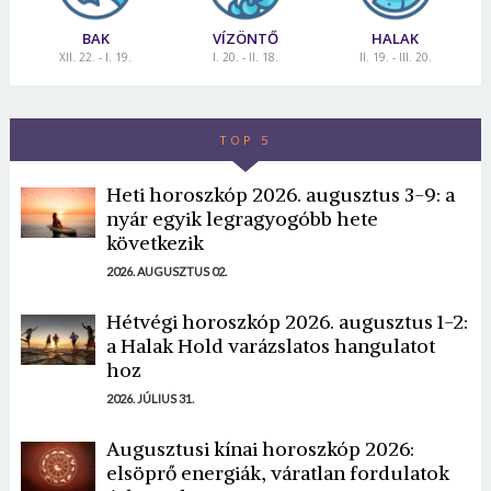
BAK
VÍZÖNTŐ
HALAK
XII. 22. - I. 19.
I. 20. - II. 18.
II. 19. - III. 20.
TOP 5
Heti horoszkóp 2026. augusztus 3-9: a
nyár egyik legragyogóbb hete
következik
2026. AUGUSZTUS 02.
Hétvégi horoszkóp 2026. augusztus 1-2:
a Halak Hold varázslatos hangulatot
hoz
2026. JÚLIUS 31.
Augusztusi kínai horoszkóp 2026:
elsöprő energiák, váratlan fordulatok