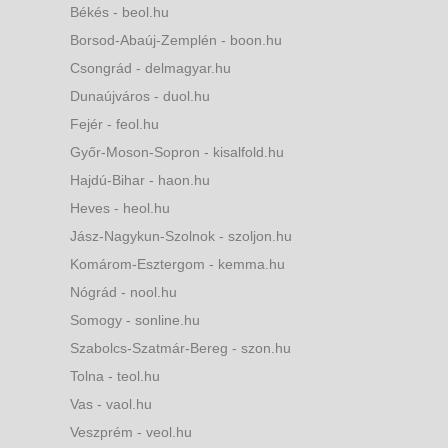
Békés - beol.hu
Borsod-Abaúj-Zemplén - boon.hu
Csongrád - delmagyar.hu
Dunaújváros - duol.hu
Fejér - feol.hu
Győr-Moson-Sopron - kisalfold.hu
Hajdú-Bihar - haon.hu
Heves - heol.hu
Jász-Nagykun-Szolnok - szoljon.hu
Komárom-Esztergom - kemma.hu
Nógrád - nool.hu
Somogy - sonline.hu
Szabolcs-Szatmár-Bereg - szon.hu
Tolna - teol.hu
Vas - vaol.hu
Veszprém - veol.hu