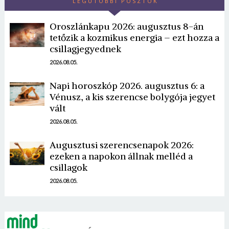
LEGUTÓBBI POSZTOK
Oroszlánkapu 2026: augusztus 8-án
tetőzik a kozmikus energia – ezt hozza a
csillagjegyednek
2026.08.05.
Napi horoszkóp 2026. augusztus 6: a
Borsonline bejelentkezés
Vénusz, a kis szerencse bolygója jegyet
vált
E-mail cím vagy felhasználónév
2026.08.05.
Augusztusi szerencsenapok 2026:
Jelszó
ezeken a napokon állnak melléd a
csillagok
2026.08.05.
Mégse
Bejelentkezés