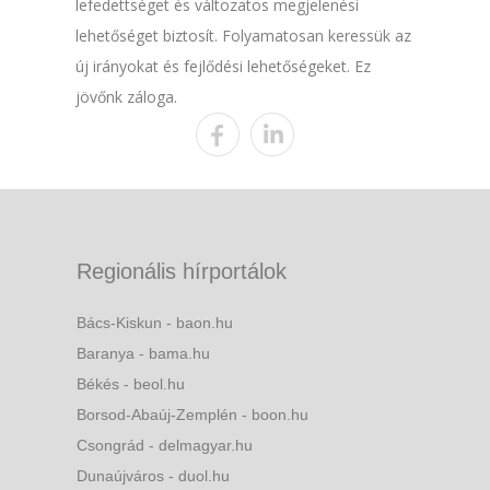
lefedettséget és változatos megjelenési
lehetőséget biztosít. Folyamatosan keressük az
új irányokat és fejlődési lehetőségeket. Ez
jövőnk záloga.
Regionális hírportálok
Bács-Kiskun - baon.hu
Baranya - bama.hu
Békés - beol.hu
Borsod-Abaúj-Zemplén - boon.hu
Csongrád - delmagyar.hu
Dunaújváros - duol.hu