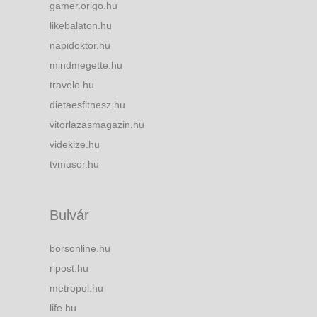
gamer.origo.hu
likebalaton.hu
napidoktor.hu
mindmegette.hu
travelo.hu
dietaesfitnesz.hu
vitorlazasmagazin.hu
videkize.hu
tvmusor.hu
Bulvár
borsonline.hu
ripost.hu
metropol.hu
life.hu