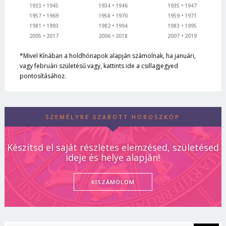
1933
1945
1934
1946
1935
1947
1957
1969
1958
1970
1959
1971
1981
1993
1982
1994
1983
1995
2005
2017
2006
2018
2007
2019
*Mivel Kínában a holdhónapok alapján számolnak, ha januári,
vagy februári születésű vagy, kattints ide a csillagjegyed
pontosításához.
SZEMÉLYRE SZABOTT HOROSZKÓP
Készítsd el saját részletes elemzésed, születésed
ideje és helye alapján!
KISZÁMOLOM