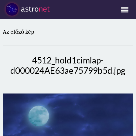
Az előző kép
4512_hold1cimlap-
d000024AE63ae75799b5d.jpg