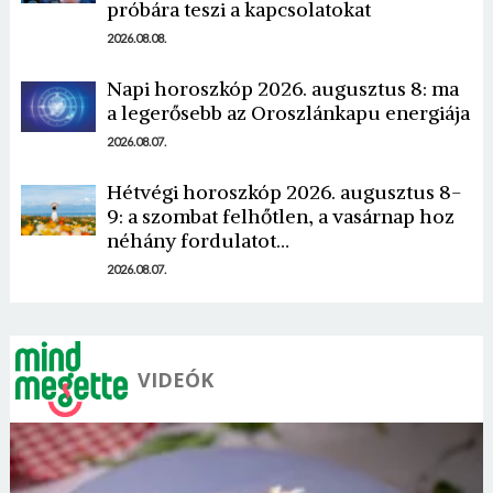
próbára teszi a kapcsolatokat
2026.08.08.
Napi horoszkóp 2026. augusztus 8: ma
a legerősebb az Oroszlánkapu energiája
Borsonline bejelentkezés
2026.08.07.
E-mail cím vagy felhasználónév
Hétvégi horoszkóp 2026. augusztus 8-
9: a szombat felhőtlen, a vasárnap hoz
néhány fordulatot…
Jelszó
2026.08.07.
Mégse
Bejelentkezés
VIDEÓK