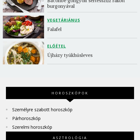
Baconbe göngyölt sertésszűz rakott 
burgonyával
VEGETÁRIÁNUS
Falafel
ELŐÉTEL
Újházy tyúkhúsleves
HOROSZKÓPOK
Személyre szabott horoszkóp
Párhoroszkóp
Szerelmi horoszkóp
ASZTROLÓGIA