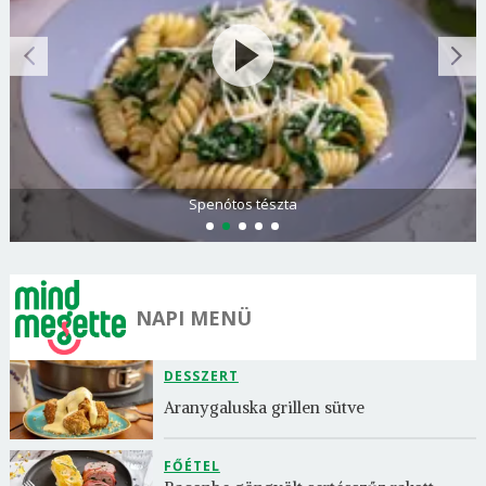
Spenótos tészta
NAPI MENÜ
DESSZERT
Aranygaluska grillen sütve
FŐÉTEL