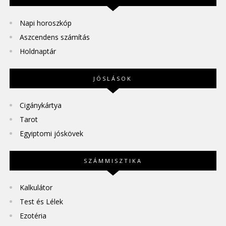
Napi horoszkóp
Aszcendens számítás
Holdnaptár
JÓSLÁSOK
Cigánykártya
Tarot
Egyiptomi jóskövek
SZÁMMISZTIKA
Kalkulátor
Test és Lélek
Ezotéria