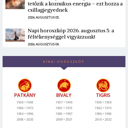
tetőzik a kozmikus energia – ezt hozza a
csillagjegyednek
2026. AUGUSZTUS 05.
Napi horoszkóp 2026. augusztus 5: a
féltékenységgel vigyázzunk!
2026. AUGUSZTUS 04.
KÍNAI HOROSZKÓP
PATKÁNY
BIVALY
TIGRIS
1936
1948
1937
1949
1938
1950
1960
1972
1961
1973
1962
1974
1984
1996
1985
1997
1986
1998
2008
2020
2009
2021
2010
2022