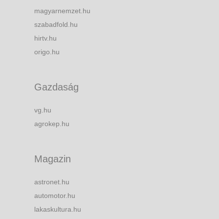
magyarnemzet.hu
szabadfold.hu
hirtv.hu
origo.hu
Gazdaság
vg.hu
agrokep.hu
Magazin
astronet.hu
automotor.hu
lakaskultura.hu