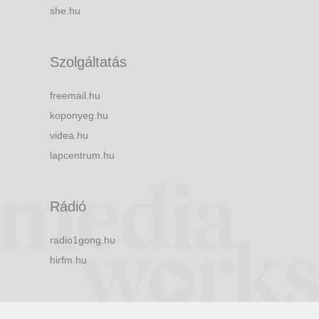
she.hu
Szolgáltatás
freemail.hu
koponyeg.hu
videa.hu
lapcentrum.hu
Rádió
radio1gong.hu
hirfm.hu