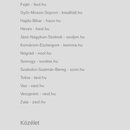
Fejér - feol.hu
Győr-Moson-Sopron - kisalfold.hu
Hajdú-Bihar - haon.hu
Heves - heol.hu
Jász-Nagykun-Szolnok - szoljon.hu
Komárom-Esztergom - kemma.hu
Nógrád - nool.hu
Somogy - sonline.hu
Szabolcs-Szatmár-Bereg - szon.hu
Tolna - teol.hu
Vas - vaol.hu
Veszprém - veol.hu
Zala - zaol.hu
Közélet