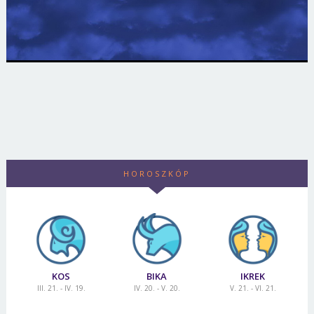
HOROSZKÓP
KOS
BIKA
IKREK
III. 21. - IV. 19.
IV. 20. - V. 20.
V. 21. - VI. 21.