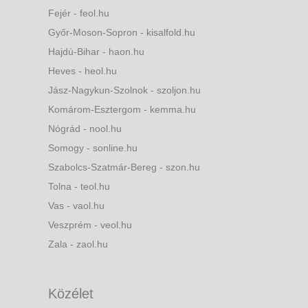
Fejér - feol.hu
Győr-Moson-Sopron - kisalfold.hu
Hajdú-Bihar - haon.hu
Heves - heol.hu
Jász-Nagykun-Szolnok - szoljon.hu
Komárom-Esztergom - kemma.hu
Nógrád - nool.hu
Somogy - sonline.hu
Szabolcs-Szatmár-Bereg - szon.hu
Tolna - teol.hu
Vas - vaol.hu
Veszprém - veol.hu
Zala - zaol.hu
Közélet