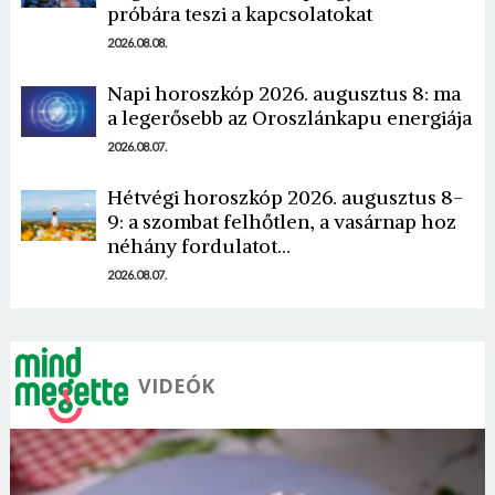
próbára teszi a kapcsolatokat
2026.08.08.
Napi horoszkóp 2026. augusztus 8: ma
a legerősebb az Oroszlánkapu energiája
Borsonline bejelentkezés
2026.08.07.
E-mail cím vagy felhasználónév
Hétvégi horoszkóp 2026. augusztus 8-
9: a szombat felhőtlen, a vasárnap hoz
néhány fordulatot…
Jelszó
2026.08.07.
Mégse
Bejelentkezés
VIDEÓK