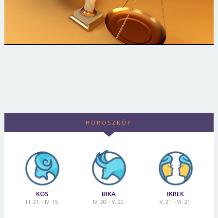
HOROSZKÓP
KOS
BIKA
IKREK
III. 21. - IV. 19.
IV. 20. - V. 20.
V. 21. - VI. 21.