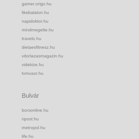
gamer.origo.hu
likebalaton.hu
napidoktor.hu
mindmegette.hu
travelo.hu
dietaesfitnesz.hu
vitorlazasmagazin.hu
videkize.hu
tvmusor.hu
Bulvár
borsonline.hu
ripost.hu
metropol.hu
life.hu