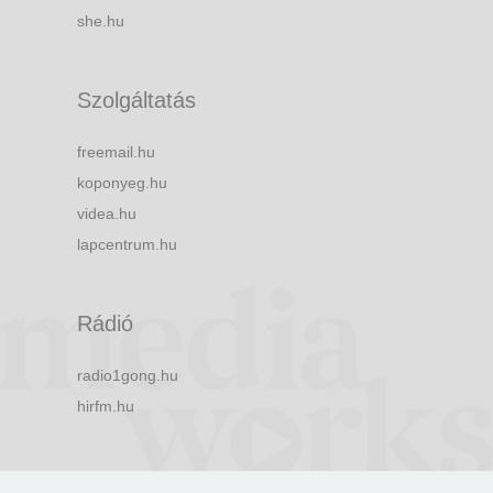
she.hu
Szolgáltatás
freemail.hu
koponyeg.hu
videa.hu
lapcentrum.hu
Rádió
radio1gong.hu
hirfm.hu