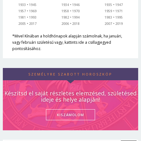
1933
1945
1934
1946
1935
1947
1957
1969
1958
1970
1959
1971
1981
1993
1982
1994
1983
1995
2005
2017
2006
2018
2007
2019
*Mivel Kínában a holdhónapok alapján számolnak, ha januári,
vagy februári születésű vagy, kattints ide a csillagjegyed
pontosításához.
SZEMÉLYRE SZABOTT HOROSZKÓP
Készítsd el saját részletes elemzésed, születésed
ideje és helye alapján!
KISZÁMOLOM