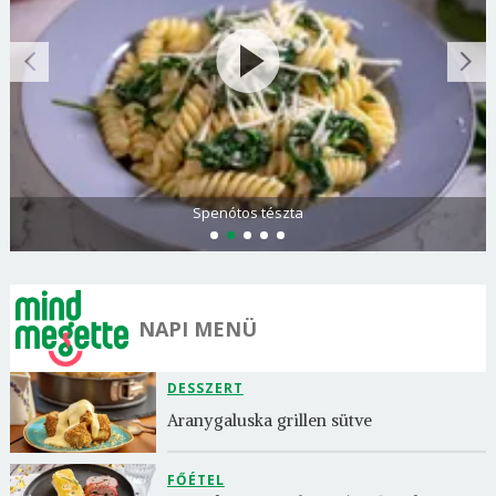
Spenótos tészta
NAPI MENÜ
DESSZERT
Aranygaluska grillen sütve
FŐÉTEL