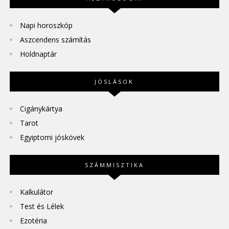
Napi horoszkóp
Aszcendens számítás
Holdnaptár
JÓSLÁSOK
Cigánykártya
Tarot
Egyiptomi jóskövek
SZÁMMISZTIKA
Kalkulátor
Test és Lélek
Ezotéria