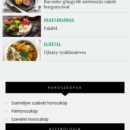
Baconbe göngyölt sertésszűz rakott 
burgonyával
VEGETÁRIÁNUS
Falafel
ELŐÉTEL
Újházy tyúkhúsleves
HOROSZKÓPOK
Személyre szabott horoszkóp
Párhoroszkóp
Szerelmi horoszkóp
ASZTROLÓGIA