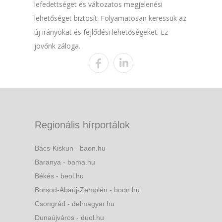
lefedettséget és változatos megjelenési
lehetőséget biztosít. Folyamatosan keressük az
új irányokat és fejlődési lehetőségeket. Ez
jövőnk záloga.
Regionális hírportálok
Bács-Kiskun - baon.hu
Baranya - bama.hu
Békés - beol.hu
Borsod-Abaúj-Zemplén - boon.hu
Csongrád - delmagyar.hu
Dunaújváros - duol.hu