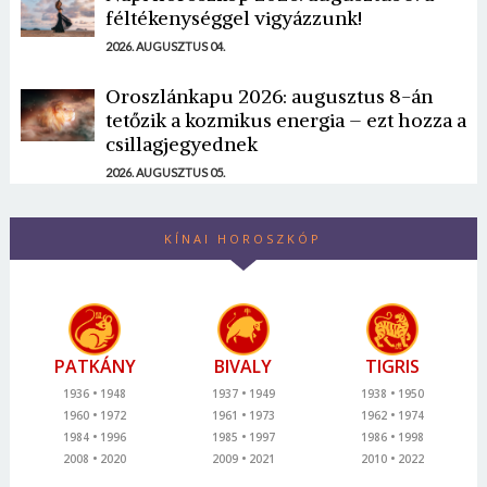
féltékenységgel vigyázzunk!
2026. AUGUSZTUS 04.
Oroszlánkapu 2026: augusztus 8-án
tetőzik a kozmikus energia – ezt hozza a
csillagjegyednek
2026. AUGUSZTUS 05.
KÍNAI HOROSZKÓP
PATKÁNY
BIVALY
TIGRIS
1936
1948
1937
1949
1938
1950
1960
1972
1961
1973
1962
1974
1984
1996
1985
1997
1986
1998
2008
2020
2009
2021
2010
2022