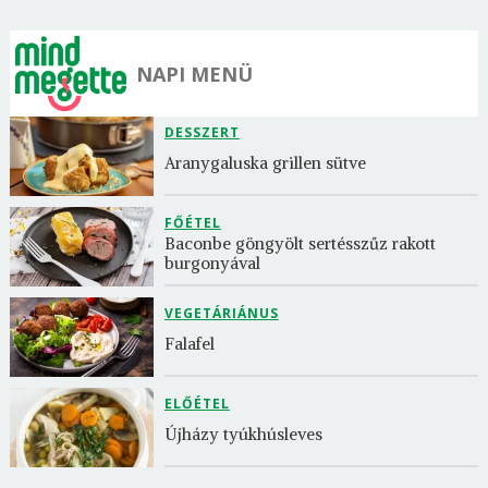
NAPI MENÜ
DESSZERT
Aranygaluska grillen sütve
FŐÉTEL
Baconbe göngyölt sertésszűz rakott 
burgonyával
VEGETÁRIÁNUS
Falafel
ELŐÉTEL
Újházy tyúkhúsleves