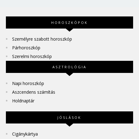
HOROSZKÓPOK
Személyre szabott horoszkóp
Párhoroszkóp
Szerelmi horoszkóp
ASZTROLÓGIA
Napi horoszkóp
Aszcendens számítás
Holdnaptár
JÓSLÁSOK
Cigánykártya