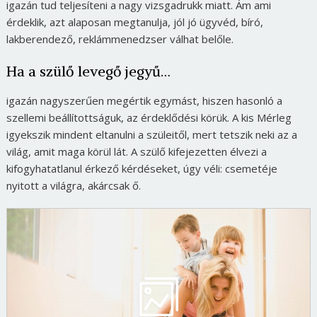
igazán tud teljesíteni a nagy vizsgadrukk miatt. Ám ami
érdeklik, azt alaposan megtanulja, jól jó ügyvéd, bíró,
lakberendező, reklámmenedzser válhat belőle.
Ha a szülő levegő jegyű…
igazán nagyszerűen megértik egymást, hiszen hasonló a
szellemi beállítottságuk, az érdeklődési körük. A kis Mérleg
igyekszik mindent eltanulni a szüleitől, mert tetszik neki az a
világ, amit maga körül lát. A szülő kifejezetten élvezi a
kifogyhatatlanul érkező kérdéseket, úgy véli: csemetéje
nyitott a világra, akárcsak ő.