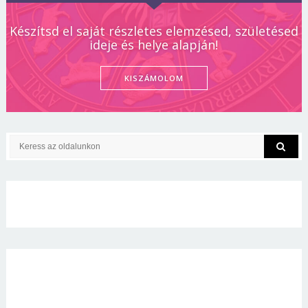
Készítsd el saját részletes elemzésed, születésed
ideje és helye alapján!
KISZÁMOLOM