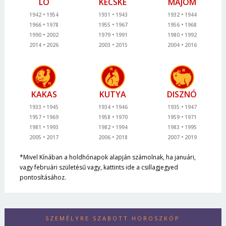
LÓ
KECSKE
MAJOM
1942
1954
1931
1943
1932
1944
1966
1978
1955
1967
1956
1968
1990
2002
1979
1991
1980
1992
2014
2026
2003
2015
2004
2016
KAKAS
KUTYA
DISZNÓ
1933
1945
1934
1946
1935
1947
1957
1969
1958
1970
1959
1971
1981
1993
1982
1994
1983
1995
2005
2017
2006
2018
2007
2019
*Mivel Kínában a holdhónapok alapján számolnak, ha januári,
vagy februári születésű vagy, kattints ide a csillagjegyed
pontosításához.
SZEMÉLYRE SZABOTT HOROSZKÓP