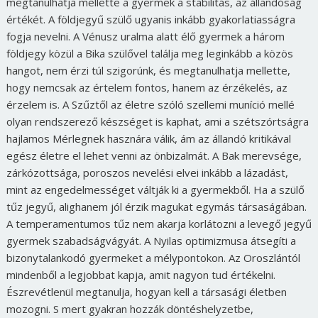
megtanulhatja mellette a gyermek a stabilitás, az állandóság
értékét. A földjegyű szülő ugyanis inkább gyakorlatiasságra
fogja nevelni. A Vénusz uralma alatt élő gyermek a három
földjegy közül a Bika szülővel találja meg leginkább a közös
hangot, nem érzi túl szigorúnk, és megtanulhatja mellette,
hogy nemcsak az értelem fontos, hanem az érzékelés, az
érzelem is. A Szűztől az életre szóló szellemi muníció mellé
olyan rendszerező készséget is kaphat, ami a szétszórtságra
hajlamos Mérlegnek hasznára válik, ám az állandó kritikával
egész életre el lehet venni az önbizalmát. A Bak merevsége,
zárkózottsága, poroszos nevelési elvei inkább a lázadást,
mint az engedelmességet váltják ki a gyermekből. Ha a szülő
tűz jegyű, alighanem jól érzik magukat egymás társaságában.
A temperamentumos tűz nem akarja korlátozni a levegő jegyű
gyermek szabadságvágyát. A Nyilas optimizmusa átsegíti a
bizonytalankodó gyermeket a mélypontokon. Az Oroszlántól
mindenből a legjobbat kapja, amit nagyon tud értékelni.
Észrevétlenül megtanulja, hogyan kell a társasági életben
mozogni. S mert gyakran hozzák döntéshelyzetbe,