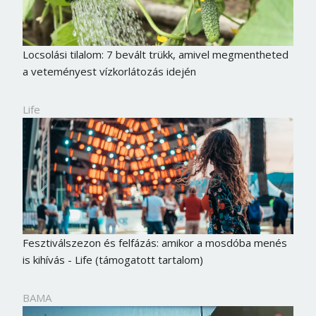
Locsolási tilalom: 7 bevált trükk, amivel megmentheted
a veteményest vízkorlátozás idején
Life
Fesztiválszezon és felfázás: amikor a mosdóba menés
is kihívás - Life (támogatott tartalom)
BAMA