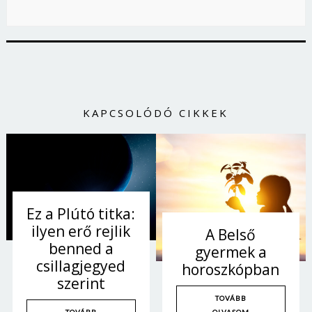
Jelszó
Mégse
Bejelentkezés
KAPCSOLÓDÓ CIKKEK
Ez a Plútó titka:
ilyen erő rejlik
A Belső
benned a
gyermek a
csillagjegyed
horoszkópban
szerint
TOVÁBB
OLVASOM
TOVÁBB