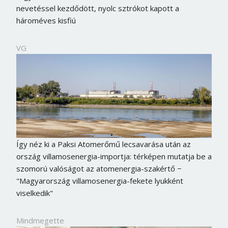
nevetéssel kezdődött, nyolc sztrókot kapott a
hároméves kisfiú
VG
Így néz ki a Paksi Atomerőmű lecsavarása után az
ország villamosenergia-importja: térképen mutatja be a
szomorú valóságot az atomenergia-szakértő −
"Magyarország villamosenergia-fekete lyukként
viselkedik"
Mindmegette