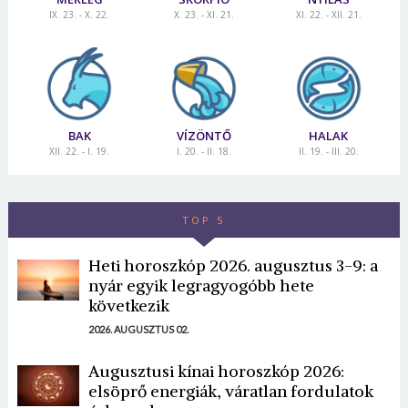
IX. 23. - X. 22.
X. 23. - XI. 21.
XI. 22. - XII. 21.
BAK
VÍZÖNTŐ
HALAK
XII. 22. - I. 19.
I. 20. - II. 18.
II. 19. - III. 20.
TOP 5
Heti horoszkóp 2026. augusztus 3-9: a
nyár egyik legragyogóbb hete
következik
2026. AUGUSZTUS 02.
Augusztusi kínai horoszkóp 2026:
elsöprő energiák, váratlan fordulatok