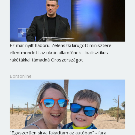
Ez már nyílt háború: Zelenszki kirúgott minisztere
ellentmondott az ukrán államfőnek – ballisztikus
rakétákkal támadná Oroszországot
Borsonline
"Egyszerűen sírva fakadtam az autóban" - fura