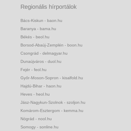
Regionális hírportálok
Bács-Kiskun - baon.hu
Baranya - bama.hu
Békés - beol.hu
Borsod-Abaúj-Zemplén - boon.hu
Csongrád - delmagyar.hu
Dunaújváros - duol.hu
Fejér - feol.hu
Győr-Moson-Sopron - kisalfold.hu
Hajdú-Bihar - haon.hu
Heves - heol.hu
Jász-Nagykun-Szolnok - szoljon.hu
Komárom-Esztergom - kemma.hu
Nógrád - nool.hu
Somogy - sonline.hu