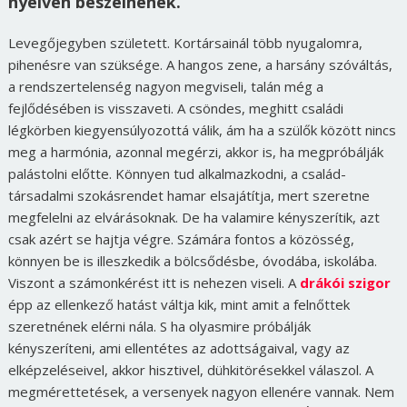
nyelven beszélnének.
Levegőjegyben született. Kortársainál több nyugalomra,
pihenésre van szüksége. A hangos zene, a harsány szóváltás,
a rendszertelenség nagyon megviseli, talán még a
fejlődésében is visszaveti.
A csöndes, meghitt családi
légkörben kiegyensúlyozottá válik, ám ha a szülők között nincs
meg a harmónia, azonnal megérzi, akkor is, ha megpróbálják
palástolni előtte. Könnyen tud alkalmazkodni, a család-
társadalmi szokásrendet hamar elsajátítja, mert szeretne
megfelelni az elvárásoknak. De ha valamire kényszerítik, azt
csak azért se hajtja végre. Számára fontos a közösség,
könnyen be is illeszkedik a bölcsődésbe, óvodába, iskolába.
Viszont a számonkérést itt is nehezen viseli. A
drákói szigor
épp az ellenkező hatást váltja kik, mint amit a felnőttek
szeretnének elérni nála. S ha olyasmire próbálják
kényszeríteni, ami ellentétes az adottságaival, vagy az
elképzeléseivel, akkor hisztivel, dühkitörésekkel válaszol. A
megmérettetések, a versenyek nagyon ellenére vannak. Nem