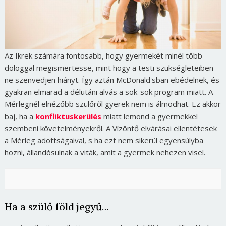
Az Ikrek számára fontosabb, hogy gyermekét minél több
dologgal megismertesse, mint hogy a testi szükségleteiben
ne szenvedjen hiányt. Így aztán McDonald'sban ebédelnek, és
gyakran elmarad a délutáni alvás a sok-sok program miatt. A
Mérlegnél elnézőbb szülőről gyerek nem is álmodhat. Ez akkor
baj, ha a
konfliktuskerülés
miatt lemond a gyermekkel
szembeni követelményekről. A Vízöntő elvárásai ellentétesek
a Mérleg adottságaival, s ha ezt nem sikerül egyensúlyba
hozni, állandósulnak a viták, amit a gyermek nehezen visel.
Ha a szülő föld jegyű…