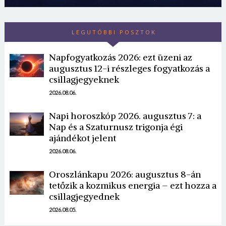
LEGUTÓBBI POSZTOK
Napfogyatkozás 2026: ezt üzeni az
augusztus 12-i részleges fogyatkozás a
csillagjegyeknek
2026.08.06.
Borsonline bejelentkezés
Napi horoszkóp 2026. augusztus 7: a
Nap és a Szaturnusz trigonja égi
E-mail cím vagy felhasználónév
ajándékot jelent
2026.08.06.
Jelszó
Oroszlánkapu 2026: augusztus 8-án
tetőzik a kozmikus energia – ezt hozza a
csillagjegyednek
2026.08.05.
Mégse
Bejelentkezés