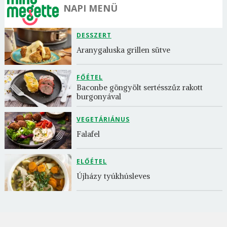
NAPI MENÜ
DESSZERT
Aranygaluska grillen sütve
FŐÉTEL
Baconbe göngyölt sertésszűz rakott 
burgonyával
VEGETÁRIÁNUS
Falafel
ELŐÉTEL
Újházy tyúkhúsleves