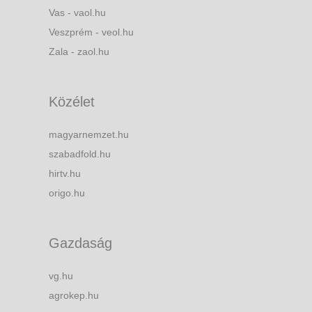
Vas - vaol.hu
Veszprém - veol.hu
Zala - zaol.hu
Közélet
magyarnemzet.hu
szabadfold.hu
hirtv.hu
origo.hu
Gazdaság
vg.hu
agrokep.hu