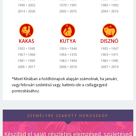
1990
2002
1979
1991
1980
1992
2014
2026
2003
2015
2004
2016
KAKAS
KUTYA
DISZNÓ
1933
1945
1934
1946
1935
1947
1957
1969
1958
1970
1959
1971
1981
1993
1982
1994
1983
1995
2005
2017
2006
2018
2007
2019
*Mivel Kínában a holdhónapok alapján számolnak, ha januári,
vagy februári születésű vagy, kattints ide a csillagjegyed
pontosításához.
SZEMÉLYRE SZABOTT HOROSZKÓP
Készítsd el saját részletes elemzésed, születésed