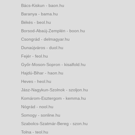
Bács-Kiskun - baon.hu
Baranya - bama.hu
Békés - beol.hu
Borsod-Abaúj-Zemplén - boon.hu
Csongrád - delmagyar.hu
Dunaújváros - duol.hu
Fejér - feol.hu
Győr-Moson-Sopron - kisalfold.hu
Hajdú-Bihar - haon.hu
Heves - heol.hu
Jász-Nagykun-Szolnok - szoljon.hu
Komárom-Esztergom - kemma.hu
Nógrád - nool.hu
Somogy - sonline.hu
Szabolcs-Szatmár-Bereg - szon.hu
Tolna - teol.hu