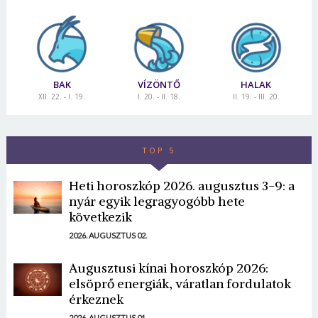
BAK
VÍZÖNTŐ
HALAK
XII. 22. - I. 19.
I. 20. - II. 18.
II. 19. - III. 20.
TOP 5
Heti horoszkóp 2026. augusztus 3-9: a
nyár egyik legragyogóbb hete
következik
2026. AUGUSZTUS 02.
Augusztusi kínai horoszkóp 2026:
elsöprő energiák, váratlan fordulatok
érkeznek
2026. AUGUSZTUS 01.