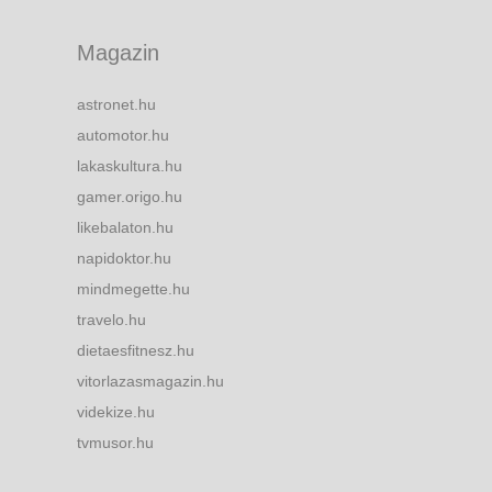
Magazin
astronet.hu
automotor.hu
lakaskultura.hu
gamer.origo.hu
likebalaton.hu
napidoktor.hu
mindmegette.hu
travelo.hu
dietaesfitnesz.hu
vitorlazasmagazin.hu
videkize.hu
tvmusor.hu