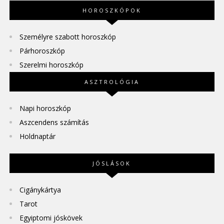
HOROSZKÓPOK
Személyre szabott horoszkóp
Párhoroszkóp
Szerelmi horoszkóp
ASZTROLÓGIA
Napi horoszkóp
Aszcendens számítás
Holdnaptár
JÓSLÁSOK
Cigánykártya
Tarot
Egyiptomi jóskövek