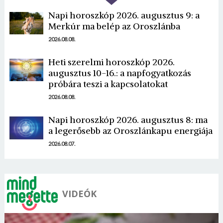
Napi horoszkóp 2026. augusztus 9: a
Merkúr ma belép az Oroszlánba
2026.08.08.
Heti szerelmi horoszkóp 2026.
Borsonline bejelentkezés
augusztus 10-16.: a napfogyatkozás
próbára teszi a kapcsolatokat
E-mail cím vagy felhasználónév
2026.08.08.
Napi horoszkóp 2026. augusztus 8: ma
a legerősebb az Oroszlánkapu energiája
Jelszó
2026.08.07.
Mégse
Bejelentkezés
VIDEÓK