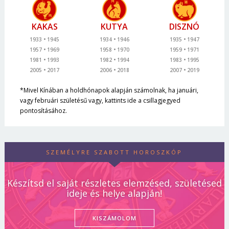
KAKAS
KUTYA
DISZNÓ
1933
1945
1934
1946
1935
1947
1957
1969
1958
1970
1959
1971
1981
1993
1982
1994
1983
1995
2005
2017
2006
2018
2007
2019
*Mivel Kínában a holdhónapok alapján számolnak, ha januári,
vagy februári születésű vagy, kattints ide a csillagjegyed
pontosításához.
SZEMÉLYRE SZABOTT HOROSZKÓP
Készítsd el saját részletes elemzésed, születésed
ideje és helye alapján!
KISZÁMOLOM