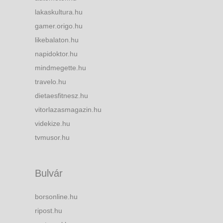
lakaskultura.hu
gamer.origo.hu
likebalaton.hu
napidoktor.hu
mindmegette.hu
travelo.hu
dietaesfitnesz.hu
vitorlazasmagazin.hu
videkize.hu
tvmusor.hu
Bulvár
borsonline.hu
ripost.hu