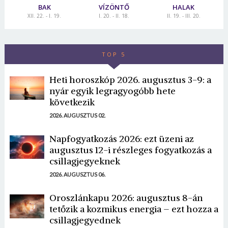
BAK
VÍZÖNTŐ
HALAK
XII. 22. - I. 19.
I. 20. - II. 18.
II. 19. - III. 20.
TOP 5
Heti horoszkóp 2026. augusztus 3-9: a
nyár egyik legragyogóbb hete
következik
2026. AUGUSZTUS 02.
Napfogyatkozás 2026: ezt üzeni az
augusztus 12-i részleges fogyatkozás a
csillagjegyeknek
2026. AUGUSZTUS 06.
Oroszlánkapu 2026: augusztus 8-án
tetőzik a kozmikus energia – ezt hozza a
csillagjegyednek