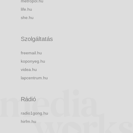
metropol.hu
life.hu
she.hu
Szolgáltatás
freemail.hu
koponyeg.hu
videa.hu
lapcentrum.hu
Rádió
radio1gong.hu
hirfm.hu