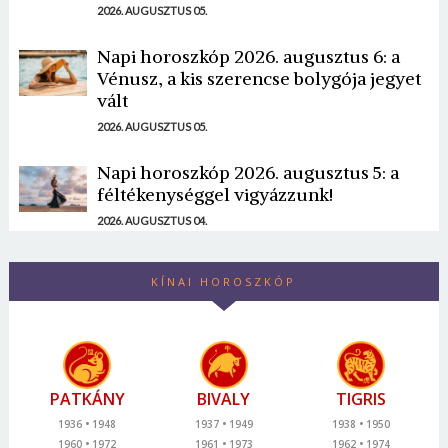
2026. AUGUSZTUS 05.
Napi horoszkóp 2026. augusztus 6: a
Vénusz, a kis szerencse bolygója jegyet
vált
2026. AUGUSZTUS 05.
Napi horoszkóp 2026. augusztus 5: a
féltékenységgel vigyázzunk!
2026. AUGUSZTUS 04.
KÍNAI HOROSZKÓP
PATKÁNY
BIVALY
TIGRIS
1936
1948
1937
1949
1938
1950
1960
1972
1961
1973
1962
1974