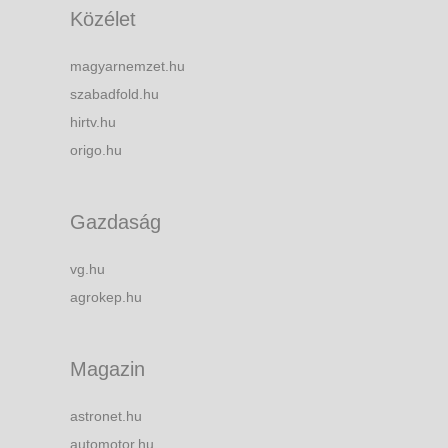
Közélet
magyarnemzet.hu
szabadfold.hu
hirtv.hu
origo.hu
Gazdaság
vg.hu
agrokep.hu
Magazin
astronet.hu
automotor.hu