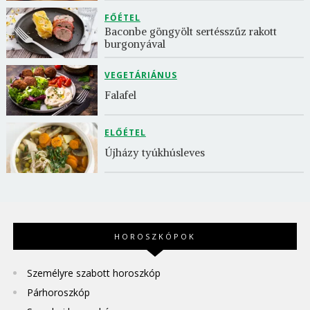
FŐÉTEL
Baconbe göngyölt sertésszűz rakott 
burgonyával
VEGETÁRIÁNUS
Falafel
ELŐÉTEL
Újházy tyúkhúsleves
HOROSZKÓPOK
Személyre szabott horoszkóp
Párhoroszkóp