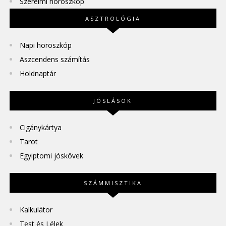
Szerelmi horoszkóp
ASZTROLÓGIA
Napi horoszkóp
Aszcendens számítás
Holdnaptár
JÓSLÁSOK
Cigánykártya
Tarot
Egyiptomi jóskövek
SZÁMMISZTIKA
Kalkulátor
Test és Lélek