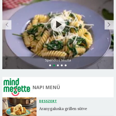
Spenótos tészta
NAPI MENÜ
DESSZERT
Aranygaluska grillen sütve