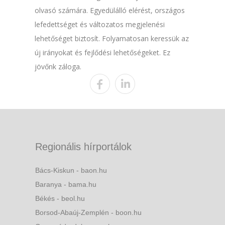
olvasó számára. Egyedülálló elérést, országos
lefedettséget és változatos megjelenési
lehetőséget biztosít. Folyamatosan keressük az
új irányokat és fejlődési lehetőségeket. Ez
jövőnk záloga.
Regionális hírportálok
Bács-Kiskun - baon.hu
Baranya - bama.hu
Békés - beol.hu
Borsod-Abaúj-Zemplén - boon.hu