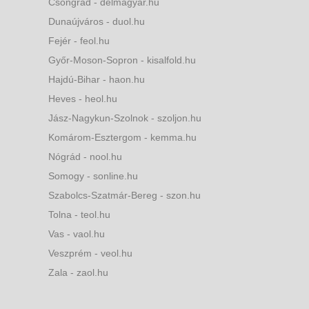
Csongrád - delmagyar.hu
Dunaújváros - duol.hu
Fejér - feol.hu
Győr-Moson-Sopron - kisalfold.hu
Hajdú-Bihar - haon.hu
Heves - heol.hu
Jász-Nagykun-Szolnok - szoljon.hu
Komárom-Esztergom - kemma.hu
Nógrád - nool.hu
Somogy - sonline.hu
Szabolcs-Szatmár-Bereg - szon.hu
Tolna - teol.hu
Vas - vaol.hu
Veszprém - veol.hu
Zala - zaol.hu