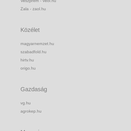
Veszprém - veol.hu
Zala - zaol.hu
Közélet
magyarnemzet.hu
szabadfold.hu
hirtv.hu
origo.hu
Gazdaság
vg.hu
agrokep.hu