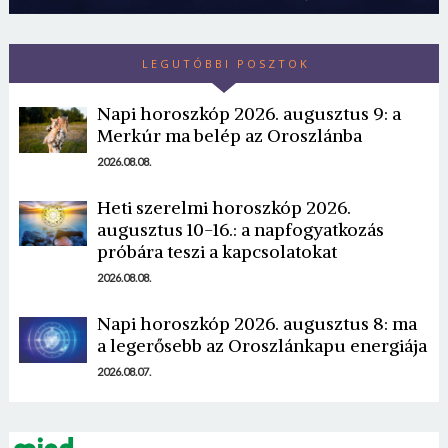
LEGUTÓBBI POSZTOK
Napi horoszkóp 2026. augusztus 9: a
Merkúr ma belép az Oroszlánba
2026.08.08.
Borsonline bejelentkezés
Heti szerelmi horoszkóp 2026.
augusztus 10-16.: a napfogyatkozás
E-mail cím vagy felhasználónév
próbára teszi a kapcsolatokat
2026.08.08.
Jelszó
Napi horoszkóp 2026. augusztus 8: ma
a legerősebb az Oroszlánkapu energiája
2026.08.07.
Mégse
Bejelentkezés