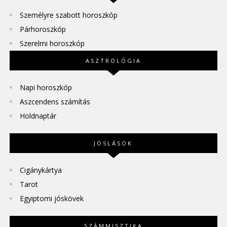
Személyre szabott horoszkóp
Párhoroszkóp
Szerelmi horoszkóp
ASZTROLÓGIA
Napi horoszkóp
Aszcendens számítás
Holdnaptár
JÓSLÁSOK
Cigánykártya
Tarot
Egyiptomi jóskövek
SZÁMMISZTIKA