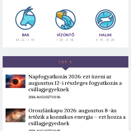
BAK
VÍZÖNTŐ
HALAK
XII. 22. - I. 19.
I. 20. - II. 18.
II. 19. - III. 20.
TOP 5
Napfogyatkozás 2026: ezt üzeni az
augusztus 12-i részleges fogyatkozás a
csillagjegyeknek
2026. AUGUSZTUS 06.
Oroszlánkapu 2026: augusztus 8-án
tetőzik a kozmikus energia – ezt hozza a
csillagjegyednek
2026. AUGUSZTUS 05.