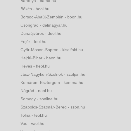
Baranya - bama.hu
Békés - beol.hu
Borsod-Abaúj-Zemplén - boon.hu
Csongrád - delmagyar.hu
Dunaújváros - duol.hu
Fejér - feol.hu
Győr-Moson-Sopron - kisalfold.hu
Hajdú-Bihar - haon.hu
Heves - heol.hu
Jász-Nagykun-Szolnok - szoljon.hu
Komárom-Esztergom - kemma.hu
Nógrád - nool.hu
Somogy - sonline.hu
Szabolcs-Szatmár-Bereg - szon.hu
Tolna - teol.hu
Vas - vaol.hu