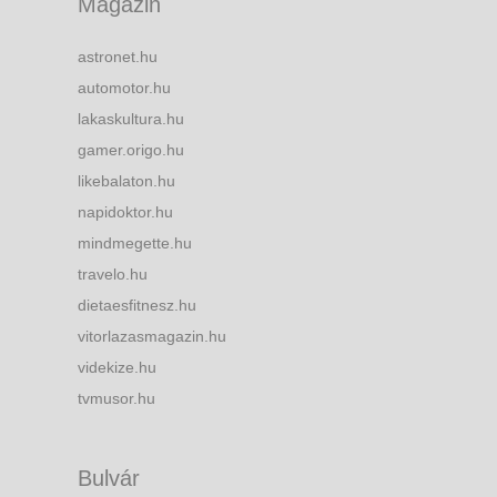
Magazin
astronet.hu
automotor.hu
lakaskultura.hu
gamer.origo.hu
likebalaton.hu
napidoktor.hu
mindmegette.hu
travelo.hu
dietaesfitnesz.hu
vitorlazasmagazin.hu
videkize.hu
tvmusor.hu
Bulvár