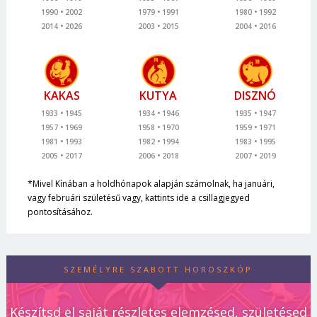
1990
2002
1979
1991
1980
1992
2014
2026
2003
2015
2004
2016
KAKAS
KUTYA
DISZNÓ
1933
1945
1934
1946
1935
1947
1957
1969
1958
1970
1959
1971
1981
1993
1982
1994
1983
1995
2005
2017
2006
2018
2007
2019
*Mivel Kínában a holdhónapok alapján számolnak, ha januári,
vagy februári születésű vagy, kattints ide a csillagjegyed
pontosításához.
SZEMÉLYRE SZABOTT HOROSZKÓP
Készítsd el saját részletes elemzésed, születésed