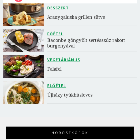
DESSZERT
Aranygaluska grillen sütve
FŐÉTEL
Baconbe göngyölt sertésszűz rakott 
burgonyával
VEGETÁRIÁNUS
Falafel
ELŐÉTEL
Újházy tyúkhúsleves
HOROSZKÓPOK