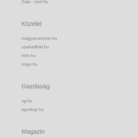
Zala - zaol.hu
Közélet
magyarnemzet.hu
szabadfold.hu
hirtv.hu
origo.hu
Gazdaság
vg.hu
agrokep.hu
Magazin