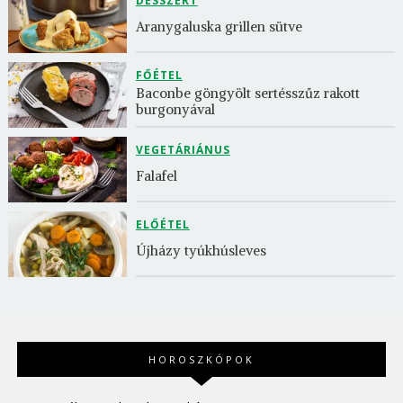
DESSZERT
Aranygaluska grillen sütve
FŐÉTEL
Baconbe göngyölt sertésszűz rakott 
burgonyával
VEGETÁRIÁNUS
Falafel
ELŐÉTEL
Újházy tyúkhúsleves
HOROSZKÓPOK