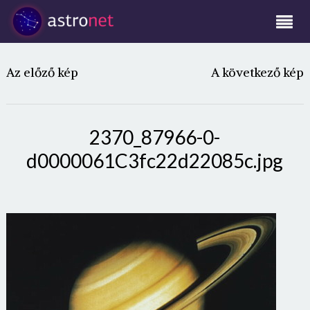
Az előző kép
A következő kép
2370_87966-0-
d0000061C3fc22d22085c.jpg