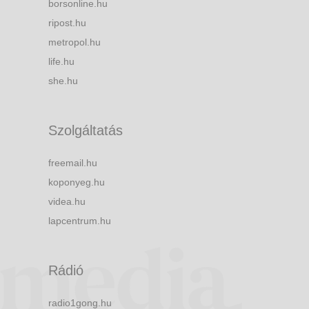
borsonline.hu
ripost.hu
metropol.hu
life.hu
she.hu
Szolgáltatás
freemail.hu
koponyeg.hu
videa.hu
lapcentrum.hu
Rádió
radio1gong.hu