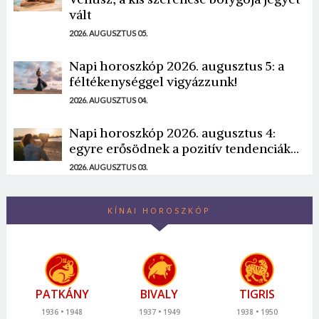
vált
2026. AUGUSZTUS 05.
Napi horoszkóp 2026. augusztus 5: a
féltékenységgel vigyázzunk!
2026. AUGUSZTUS 04.
Napi horoszkóp 2026. augusztus 4:
egyre erősödnek a pozitív tendenciák...
2026. AUGUSZTUS 03.
KÍNAI HOROSZKÓP
PATKÁNY
BIVALY
TIGRIS
1936
1948
1937
1949
1938
1950