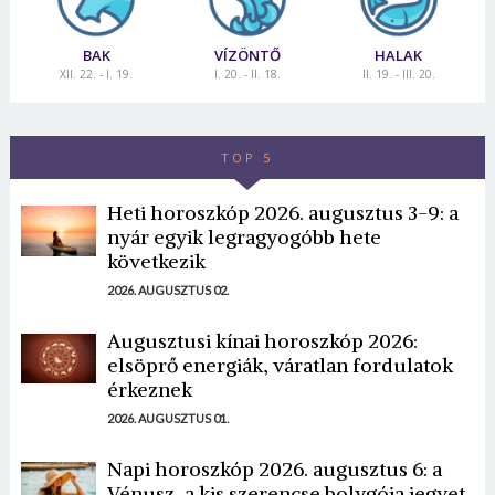
BAK
VÍZÖNTŐ
HALAK
XII. 22. - I. 19.
I. 20. - II. 18.
II. 19. - III. 20.
TOP 5
Heti horoszkóp 2026. augusztus 3-9: a
nyár egyik legragyogóbb hete
következik
2026. AUGUSZTUS 02.
Augusztusi kínai horoszkóp 2026:
elsöprő energiák, váratlan fordulatok
érkeznek
2026. AUGUSZTUS 01.
Napi horoszkóp 2026. augusztus 6: a
Vénusz, a kis szerencse bolygója jegyet