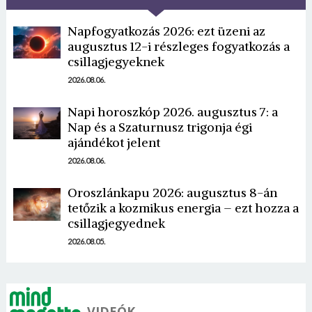
Napfogyatkozás 2026: ezt üzeni az
augusztus 12-i részleges fogyatkozás a
csillagjegyeknek
2026.08.06.
Napi horoszkóp 2026. augusztus 7: a
Borsonline bejelentkezés
Nap és a Szaturnusz trigonja égi
ajándékot jelent
E-mail cím vagy felhasználónév
2026.08.06.
Oroszlánkapu 2026: augusztus 8-án
tetőzik a kozmikus energia – ezt hozza a
Jelszó
csillagjegyednek
2026.08.05.
Mégse
Bejelentkezés
VIDEÓK