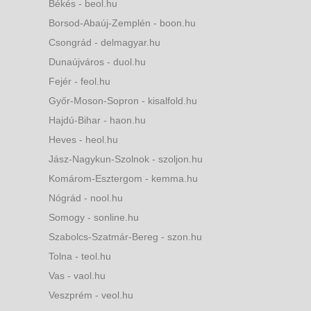
Békés - beol.hu
Borsod-Abaúj-Zemplén - boon.hu
Csongrád - delmagyar.hu
Dunaújváros - duol.hu
Fejér - feol.hu
Győr-Moson-Sopron - kisalfold.hu
Hajdú-Bihar - haon.hu
Heves - heol.hu
Jász-Nagykun-Szolnok - szoljon.hu
Komárom-Esztergom - kemma.hu
Nógrád - nool.hu
Somogy - sonline.hu
Szabolcs-Szatmár-Bereg - szon.hu
Tolna - teol.hu
Vas - vaol.hu
Veszprém - veol.hu