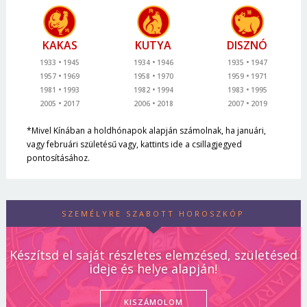
KAKAS
KUTYA
DISZNÓ
1933
1945
1934
1946
1935
1947
1957
1969
1958
1970
1959
1971
1981
1993
1982
1994
1983
1995
2005
2017
2006
2018
2007
2019
*Mivel Kínában a holdhónapok alapján számolnak, ha januári,
vagy februári születésű vagy, kattints ide a csillagjegyed
pontosításához.
SZEMÉLYRE SZABOTT HOROSZKÓP
Készítsd el saját részletes elemzésed, születésed
ideje és helye alapján!
KISZÁMOLOM