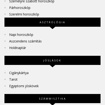
Személyre szabott horoszkóp
Párhoroszkóp
Szerelmi horoszkóp
ASZTROLÓGIA
Napi horoszkóp
Aszcendens számítás
Holdnaptár
JÓSLÁSOK
Cigánykártya
Tarot
Egyiptomi jóskövek
SZÁMMISZTIKA