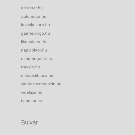
astronet.hu
automotor.hu
lakaskultura.hu
gamer.origo.hu
likebalaton.hu
napidoktor.hu
mindmegette.hu
travelo.hu
dietaesfitnesz.hu
vitorlazasmagazin.hu
videkize.hu
tvmusor.hu
Bulvár