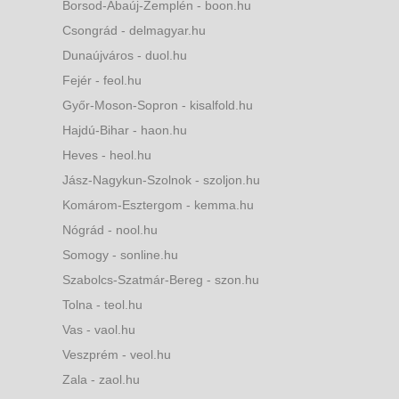
Borsod-Abaúj-Zemplén - boon.hu
Csongrád - delmagyar.hu
Dunaújváros - duol.hu
Fejér - feol.hu
Győr-Moson-Sopron - kisalfold.hu
Hajdú-Bihar - haon.hu
Heves - heol.hu
Jász-Nagykun-Szolnok - szoljon.hu
Komárom-Esztergom - kemma.hu
Nógrád - nool.hu
Somogy - sonline.hu
Szabolcs-Szatmár-Bereg - szon.hu
Tolna - teol.hu
Vas - vaol.hu
Veszprém - veol.hu
Zala - zaol.hu