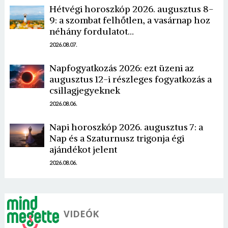
Hétvégi horoszkóp 2026. augusztus 8-
9: a szombat felhőtlen, a vasárnap hoz
néhány fordulatot…
2026.08.07.
Napfogyatkozás 2026: ezt üzeni az
augusztus 12-i részleges fogyatkozás a
Borsonline bejelentkezés
csillagjegyeknek
2026.08.06.
E-mail cím vagy felhasználónév
Napi horoszkóp 2026. augusztus 7: a
Nap és a Szaturnusz trigonja égi
Jelszó
ajándékot jelent
2026.08.06.
Mégse
Bejelentkezés
VIDEÓK