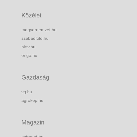
Közélet
magyarnemzet.hu
szabadfold.hu
hirtv.hu
origo.hu
Gazdaság
vg.hu
agrokep.hu
Magazin
astronet.hu