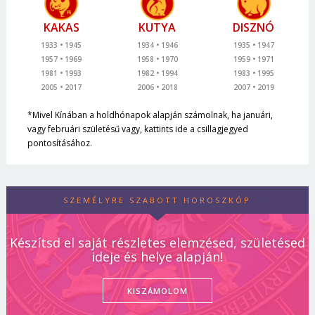
KAKAS
KUTYA
DISZNÓ
1933
1945
1934
1946
1935
1947
1957
1969
1958
1970
1959
1971
1981
1993
1982
1994
1983
1995
2005
2017
2006
2018
2007
2019
*Mivel Kínában a holdhónapok alapján számolnak, ha januári,
vagy februári születésű vagy, kattints ide a csillagjegyed
pontosításához.
SZEMÉLYRE SZABOTT HOROSZKÓP
Készítsd el saját részletes elemzésed, születésed
ideje és helye alapján!
KISZÁMOLOM