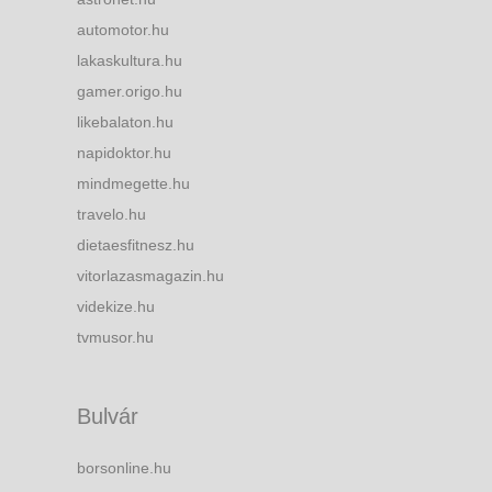
automotor.hu
lakaskultura.hu
gamer.origo.hu
likebalaton.hu
napidoktor.hu
mindmegette.hu
travelo.hu
dietaesfitnesz.hu
vitorlazasmagazin.hu
videkize.hu
tvmusor.hu
Bulvár
borsonline.hu