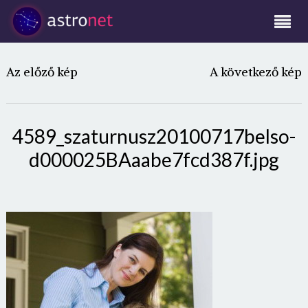
Az előző kép
A következő kép
4589_szaturnusz20100717belso-
d000025BAaabe7fcd387f.jpg