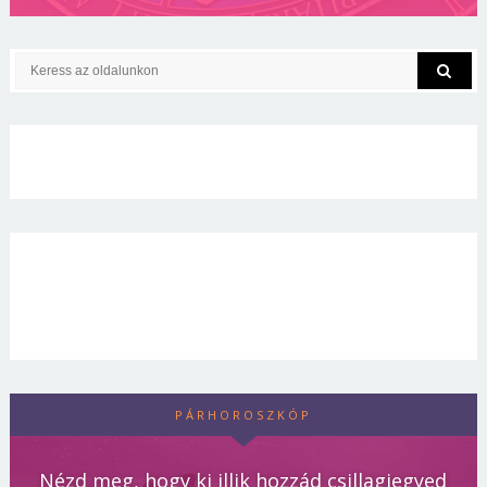
PÁRHOROSZKÓP
Nézd meg, hogy ki illik hozzád csillagjegyed