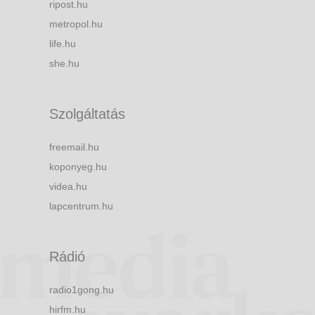
ripost.hu
metropol.hu
life.hu
she.hu
Szolgáltatás
freemail.hu
koponyeg.hu
videa.hu
lapcentrum.hu
Rádió
radio1gong.hu
hirfm.hu