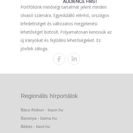
Portfóliónk minőségi tartalmat jelent minden
olvasó számára. Egyedülálló elérést, országos
lefedettséget és változatos megjelenési
lehetőséget biztosít. Folyamatosan keressük az
új irányokat és fejlődési lehetőségeket. Ez
jövőnk záloga.
Regionális hírportálok
Bács-Kiskun - baon.hu
Baranya - bama.hu
Békés - beol.hu