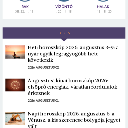
BAK
VÍZÖNTŐ
HALAK
XII. 22. - I. 19.
I. 20. - II. 18.
II. 19. - III. 20.
TOP 5
Heti horoszkóp 2026. augusztus 3-9: a
nyár egyik legragyogóbb hete
következik
2026. AUGUSZTUS 02.
Augusztusi kínai horoszkóp 2026:
elsöprő energiák, váratlan fordulatok
érkeznek
2026. AUGUSZTUS 01.
Napi horoszkóp 2026. augusztus 6: a
Vénusz, a kis szerencse bolygója jegyet
vált