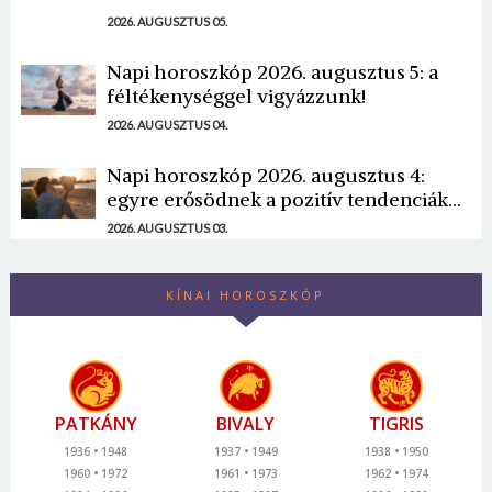
2026. AUGUSZTUS 05.
Napi horoszkóp 2026. augusztus 5: a
féltékenységgel vigyázzunk!
2026. AUGUSZTUS 04.
Napi horoszkóp 2026. augusztus 4:
egyre erősödnek a pozitív tendenciák...
2026. AUGUSZTUS 03.
KÍNAI HOROSZKÓP
PATKÁNY
BIVALY
TIGRIS
1936
1948
1937
1949
1938
1950
1960
1972
1961
1973
1962
1974