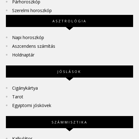
Párhoroszkóp
Szerelmi horoszkóp
ASZTROLÓGIA
Napi horoszkóp
Aszcendens számítás
Holdnaptár
JÓSLÁSOK
Cigánykártya
Tarot
Egyiptomi jóskövek
SZÁMMISZTIKA
Kalkulátor