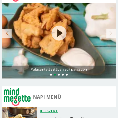
Paradicsomos rakott krumpli darált hússal
NAPI MENÜ
DESSZERT