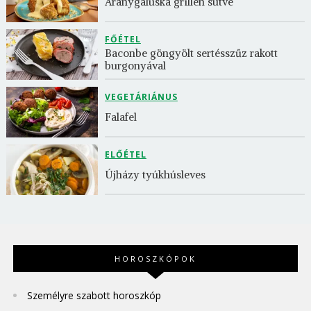
Aranygaluska grillen sütve
FŐÉTEL
Baconbe göngyölt sertésszűz rakott 
burgonyával
VEGETÁRIÁNUS
Falafel
ELŐÉTEL
Újházy tyúkhúsleves
HOROSZKÓPOK
Személyre szabott horoszkóp