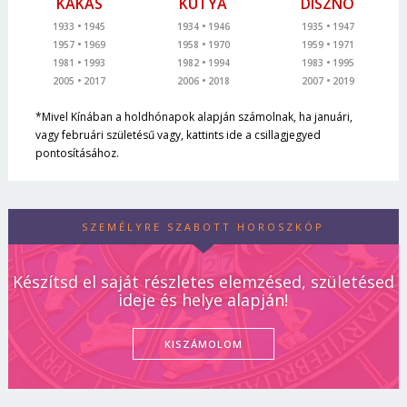
KAKAS
KUTYA
DISZNÓ
1933
1945
1934
1946
1935
1947
1957
1969
1958
1970
1959
1971
1981
1993
1982
1994
1983
1995
2005
2017
2006
2018
2007
2019
*Mivel Kínában a holdhónapok alapján számolnak, ha januári,
vagy februári születésű vagy, kattints ide a csillagjegyed
pontosításához.
SZEMÉLYRE SZABOTT HOROSZKÓP
Készítsd el saját részletes elemzésed, születésed
ideje és helye alapján!
KISZÁMOLOM