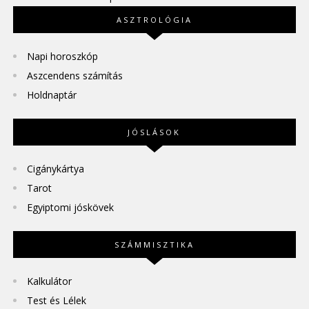
ASZTROLÓGIA
Napi horoszkóp
Aszcendens számítás
Holdnaptár
JÓSLÁSOK
Cigánykártya
Tarot
Egyiptomi jóskövek
SZÁMMISZTIKA
Kalkulátor
Test és Lélek