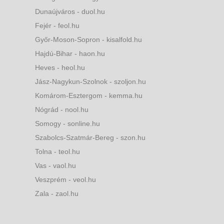
Dunaújváros - duol.hu
Fejér - feol.hu
Győr-Moson-Sopron - kisalfold.hu
Hajdú-Bihar - haon.hu
Heves - heol.hu
Jász-Nagykun-Szolnok - szoljon.hu
Komárom-Esztergom - kemma.hu
Nógrád - nool.hu
Somogy - sonline.hu
Szabolcs-Szatmár-Bereg - szon.hu
Tolna - teol.hu
Vas - vaol.hu
Veszprém - veol.hu
Zala - zaol.hu