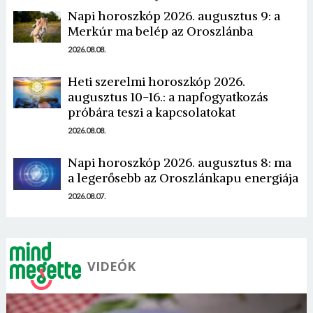
Napi horoszkóp 2026. augusztus 9: a
Merkúr ma belép az Oroszlánba
2026.08.08.
Heti szerelmi horoszkóp 2026.
augusztus 10-16.: a napfogyatkozás
Borsonline bejelentkezés
próbára teszi a kapcsolatokat
E-mail cím vagy felhasználónév
2026.08.08.
Napi horoszkóp 2026. augusztus 8: ma
a legerősebb az Oroszlánkapu energiája
Jelszó
2026.08.07.
Mégse
Bejelentkezés
VIDEÓK