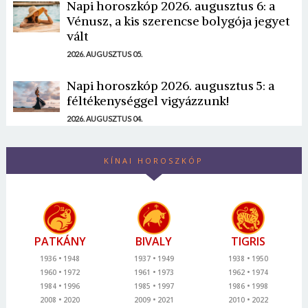
Napi horoszkóp 2026. augusztus 6: a
Vénusz, a kis szerencse bolygója jegyet
vált
2026. AUGUSZTUS 05.
Napi horoszkóp 2026. augusztus 5: a
féltékenységgel vigyázzunk!
2026. AUGUSZTUS 04.
KÍNAI HOROSZKÓP
PATKÁNY
BIVALY
TIGRIS
1936
1948
1937
1949
1938
1950
1960
1972
1961
1973
1962
1974
1984
1996
1985
1997
1986
1998
2008
2020
2009
2021
2010
2022