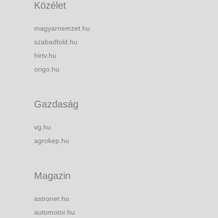
Közélet
magyarnemzet.hu
szabadfold.hu
hirtv.hu
origo.hu
Gazdaság
vg.hu
agrokep.hu
Magazin
astronet.hu
automotor.hu