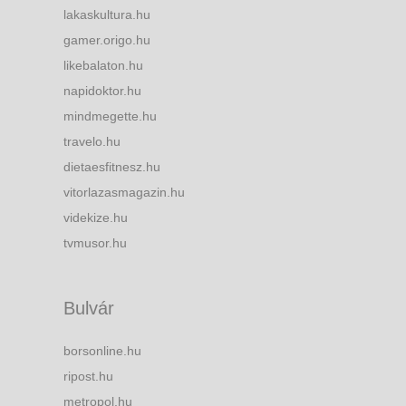
lakaskultura.hu
gamer.origo.hu
likebalaton.hu
napidoktor.hu
mindmegette.hu
travelo.hu
dietaesfitnesz.hu
vitorlazasmagazin.hu
videkize.hu
tvmusor.hu
Bulvár
borsonline.hu
ripost.hu
metropol.hu