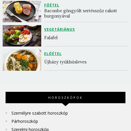
FŐÉTEL
Baconbe göngyölt sertésszűz rakott 
burgonyával
VEGETÁRIÁNUS
Falafel
ELŐÉTEL
Újházy tyúkhúsleves
HOROSZKÓPOK
Személyre szabott horoszkóp
Párhoroszkóp
Szerelmi horoszkóp