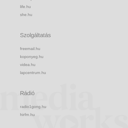
life.hu
she.hu
Szolgáltatás
freemail.hu
koponyeg.hu
videa.hu
lapcentrum.hu
Rádió
radio1gong.hu
hirfm.hu