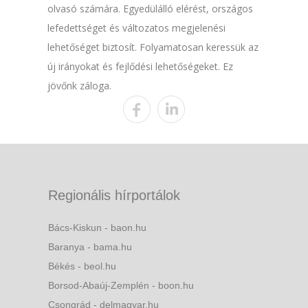
olvasó számára. Egyedülálló elérést, országos
lefedettséget és változatos megjelenési
lehetőséget biztosít. Folyamatosan keressük az
új irányokat és fejlődési lehetőségeket. Ez
jövőnk záloga.
Regionális hírportálok
Bács-Kiskun - baon.hu
Baranya - bama.hu
Békés - beol.hu
Borsod-Abaúj-Zemplén - boon.hu
Csongrád - delmagyar.hu