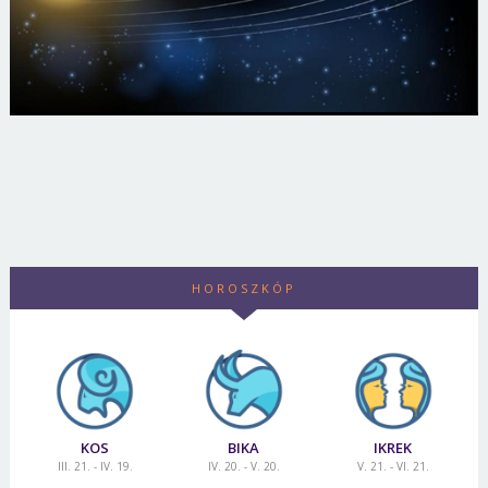
HOROSZKÓP
KOS
BIKA
IKREK
III. 21. - IV. 19.
IV. 20. - V. 20.
V. 21. - VI. 21.