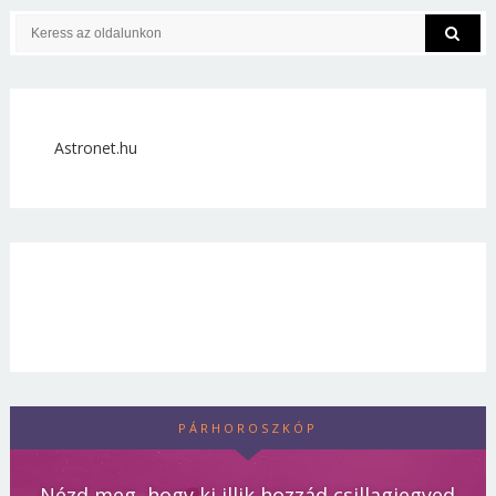
Astronet.hu
PÁRHOROSZKÓP
Nézd meg, hogy ki illik hozzád csillagjegyed