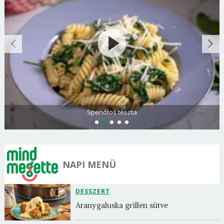
Görögdinnye-limonádé
NAPI MENÜ
DESSZERT
Aranygaluska grillen sütve