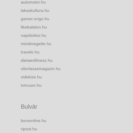
automotor.hu
lakaskultura.hu
gamer.origo.hu
likebalaton.hu
napidoktor.hu
mindmegette.hu
travelo.hu
dietaesfitnesz.hu
vitorlazasmagazin.hu
videkize.hu
tvmusor.hu
Bulvár
borsonline.hu
ripost.hu