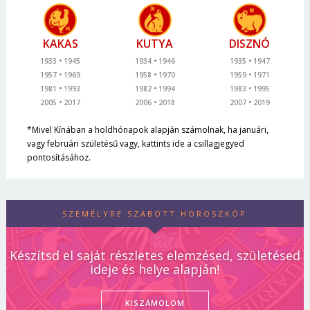
KAKAS
KUTYA
DISZNÓ
1933
1945
1934
1946
1935
1947
1957
1969
1958
1970
1959
1971
1981
1993
1982
1994
1983
1995
2005
2017
2006
2018
2007
2019
*Mivel Kínában a holdhónapok alapján számolnak, ha januári,
vagy februári születésű vagy, kattints ide a csillagjegyed
pontosításához.
SZEMÉLYRE SZABOTT HOROSZKÓP
Készítsd el saját részletes elemzésed, születésed
ideje és helye alapján!
KISZÁMOLOM