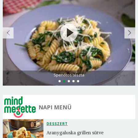
Spenótos tészta
NAPI MENÜ
DESSZERT
Aranygaluska grillen sütve