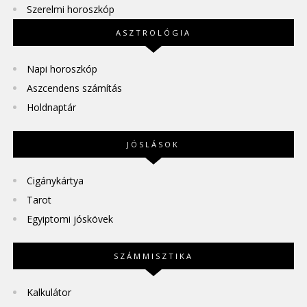
Szerelmi horoszkóp
ASZTROLÓGIA
Napi horoszkóp
Aszcendens számítás
Holdnaptár
JÓSLÁSOK
Cigánykártya
Tarot
Egyiptomi jóskövek
SZÁMMISZTIKA
Kalkulátor