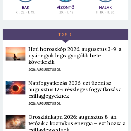
BAK
VÍZÖNTŐ
HALAK
XII. 22. - I. 19.
I. 20. - II. 18.
II. 19. - III. 20.
TOP 5
Heti horoszkóp 2026. augusztus 3-9: a
nyár egyik legragyogóbb hete
következik
2026. AUGUSZTUS 02.
Napfogyatkozás 2026: ezt üzeni az
augusztus 12-i részleges fogyatkozás a
csillagjegyeknek
2026. AUGUSZTUS 06.
Oroszlánkapu 2026: augusztus 8-án
tetőzik a kozmikus energia – ezt hozza a
csillagjegyednek