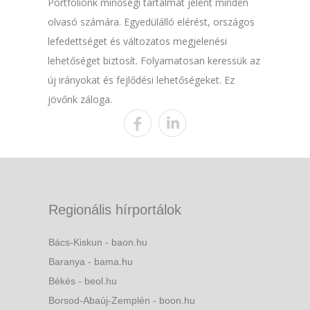
Portfóliónk minőségi tartalmat jelent minden
olvasó számára. Egyedülálló elérést, országos
lefedettséget és változatos megjelenési
lehetőséget biztosít. Folyamatosan keressük az
új irányokat és fejlődési lehetőségeket. Ez
jövőnk záloga.
Regionális hírportálok
Bács-Kiskun - baon.hu
Baranya - bama.hu
Békés - beol.hu
Borsod-Abaúj-Zemplén - boon.hu