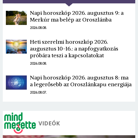
Napi horoszkóp 2026. augusztus 9: a
Merkúr ma belép az Oroszlánba
2026.08.08.
Heti szerelmi horoszkóp 2026.
Borsonline bejelentkezés
augusztus 10-16.: a napfogyatkozás
próbára teszi a kapcsolatokat
E-mail cím vagy felhasználónév
2026.08.08.
Napi horoszkóp 2026. augusztus 8: ma
a legerősebb az Oroszlánkapu energiája
Jelszó
2026.08.07.
Mégse
Bejelentkezés
VIDEÓK