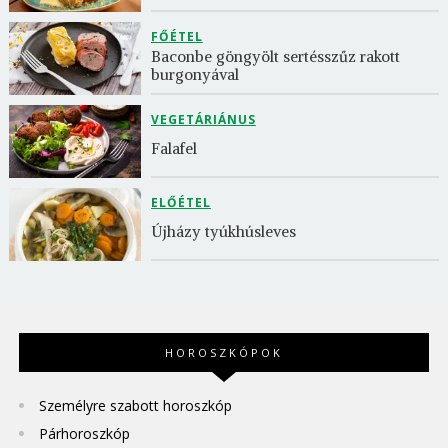
FŐÉTEL
Baconbe göngyölt sertésszűz rakott 
burgonyával
VEGETÁRIÁNUS
Falafel
ELŐÉTEL
Újházy tyúkhúsleves
HOROSZKÓPOK
Személyre szabott horoszkóp
Párhoroszkóp