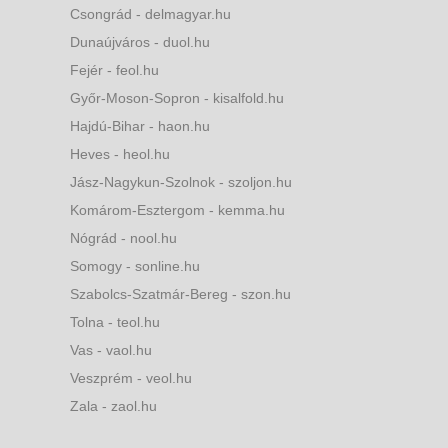
Csongrád - delmagyar.hu
Dunaújváros - duol.hu
Fejér - feol.hu
Győr-Moson-Sopron - kisalfold.hu
Hajdú-Bihar - haon.hu
Heves - heol.hu
Jász-Nagykun-Szolnok - szoljon.hu
Komárom-Esztergom - kemma.hu
Nógrád - nool.hu
Somogy - sonline.hu
Szabolcs-Szatmár-Bereg - szon.hu
Tolna - teol.hu
Vas - vaol.hu
Veszprém - veol.hu
Zala - zaol.hu