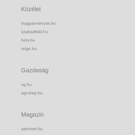
Közélet
magyarnemzet.hu
szabadfold.hu
hirtv.hu
origo.hu
Gazdaság
vg.hu
agrokep.hu
Magazin
astronet.hu