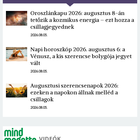
Oroszlánkapu 2026: augusztus 8-án
tetőzik a kozmikus energia – ezt hozza a
csillagjegyednek
2026.08.05.
Napi horoszkóp 2026. augusztus 6: a
Borsonline bejelentkezés
Vénusz, a kis szerencse bolygója jegyet
vált
E-mail cím vagy felhasználónév
2026.08.05.
Augusztusi szerencsenapok 2026:
ezeken a napokon állnak melléd a
Jelszó
csillagok
2026.08.05.
Mégse
Bejelentkezés
VIDEÓK