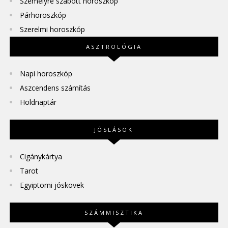
Személyre szabott horoszkóp
Párhoroszkóp
Szerelmi horoszkóp
ASZTROLÓGIA
Napi horoszkóp
Aszcendens számítás
Holdnaptár
JÓSLÁSOK
Cigánykártya
Tarot
Egyiptomi jóskövek
SZÁMMISZTIKA