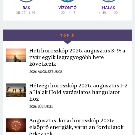
BAK
VÍZÖNTŐ
HALAK
XII. 22. - I. 19.
I. 20. - II. 18.
II. 19. - III. 20.
TOP 5
Heti horoszkóp 2026. augusztus 3-9: a
nyár egyik legragyogóbb hete
következik
2026. AUGUSZTUS 02.
Hétvégi horoszkóp 2026. augusztus 1-2:
a Halak Hold varázslatos hangulatot
hoz
2026. JÚLIUS 31.
Augusztusi kínai horoszkóp 2026:
elsöprő energiák, váratlan fordulatok
érkeznek