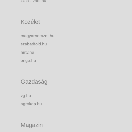
Zala - zaol.hu
Közélet
magyarnemzet.hu
szabadfold.hu
hirtv.hu
origo.hu
Gazdaság
vg.hu
agrokep.hu
Magazin