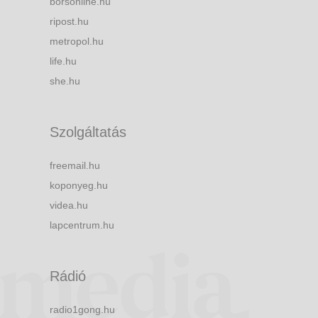
borsonline.hu
ripost.hu
metropol.hu
life.hu
she.hu
Szolgáltatás
freemail.hu
koponyeg.hu
videa.hu
lapcentrum.hu
Rádió
radio1gong.hu