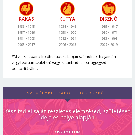
KAKAS
KUTYA
DISZNÓ
1933
1945
1934
1946
1935
1947
1957
1969
1958
1970
1959
1971
1981
1993
1982
1994
1983
1995
2005
2017
2006
2018
2007
2019
*Mivel Kínában a holdhónapok alapján számolnak, ha januári,
vagy februári születésű vagy, kattints ide a csillagjegyed
pontosításához.
SZEMÉLYRE SZABOTT HOROSZKÓP
Készítsd el saját részletes elemzésed, születésed
ideje és helye alapján!
KISZÁMOLOM