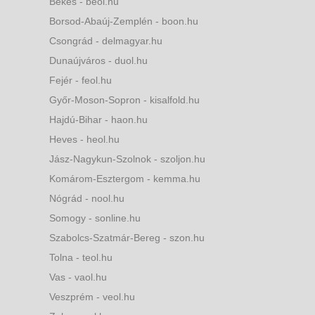
Békés - beol.hu
Borsod-Abaúj-Zemplén - boon.hu
Csongrád - delmagyar.hu
Dunaújváros - duol.hu
Fejér - feol.hu
Győr-Moson-Sopron - kisalfold.hu
Hajdú-Bihar - haon.hu
Heves - heol.hu
Jász-Nagykun-Szolnok - szoljon.hu
Komárom-Esztergom - kemma.hu
Nógrád - nool.hu
Somogy - sonline.hu
Szabolcs-Szatmár-Bereg - szon.hu
Tolna - teol.hu
Vas - vaol.hu
Veszprém - veol.hu