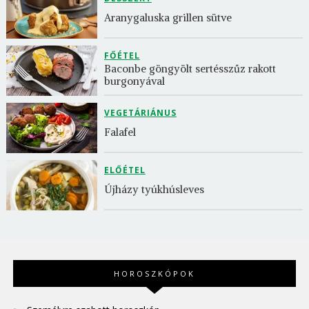
Aranygaluska grillen sütve
FŐÉTEL
Baconbe göngyölt sertésszűz rakott 
burgonyával
VEGETÁRIÁNUS
Falafel
ELŐÉTEL
Újházy tyúkhúsleves
HOROSZKÓPOK