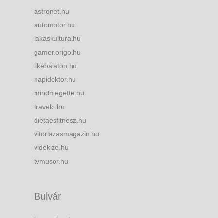
astronet.hu
automotor.hu
lakaskultura.hu
gamer.origo.hu
likebalaton.hu
napidoktor.hu
mindmegette.hu
travelo.hu
dietaesfitnesz.hu
vitorlazasmagazin.hu
videkize.hu
tvmusor.hu
Bulvár