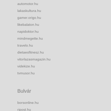
automotor.hu
lakaskultura.hu
gamer.origo.hu
likebalaton.hu
napidoktor.hu
mindmegette.hu
travelo.hu
dietaesfitnesz.hu
vitorlazasmagazin.hu
videkize.hu
tvmusor.hu
Bulvár
borsonline.hu
ripost.hu