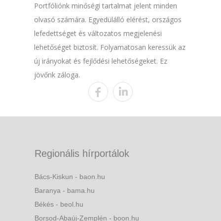
Portfóliónk minőségi tartalmat jelent minden
olvasó számára. Egyedülálló elérést, országos
lefedettséget és változatos megjelenési
lehetőséget biztosít. Folyamatosan keressük az
új irányokat és fejlődési lehetőségeket. Ez
jövőnk záloga.
Regionális hírportálok
Bács-Kiskun - baon.hu
Baranya - bama.hu
Békés - beol.hu
Borsod-Abaúj-Zemplén - boon.hu