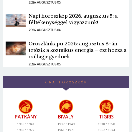
2026. AUGUSZTUS 05.
Napi horoszkóp 2026. augusztus 5: a
féltékenységgel vigyázzunk!
2026. AUGUSZTUS 04.
Oroszlánkapu 2026: augusztus 8-án
tetőzik a kozmikus energia – ezt hozza a
csillagjegyednek
2026. AUGUSZTUS 05.
KÍNAI HOROSZKÓP
PATKÁNY
BIVALY
TIGRIS
1936
1948
1937
1949
1938
1950
1960
1972
1961
1973
1962
1974