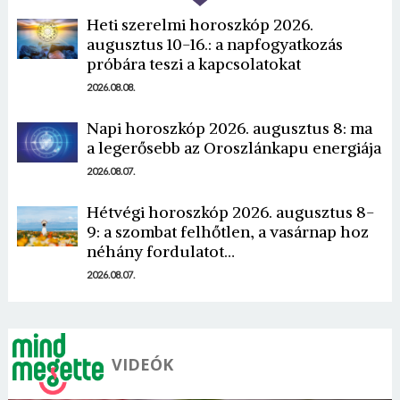
Heti szerelmi horoszkóp 2026.
augusztus 10-16.: a napfogyatkozás
próbára teszi a kapcsolatokat
2026.08.08.
Napi horoszkóp 2026. augusztus 8: ma
Borsonline bejelentkezés
a legerősebb az Oroszlánkapu energiája
2026.08.07.
E-mail cím vagy felhasználónév
Hétvégi horoszkóp 2026. augusztus 8-
9: a szombat felhőtlen, a vasárnap hoz
Jelszó
néhány fordulatot…
2026.08.07.
Mégse
Bejelentkezés
VIDEÓK