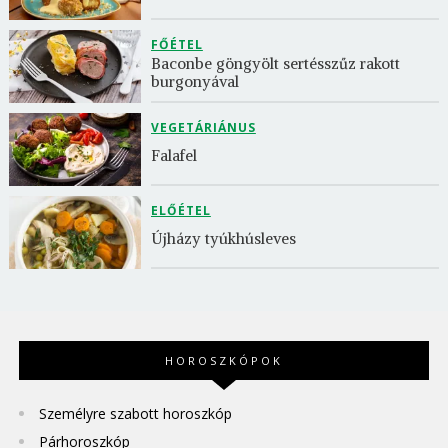
FŐÉTEL
Baconbe göngyölt sertésszűz rakott 
burgonyával
VEGETÁRIÁNUS
Falafel
ELŐÉTEL
Újházy tyúkhúsleves
HOROSZKÓPOK
Személyre szabott horoszkóp
Párhoroszkóp