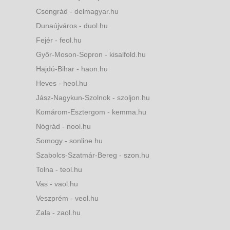
Csongrád - delmagyar.hu
Dunaújváros - duol.hu
Fejér - feol.hu
Győr-Moson-Sopron - kisalfold.hu
Hajdú-Bihar - haon.hu
Heves - heol.hu
Jász-Nagykun-Szolnok - szoljon.hu
Komárom-Esztergom - kemma.hu
Nógrád - nool.hu
Somogy - sonline.hu
Szabolcs-Szatmár-Bereg - szon.hu
Tolna - teol.hu
Vas - vaol.hu
Veszprém - veol.hu
Zala - zaol.hu