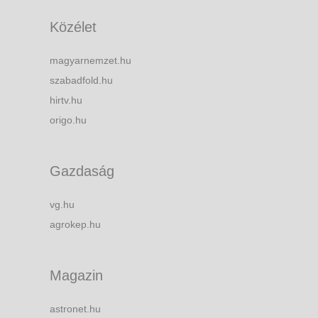
Közélet
magyarnemzet.hu
szabadfold.hu
hirtv.hu
origo.hu
Gazdaság
vg.hu
agrokep.hu
Magazin
astronet.hu