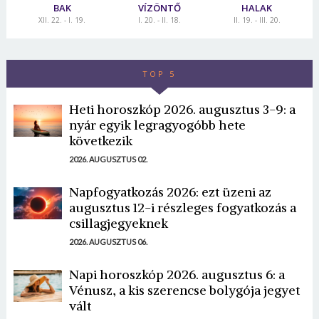
BAK
VÍZÖNTŐ
HALAK
XII. 22. - I. 19.
I. 20. - II. 18.
II. 19. - III. 20.
TOP 5
Heti horoszkóp 2026. augusztus 3-9: a
nyár egyik legragyogóbb hete
következik
2026. AUGUSZTUS 02.
Napfogyatkozás 2026: ezt üzeni az
augusztus 12-i részleges fogyatkozás a
csillagjegyeknek
2026. AUGUSZTUS 06.
Napi horoszkóp 2026. augusztus 6: a
Vénusz, a kis szerencse bolygója jegyet
vált