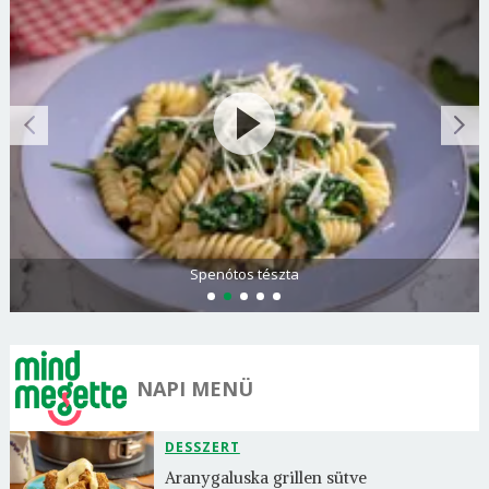
Spenótos tészta
NAPI MENÜ
DESSZERT
Aranygaluska grillen sütve