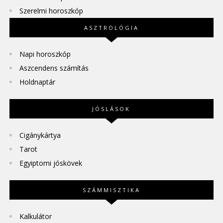
Szerelmi horoszkóp
ASZTROLÓGIA
Napi horoszkóp
Aszcendens számítás
Holdnaptár
JÓSLÁSOK
Cigánykártya
Tarot
Egyiptomi jóskövek
SZÁMMISZTIKA
Kalkulátor