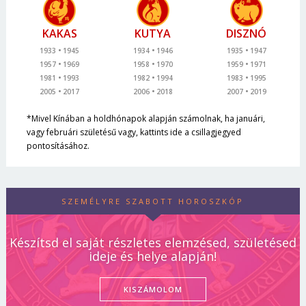
KAKAS
KUTYA
DISZNÓ
1933
1945
1934
1946
1935
1947
1957
1969
1958
1970
1959
1971
1981
1993
1982
1994
1983
1995
2005
2017
2006
2018
2007
2019
*Mivel Kínában a holdhónapok alapján számolnak, ha januári,
vagy februári születésű vagy, kattints ide a csillagjegyed
pontosításához.
SZEMÉLYRE SZABOTT HOROSZKÓP
Készítsd el saját részletes elemzésed, születésed
ideje és helye alapján!
KISZÁMOLOM