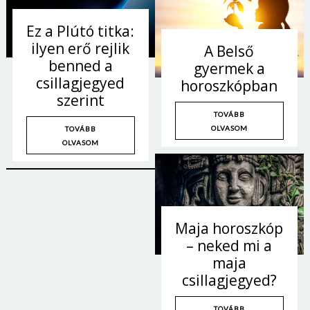
Ez a Plútó titka:
ilyen erő rejlik
A Belső
benned a
gyermek a
csillagjegyed
horoszkópban
szerint
TOVÁBB
OLVASOM
TOVÁBB
OLVASOM
Maja horoszkóp
Borsonline bejelentkezés
– neked mi a
maja
E-mail cím vagy felhasználónév
csillagjegyed?
TOVÁBB