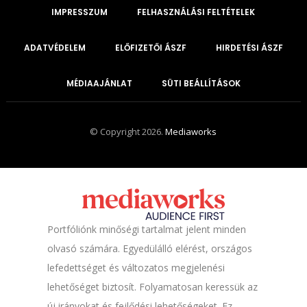
IMPRESSZUM
FELHASZNÁLÁSI FELTÉTELEK
ADATVÉDELEM
ELŐFIZETŐI ÁSZF
HIRDETÉSI ÁSZF
MÉDIAAJÁNLAT
SÜTI BEÁLLÍTÁSOK
© Copyright 2026.
Mediaworks
Portfóliónk minőségi tartalmat jelent minden
olvasó számára. Egyedülálló elérést, országos
lefedettséget és változatos megjelenési
lehetőséget biztosít. Folyamatosan keressük az
új irányokat és fejlődési lehetőségeket. Ez