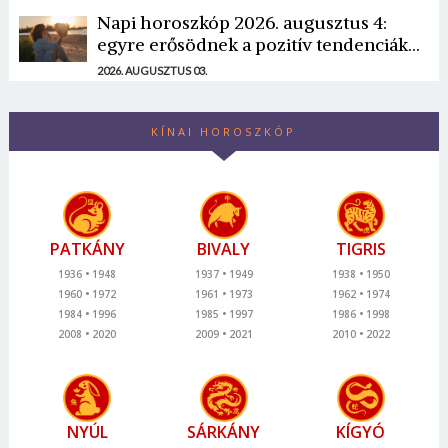
Napi horoszkóp 2026. augusztus 4:
egyre erősödnek a pozitív tendenciák...
2026. AUGUSZTUS 03.
KÍNAI HOROSZKÓP
PATKÁNY
BIVALY
TIGRIS
1936
1948
1937
1949
1938
1950
1960
1972
1961
1973
1962
1974
1984
1996
1985
1997
1986
1998
2008
2020
2009
2021
2010
2022
NYÚL
SÁRKÁNY
KÍGYÓ