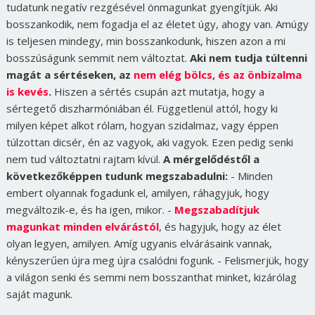
tudatunk negatív rezgésével önmagunkat gyengítjük. Aki
bosszankodik, nem fogadja el az életet úgy, ahogy van. Amúgy
is teljesen mindegy, min bosszankodunk, hiszen azon a mi
bosszúságunk semmit nem változtat.
Aki nem tudja túltenni
magát a sértéseken, az
nem elég bölcs, és az önbizalma
is kevés
.
Hiszen a sértés csupán azt mutatja, hogy a
sértegető diszharmóniában él. Függetlenül attól, hogy ki
milyen képet alkot rólam, hogyan szidalmaz, vagy éppen
túlzottan dicsér, én az vagyok, aki vagyok. Ezen pedig senki
nem tud változtatni rajtam kívül.
A mérgelődéstől a
következőképpen tudunk megszabadulni:
- Minden
embert olyannak fogadunk el, amilyen, ráhagyjuk, hogy
megváltozik-e, és ha igen, mikor. -
Megszabadítjuk
magunkat minden elvárástól
, és hagyjuk, hogy az élet
olyan legyen, amilyen. Amíg ugyanis elvárásaink vannak,
kényszerűen újra meg újra csalódni fogunk. - Felismerjük, hogy
a világon senki és semmi nem bosszanthat minket, kizárólag
saját magunk.