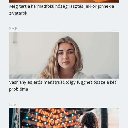
Még tart a harmadfokú hőségriasztás, ekkor jönnek a
zivatarok
SHE
Vashiány és erős menstruáció: így függhet össze a két
probléma
Life