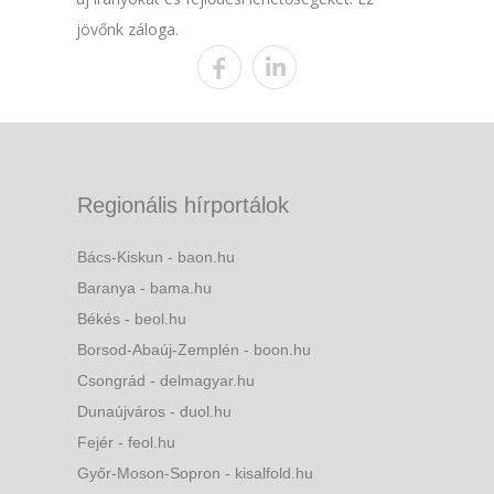
jövőnk záloga.
Regionális hírportálok
Bács-Kiskun - baon.hu
Baranya - bama.hu
Békés - beol.hu
Borsod-Abaúj-Zemplén - boon.hu
Csongrád - delmagyar.hu
Dunaújváros - duol.hu
Fejér - feol.hu
Győr-Moson-Sopron - kisalfold.hu