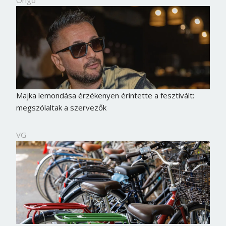
Origo
Majka lemondása érzékenyen érintette a fesztivált:
megszólaltak a szervezők
VG