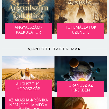
ANGYALSZÁM-
TOTEMÁLLATOK
KALKULÁTOR
ÜZENETE
AJÁNLOTT TARTALMAK
AUGUSZTUSI
URÁNUSZ AZ
HOROSZKÓP
IKREKBEN
AZ AKASHA-KRÓNIKA
NEM JÓSOLJA MEG A