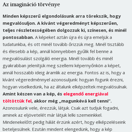
Az imagináció törvénye
Minden képszerű elgondolásunk arra törekszik, hogy
megvalósuljon. A kívánt végeredményt képszerűen,
teljes részletességében dolgozzuk ki, színesen, és minél
pontosabban.
A képeket aztán újra és újra emeljük a
tudatunkba, és ott minél tovább őrizzük meg. Minél tisztább
és élesebb a kép, annál könnyebben gyűlik fel benne a
megvalósulást szolgáló energia. Minél tovább és minél
gyakrabban jelenítjük meg szellemi képernyőnkön a képet,
annál hosszabb ideig áramlik az energia. Fontos az is, hogy a
kívánt végeredménnyel azonosuljunk: hogyan fogunk érezni,
hogyan viselkedünk, ha az általunk elképzeltek megvalósulnak.
Amint készen van a kép, és
elegendő energiával
töltöttük fel
, akkor még „magunkévá kell tenni”.
Azonosulunk vele, érezzük, látjuk. Csak azt tudjuk fogadni,
aminek az eljövetelét már látjuk lelki szemeinkkel.
Mindenekelőtt pedig hálát érzünk azért, hogy elképzeléseink
beteljesülnek. Ezután mindent elengedünk, hogy a kép