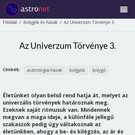
Főoldal
/
Bolygók és házak
/
Az Univerzum Törvénye 3.
Az Univerzum Törvénye 3.
Címkék:
asztrológiai házak
bolgyók
bolygó
Életünket olyan belső rend hatja át, melyet az
univerzális törvények határoznak meg.
Ezeknek saját ritmusuk van. Mindennek
megvan a maga ideje, a különféle jellegű
szakaszok pedig úgy váltakoznak az
életünkben, ahogy a be- és kilégzés, az ár és