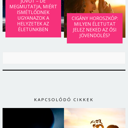
JÖVŐT – DE
MEGMUTATJA, MIÉRT
ISMÉTLŐDNEK
UGYANAZOK A
CIGÁNY HOROSZKÓP:
HELYZETEK AZ
MILYEN ÉLETUTAT
ÉLETÜNKBEN
JELEZ NEKED AZ ŐSI
JÖVENDÖLÉS?
KAPCSOLÓDÓ CIKKEK