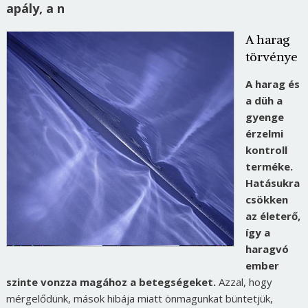
apály, a n
A harag
törvénye
A harag és
a düh a
gyenge
érzelmi
kontroll
terméke.
Hatásukra
csökken
az életerő,
így a
haragvó
ember
szinte vonzza magához a betegségeket.
Azzal, hogy
mérgelődünk, mások hibája miatt önmagunkat büntetjük,