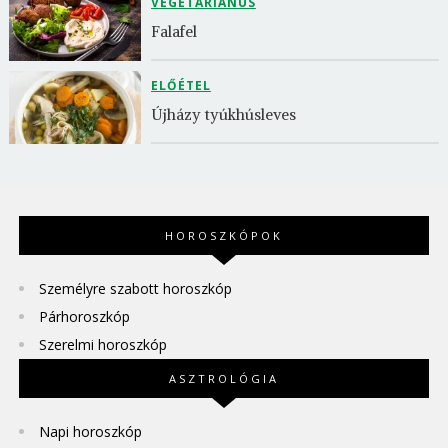
VEGETÁRIÁNUS
Falafel
ELŐÉTEL
Újházy tyúkhúsleves
HOROSZKÓPOK
Személyre szabott horoszkóp
Párhoroszkóp
Szerelmi horoszkóp
ASZTROLÓGIA
Napi horoszkóp