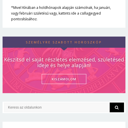
*Mivel Kínában a holdhónapok alapján számolnak, ha januári,
vagy februári születésű vagy, kattints ide a csillagjegyed
pontosításához.
SZEMÉLYRE SZABOTT HOROSZKÓP
Készítsd el saját részletes elemzésed, születésed
ideje és helye alapján!
KISZÁMOLOM