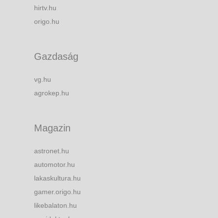
hirtv.hu
origo.hu
Gazdaság
vg.hu
agrokep.hu
Magazin
astronet.hu
automotor.hu
lakaskultura.hu
gamer.origo.hu
likebalaton.hu