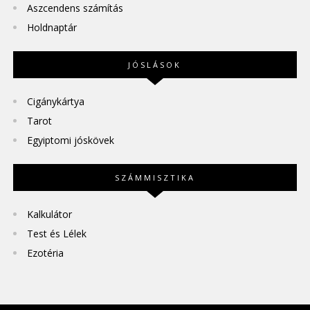
Aszcendens számítás
Holdnaptár
JÓSLÁSOK
Cigánykártya
Tarot
Egyiptomi jóskövek
SZÁMMISZTIKA
Kalkulátor
Test és Lélek
Ezotéria