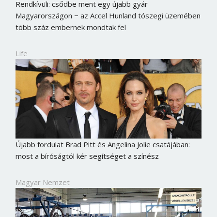
Rendkívüli: csődbe ment egy újabb gyár
Magyarországon − az Accel Hunland tószegi üzemében
több száz embernek mondtak fel
Life
Újabb fordulat Brad Pitt és Angelina Jolie csatájában:
most a bíróságtól kér segítséget a színész
Magyar Nemzet