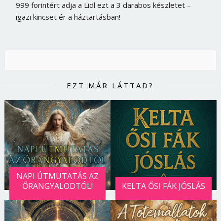
999 forintért adja a Lidl ezt a 3 darabos készletet –
igazi kincset ér a háztartásban!
EZT MÁR LÁTTAD?
NAPI ÚTMUTATÁS AZ
ŐRANGYALODTÓL!
KELTA ŐSI FÁK JÓSLÁS