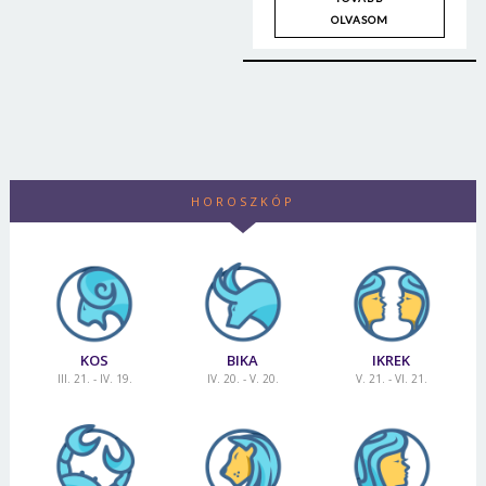
Jelszó
OLVASOM
Mégse
Bejelentkezés
HOROSZKÓP
KOS
BIKA
IKREK
III. 21. - IV. 19.
IV. 20. - V. 20.
V. 21. - VI. 21.