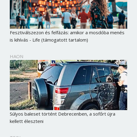
Fesztiválszezon és felfázás: amikor a mosdóba menés
is kihívás - Life (támogatott tartalom)
HAON
Súlyos baleset történt Debrecenben, a sofőrt újra
kellett éleszteni