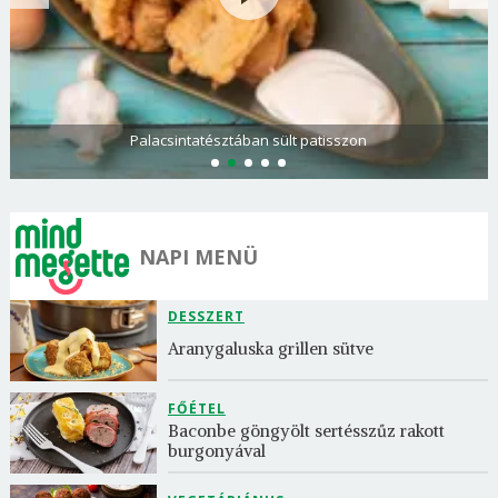
Paradicsomos rakott krumpli darált hússal
NAPI MENÜ
DESSZERT
Aranygaluska grillen sütve
FŐÉTEL
Baconbe göngyölt sertésszűz rakott 
burgonyával