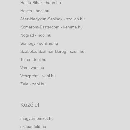
Hajdú-Bihar - haon.hu
Heves - heol.hu
Jász-Nagykun-Szolnok - szoljon.hu
Komárom-Esztergom - kemma.hu
Nógrád - nool.hu
Somogy - sonline.hu
Szabolcs-Szatmár-Bereg - szon.hu
Tolna - teol.hu
Vas - vaol.hu
Veszprém - veol.hu
Zala - zaol.hu
Közélet
magyarnemzet.hu
szabadfold.hu