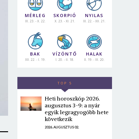
MÉRLEG
SKORPIÓ
NYILAS
IX. 23. - X. 22.
X. 23. - XI. 21.
XI. 22. - XII. 21.
BAK
VÍZÖNTŐ
HALAK
XII. 22. - I. 19.
I. 20. - II. 18.
II. 19. - III. 20.
TOP 5
Heti horoszkóp 2026.
augusztus 3-9: a nyár
egyik legragyogóbb hete
következik
2026. AUGUSZTUS 02.