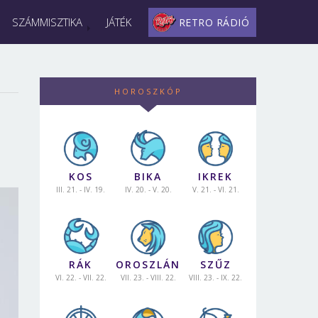
SZÁMMISZTIKA
JÁTÉK
RETRO RÁDIÓ
HOROSZKÓP
KOS
BIKA
IKREK
III. 21. - IV. 19.
IV. 20. - V. 20.
V. 21. - VI. 21.
RÁK
OROSZLÁN
SZŰZ
VI. 22. - VII. 22.
VII. 23. - VIII. 22.
VIII. 23. - IX. 22.