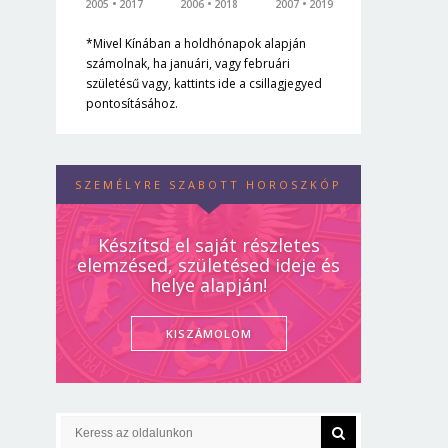
2005
2017
2006
2018
2007
2019
*Mivel Kínában a holdhónapok alapján
számolnak, ha januári, vagy februári
születésű vagy, kattints ide a csillagjegyed
pontosításához.
SZEMÉLYRE SZABOTT HOROSZKÓP
Készítsd el saját részletes
elemzésed, születésed ideje és
helye alapján!
KISZÁMOLOM