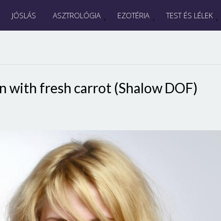
JÓSLÁS
ASZTROLÓGIA
EZOTÉRIA
TEST ÉS LÉLEK
 with fresh carrot (Shalow DOF)