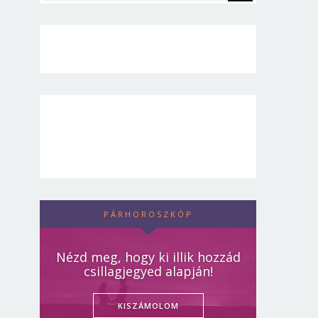
PÁRHOROSZKÓP
Nézd meg, hogy ki illik hozzád
csillagjegyed alapján!
KISZÁMOLOM