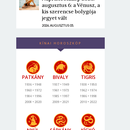
augusztus 6: a Vénusz, a
kis szerencse bolygója
jegyet vált
2026. AUGUSZTUS 05.
KÍNAI HOROSZKÓP
PATKÁNY
BIVALY
TIGRIS
1936
1948
1937
1949
1938
1950
1960
1972
1961
1973
1962
1974
1984
1996
1985
1997
1986
1998
2008
2020
2009
2021
2010
2022