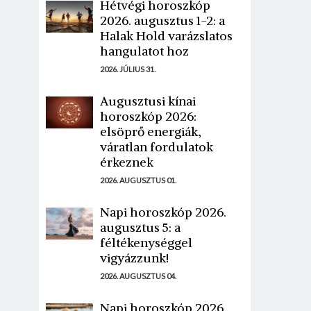
Hétvégi horoszkóp
2026. augusztus 1-2: a
Halak Hold varázslatos
hangulatot hoz
2026. JÚLIUS 31.
Augusztusi kínai
horoszkóp 2026:
elsöprő energiák,
váratlan fordulatok
érkeznek
2026. AUGUSZTUS 01.
Napi horoszkóp 2026.
augusztus 5: a
féltékenységgel
vigyázzunk!
2026. AUGUSZTUS 04.
Napi horoszkóp 2026.