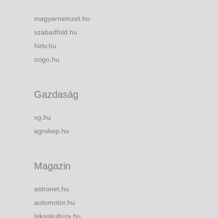
magyarnemzet.hu
szabadfold.hu
hirtv.hu
origo.hu
Gazdaság
vg.hu
agrokep.hu
Magazin
astronet.hu
automotor.hu
lakaskultura.hu