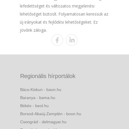
lefedettséget és változatos megjelenési
lehetőséget biztosít. Folyamatosan keressük az
új irányokat és fejlődési lehetőségeket. Ez
jövőnk záloga.
Regionális hírportálok
Bács-Kiskun - baon.hu
Baranya - bama.hu
Békés - beol.hu
Borsod-Abaúj-Zemplén - boon.hu
Csongrád - delmagyar.hu