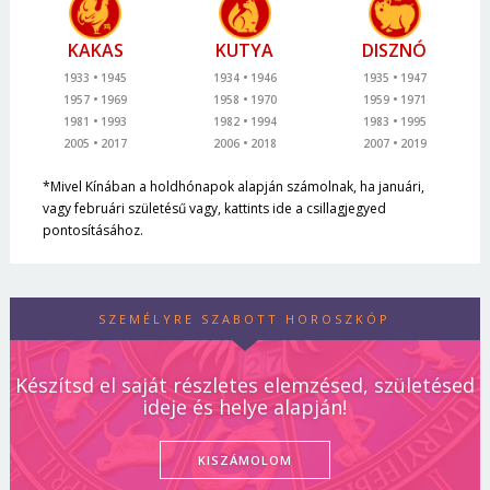
KAKAS
KUTYA
DISZNÓ
1933
1945
1934
1946
1935
1947
1957
1969
1958
1970
1959
1971
1981
1993
1982
1994
1983
1995
2005
2017
2006
2018
2007
2019
*Mivel Kínában a holdhónapok alapján számolnak, ha januári,
vagy februári születésű vagy, kattints ide a csillagjegyed
pontosításához.
SZEMÉLYRE SZABOTT HOROSZKÓP
Készítsd el saját részletes elemzésed, születésed
ideje és helye alapján!
KISZÁMOLOM