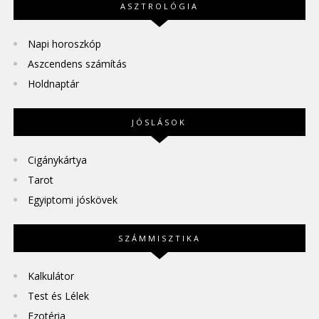
ASZTROLÓGIA
Napi horoszkóp
Aszcendens számítás
Holdnaptár
JÓSLÁSOK
Cigánykártya
Tarot
Egyiptomi jóskövek
SZÁMMISZTIKA
Kalkulátor
Test és Lélek
Ezotéria