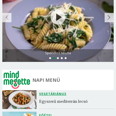
Görögdinnye-limonádé
NAPI MENÜ
VEGETÁRIÁNUS
Egyszerű mediterrán lecsó
FŐÉTEL