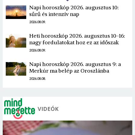
Napi horoszkóp 2026. augusztus 10:
sűrű és intenzív nap
2026.08.09.
Heti horoszkóp 2026. augusztus 10-16:
Borsonline bejelentkezés
nagy fordulatokat hoz ez az időszak
2026.08.09.
E-mail cím vagy felhasználónév
Napi horoszkóp 2026. augusztus 9: a
Merkúr ma belép az Oroszlánba
Jelszó
2026.08.08.
Mégse
Bejelentkezés
VIDEÓK