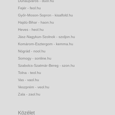
Dunaújváros - duol.hu
Fejér - feol.hu
Győr-Moson-Sopron - kisalfold.hu
Hajdú-Bihar - haon.hu
Heves - heol.hu
Jász-Nagykun-Szolnok - szoljon.hu
Komárom-Esztergom - kemma.hu
Nógrád - nool.hu
Somogy - sonline.hu
Szabolcs-Szatmár-Bereg - szon.hu
Tolna - teol.hu
Vas - vaol.hu
Veszprém - veol.hu
Zala - zaol.hu
Közélet