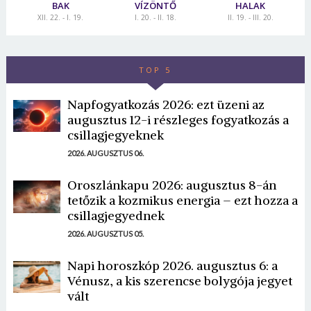
BAK
VÍZÖNTŐ
HALAK
XII. 22. - I. 19.
I. 20. - II. 18.
II. 19. - III. 20.
TOP 5
Napfogyatkozás 2026: ezt üzeni az
augusztus 12-i részleges fogyatkozás a
csillagjegyeknek
2026. AUGUSZTUS 06.
Oroszlánkapu 2026: augusztus 8-án
tetőzik a kozmikus energia – ezt hozza a
csillagjegyednek
2026. AUGUSZTUS 05.
Napi horoszkóp 2026. augusztus 6: a
Vénusz, a kis szerencse bolygója jegyet
vált