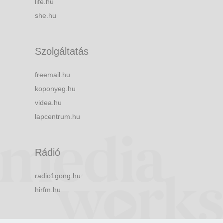
life.hu
she.hu
Szolgáltatás
freemail.hu
koponyeg.hu
videa.hu
lapcentrum.hu
Rádió
radio1gong.hu
hirfm.hu