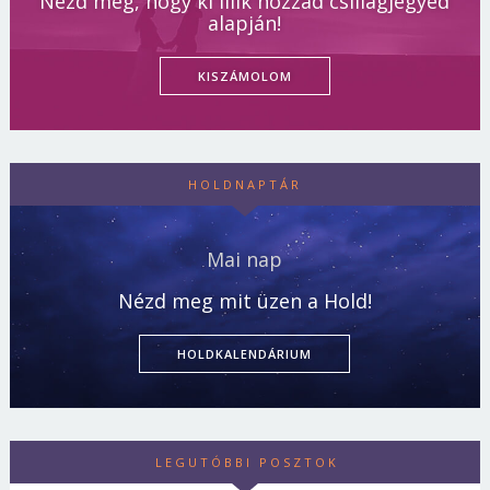
Nézd meg, hogy ki illik hozzád csillagjegyed
alapján!
KISZÁMOLOM
HOLDNAPTÁR
Mai nap
Nézd meg mit üzen a Hold!
HOLDKALENDÁRIUM
LEGUTÓBBI POSZTOK