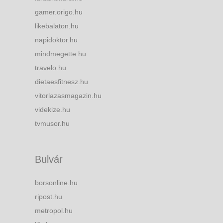
gamer.origo.hu
likebalaton.hu
napidoktor.hu
mindmegette.hu
travelo.hu
dietaesfitnesz.hu
vitorlazasmagazin.hu
videkize.hu
tvmusor.hu
Bulvár
borsonline.hu
ripost.hu
metropol.hu