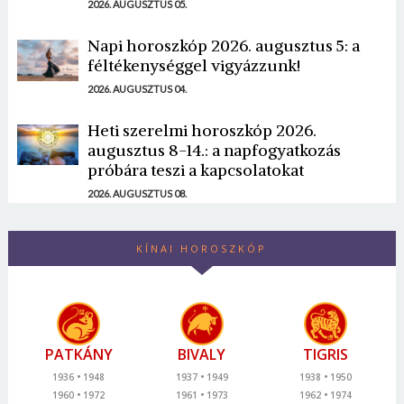
2026. AUGUSZTUS 05.
Napi horoszkóp 2026. augusztus 5: a
féltékenységgel vigyázzunk!
2026. AUGUSZTUS 04.
Heti szerelmi horoszkóp 2026.
augusztus 8-14.: a napfogyatkozás
próbára teszi a kapcsolatokat
2026. AUGUSZTUS 08.
KÍNAI HOROSZKÓP
PATKÁNY
BIVALY
TIGRIS
1936
1948
1937
1949
1938
1950
1960
1972
1961
1973
1962
1974